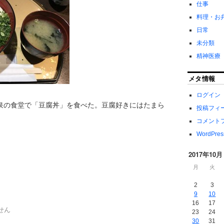
仕事
料理・お
日常
未分類
精神医療
メタ情報
ログイン
泉の食堂で「豆腐丼」を食べた。豆腐好きにはたまら
投稿フィ
コメント
WordPres
2017年10月
月
火
2
3
9
10
16
17
せん
23
24
30
31