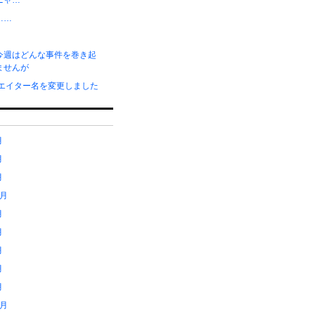
ニャ…
……
今週はどんな事件を巻き起
ませんが
リエイター名を変更しました
月
月
月
1月
月
月
月
月
月
2月