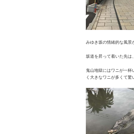
みゆき坂の情緒的な風景
坂道を昇って着いた先は
鬼山地獄にはワニが一杯
く大きなワニが多くて驚