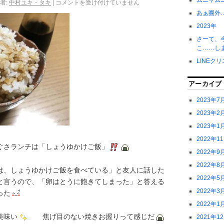
ムニャム
者:
中村ユキ・タキ
|
コメントを受け付けていません
あぁ圏外
2023年
さーて、
こ……し
LINEク
アーカイブ
2023年7
2023年2
2023年1
2022年1
ぐさランチは「しょうゆかけご飯」
2022年9
2022年8
は、しょうゆかけご飯を食べている」と友人に話した
2022年5
と言うので、「卵はとうに飽きてしまった」と答える
2022年3
った
2022年1
美味い
焦げ目のない焼きお握りって感じだ
2021年1