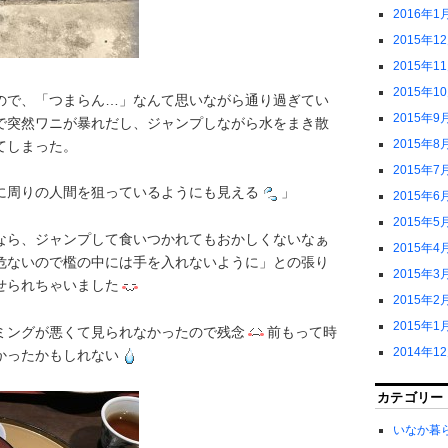
2016年1
2015年1
2015年1
2015年1
ので、「つまらん…」なんて思いながら通り過ぎてい
2015年9
で突然ワニが暴れだし、ジャンプしながら水をまき散
2015年8
てしまった。
2015年7
に周りの人間を狙っているようにも見える
」
2015年6
2015年5
なら、ジャンプして食いつかれてもおかしくないなぁ
2015年4
危ないので檻の中には手を入れないように」との張り
2015年3
せられちゃいました
2015年2
2015年1
ミングが悪くて見られなかったので残念
前もって時
2014年1
かったかもしれない
カテゴリー
いなか暮