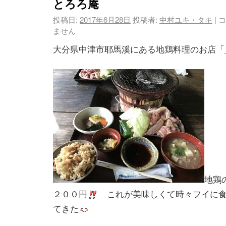
とろろ庵
投稿日:
2017年6月28日
投稿者:
中村ユキ・タキ
|
コ
ません
大分県中津市耶馬溪にある地鶏料理のお店「
地鶏
２００円
これが美味しくて時々フイに食
てきた