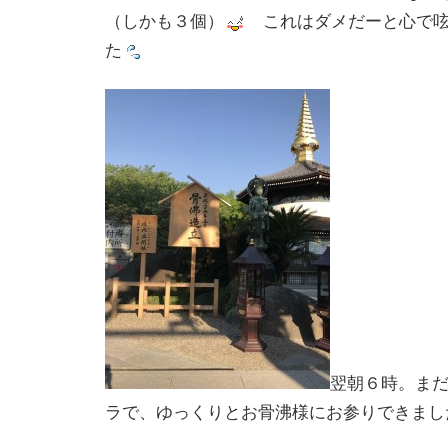
（しかも３個）
これはダメだーと心で呟
た
翌朝６時。ま
ラで、ゆっくりとお骨沸様にお参りできまし