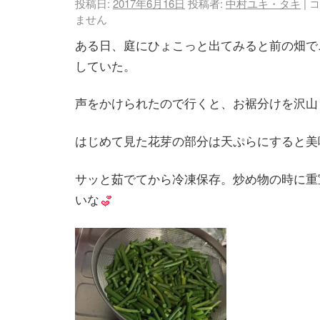
投稿日:
2017年6月16日
投稿者:
中村ユキ・タキ
|
コ
ません
ある日、庭にひょこっと出てみると前の畑で
していた。
声をかけられたので行くと、お裾分けを沢山
はじめて見た花芽の部分は天ぷらにすると美
サッと茹でてから冷凍保存。炒め物の時に重
いな