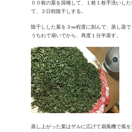
００枚の葉を採種して、１枚１枚手洗いした
て、２日程陰干しする。
陰干しした葉を３㎜程度に刻んで、蒸し器で
うちわで扇いでから、再度１分半蒸す。
蒸し上がった葉はザルに広げて扇風機で風を