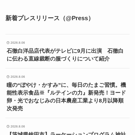
新着プレスリリース（@Press）
2026.8.06
石徹白洋品店代表がテレビに9月に出演 石徹白
に伝わる直線裁断の服づくりについて紹介
2026.8.06
瞳の“ぼやけ・かすみ”に、毎日のたまご習慣。機
能性表示食品※『ルテインの力』新発売！ヨード
卵・光でおなじみの日本農産工業より8月以降順
次発売
2026.8.06
【茨城県鉾田市】ラーケーションプログラム神社