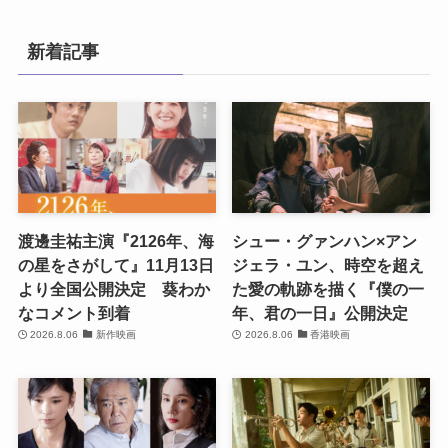
新着記事
渡邊圭祐主演『2126年、海
シュー・グァンハン×アン
の星をさがして』11月13日
ジェラ・ユン、時空を超え
より全国公開決定 葵わか
た愛の軌跡を描く『僕の一
なコメント到着
年、君の一日』公開決定
2026.8.06
新作映画
2026.8.06
香港映画