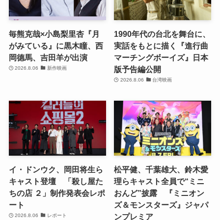
毎熊克哉×小島梨里杏『月
1990年代の台北を舞台に、
がみている』に黒木瞳、西
実話をもとに描く『進行曲
岡德馬、吉田羊が出演
マーチングボーイズ』日本
版予告編公開
2026.8.06
新作映画
2026.8.06
台湾映画
イ・ドンウク、岡田将生ら
松平健、千葉雄大、鈴木愛
キャスト登壇 「殺し屋た
理らキャスト全員で“ミニ
ちの店 ２」制作発表会レポ
おんど”披露 『ミニオン
ート
ズ＆モンスターズ』ジャパ
ンプレミア
2026.8.06
レポート