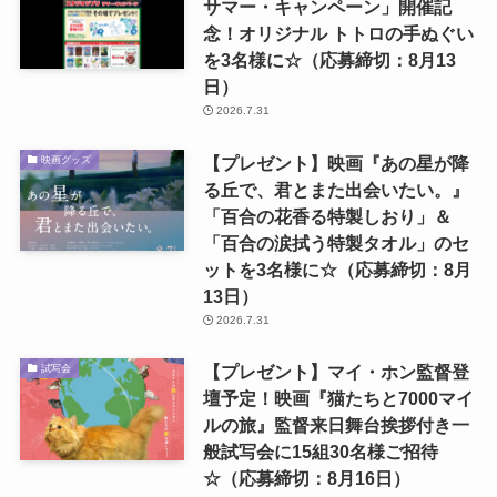
サマー・キャンペーン」開催記
念！オリジナル トトロの手ぬぐい
を3名様に☆（応募締切：8月13
日）
2026.7.31
【プレゼント】映画『あの星が降
映画グッズ
る丘で、君とまた出会いたい。』
「百合の花香る特製しおり」＆
「百合の涙拭う特製タオル」のセ
ットを3名様に☆（応募締切：8月
13日）
2026.7.31
【プレゼント】マイ・ホン監督登
試写会
壇予定！映画『猫たちと7000マイ
ルの旅』監督来日舞台挨拶付き一
般試写会に15組30名様ご招待
☆（応募締切：8月16日）