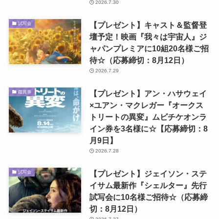
2026.7.30
【プレゼント】キャスト＆監督登
試写会
壇予定！映画『我々は宇宙人』ジ
ャパンプレミアに10組20名様ご招
待☆（応募締切：8月12日）
2026.7.29
【プレゼント】アン・ハサウェイ
鑑賞券
×ユアン・マクレガー『オークス
トリートの異変』ムビチケオンラ
イン券を3名様に☆【応募締切：8
月9日】
2026.7.28
【プレゼント】ジェイソン・ステ
試写会
イサム最新作『シェルター』先行
試写会に10名様ご招待☆（応募締
切：8月12日）