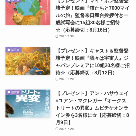
【プレゼント】マイ・ホン監督登
壇予定！映画『猫たちと7000マイ
ルの旅』監督来日舞台挨拶付き一
般試写会に15組30名様ご招待
☆（応募締切：8月16日）
2026.7.30
【プレゼント】キャスト＆監督登
試写会
壇予定！映画『我々は宇宙人』ジ
ャパンプレミアに10組20名様ご招
待☆（応募締切：8月12日）
2026.7.29
【プレゼント】アン・ハサウェイ
鑑賞券
×ユアン・マクレガー『オークス
トリートの異変』ムビチケオンラ
イン券を3名様に☆【応募締切：8
月9日】
2026.7.28