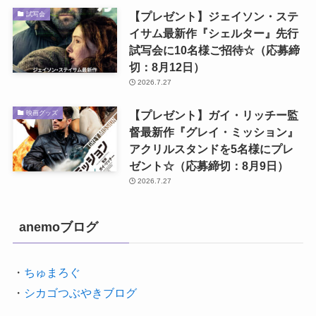
【プレゼント】ジェイソン・ステ
試写会
イサム最新作『シェルター』先行
試写会に10名様ご招待☆（応募締
切：8月12日）
2026.7.27
【プレゼント】ガイ・リッチー監
映画グッズ
督最新作『グレイ・ミッション』
アクリルスタンドを5名様にプレ
ゼント☆（応募締切：8月9日）
2026.7.27
anemoブログ
・
ちゅまろぐ
・
シカゴつぶやきブログ