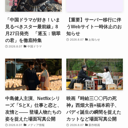
「中国ドラマが好き！いま
【重要】サーバー移行に伴
見るべきスター最前線」8
うWebサイト一時休止のお
月27日発売 「逐玉：翡翠
知らせ
の君」を徹底特集
2026.8.07
お知らせ
2026.8.07
中国ドラマ
中島健人主演、Netflixシリ
映画『時給三〇〇円の死
ーズ「SとX」仕事と恋と、
神』西畑大吾×福本莉子、
友情と―― 登場人物たちの
バディ誕生の瞬間を捉えた
姿を捉えた場面写真公開
カットなど場面写真公開
2026.8.07
メディア情報
2026.8.07
新作映画