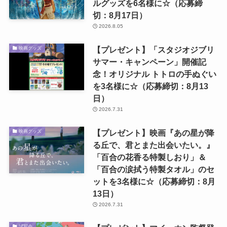
ルグッズを6名様に☆（応募締
切：8月17日）
2026.8.05
【プレゼント】「スタジオジブリ
映画グッズ
サマー・キャンペーン」開催記
念！オリジナル トトロの手ぬぐい
を3名様に☆（応募締切：8月13
日）
2026.7.31
【プレゼント】映画『あの星が降
映画グッズ
る丘で、君とまた出会いたい。』
「百合の花香る特製しおり」＆
「百合の涙拭う特製タオル」のセ
ットを3名様に☆（応募締切：8月
13日）
2026.7.31
試写会