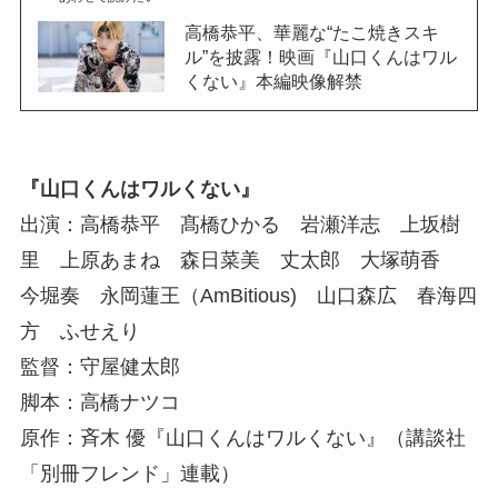
高橋恭平、華麗な“たこ焼きスキ
ル”を披露！映画『山口くんはワル
くない』本編映像解禁
『山口くんはワルくない』
出演：高橋恭平 髙橋ひかる 岩瀬洋志 上坂樹
里 上原あまね 森日菜美 丈太郎 大塚萌香
今堀奏 永岡蓮王（AmBitious) 山口森広 春海四
方 ふせえり
監督：守屋健太郎
脚本：高橋ナツコ
原作：斉木 優『山口くんはワルくない』（講談社
「別冊フレンド」連載）