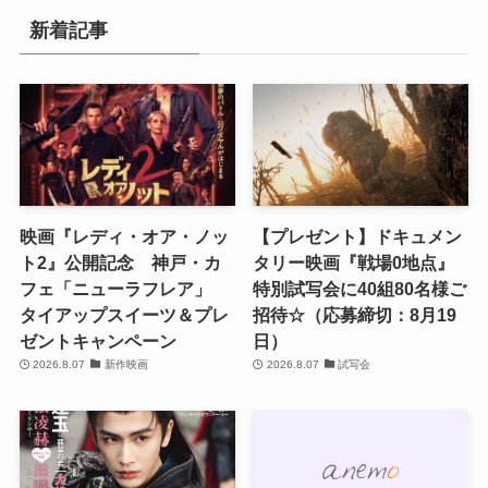
新着記事
映画『レディ・オア・ノッ
【プレゼント】ドキュメン
ト2』公開記念 神戸・カ
タリー映画『戦場0地点』
フェ「ニューラフレア」
特別試写会に40組80名様ご
タイアップスイーツ＆プレ
招待☆（応募締切：8月19
ゼントキャンペーン
日）
2026.8.07
新作映画
2026.8.07
試写会