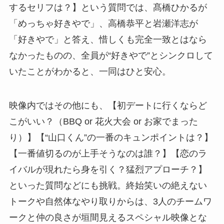
するセリフは？】という質問では、髙橋ひかるが
「めっちゃ好きやで」、高橋恭平と岩瀬洋志が
「好きやで」と答え、惜しくも完全一致とはなら
なかったものの、全員が“好きやで”とシンクロして
いたことがわかると、一同はひと安心。
映像内ではその他にも、【初デートに行くならど
こがいい？（BBQ or 花火大会 or お家でまった
り）】【“山口くん”の一番のキュンポイントは？】
【一番値切るのが上手そうなのは誰？】【恋のラ
イバルが現れたら身を引く？猛烈アプローチ？】
といった質問などにも挑戦。終始笑いの絶えない
トークや自然体なやり取りからは、3人のチームワ
ークと仲の良さが垣間見えるスペシャル映像とな