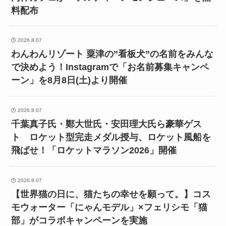
料配布
2026.8.07
わんわんリゾート 粟津の”看板犬”の名前をみんな
で決めよう！Instagramで「お名前募集キャンペ
ーン」を8月8日(土)より開催
2026.8.07
千葉真子氏・鄭大世氏・安田理大氏ら豪華ゲス
ト ロケット型完走メダル授与、ロケット風船を
飛ばせ！「ロケットマラソン2026」開催
2026.8.07
【世界猫の日に、猫たちの幸せを願って。】コス
モウォーター「にゃんモデル」×フェリシモ「猫
部」がコラボキャンペーンを実施