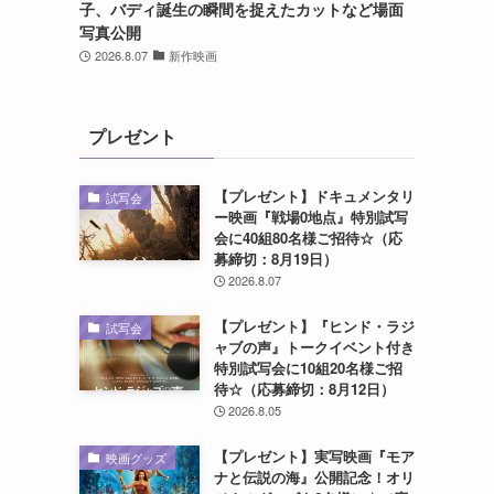
子、バディ誕生の瞬間を捉えたカットなど場面
写真公開
2026.8.07
新作映画
プレゼント
【プレゼント】ドキュメンタリ
試写会
ー映画『戦場0地点』特別試写
会に40組80名様ご招待☆（応
募締切：8月19日）
2026.8.07
【プレゼント】『ヒンド・ラジ
試写会
ャブの声』トークイベント付き
写
特別試写会に10組20名様ご招
待☆（応募締切：8月12日）
2026.8.05
、
【プレゼント】実写映画『モア
映画グッズ
ナと伝説の海』公開記念！オリ
合