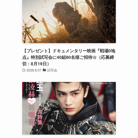
【プレゼント】ドキュメンタリー映画『戦場0地
点』特別試写会に40組80名様ご招待☆（応募締
切：8月19日）
2026.8.07
試写会