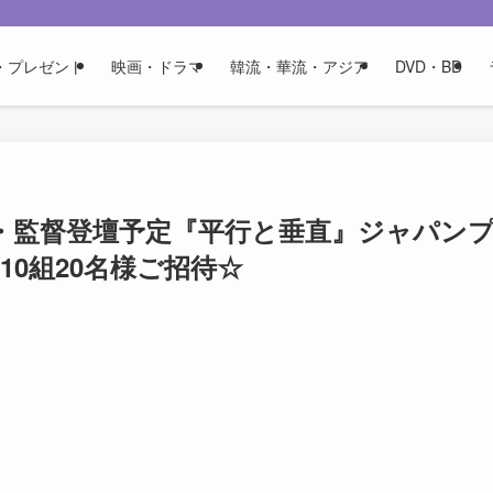
・プレゼント
映画・ドラマ
韓流・華流・アジア
DVD・BD
・監督登壇予定『平行と垂直』ジャパン
0組20名様ご招待☆