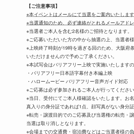
【ご注意事項】
※本イベントはメールにて当選をご案内いたしま
※当選通知のため、必ず連絡がとれるメールアド
※当選者ご本人を含む2名様のご招待となります。
※ご応募いただいた方の中から抽選の上、当選者
※上映終了時刻が19時を過ぎる回のため、大阪府
いただけませんので予めご了承ください。
※本試写会はバリアフリー上映で実施いたします
・バリアフリー日本語字幕付き本編上映
・ハロームービー バリアフリー音声ガイド対応
※ご応募は必ず参加されるご本人が行ってくださ
※当日、受付にてご本人様確認をいたします。お
真入りの身分証であれば1点、顔写真がない身分
※転売・譲渡目的でのご応募及び当選権の転売・
当選は取り消しとなります。
※会場までの交通費・宿泊費などはご当選者様の