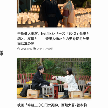
中島健人主演、Netflixシリーズ「SとX」仕事と
恋と、友情と―― 登場人物たちの姿を捉えた場
面写真公開
2026.8.07
メディア情報
様
映画『時給三〇〇円の死神』西畑大吾×福本莉