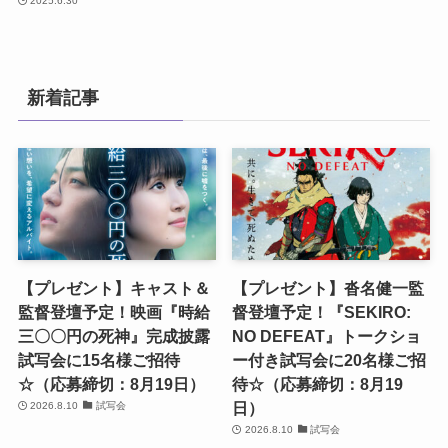
2025.6.30
新着記事
【プレゼント】キャスト＆
【プレゼント】沓名健一監
監督登壇予定！映画『時給
督登壇予定！『SEKIRO:
三〇〇円の死神』完成披露
NO DEFEAT』トークショ
試写会に15名様ご招待
ー付き試写会に20名様ご招
☆（応募締切：8月19日）
待☆（応募締切：8月19
日）
2026.8.10
試写会
2026.8.10
試写会