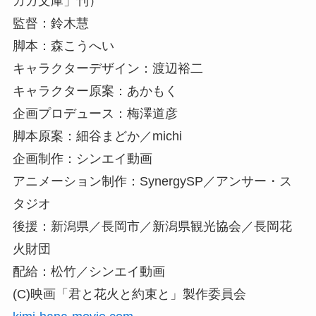
ガガ文庫」刊）
監督：鈴木慧
脚本：森こうへい
キャラクターデザイン：渡辺裕二
キャラクター原案：あかもく
企画プロデュース：梅澤道彦
脚本原案：細谷まどか／michi
企画制作：シンエイ動画
アニメーション制作：SynergySP／アンサー・ス
タジオ
後援：新潟県／長岡市／新潟県観光協会／長岡花
火財団
配給：松竹／シンエイ動画
(C)映画「君と花火と約束と」製作委員会