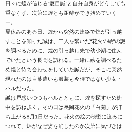
日々に煌が信じる“夏目誠”と自分自身がどうしても
重ならず、次第に煌とも距離ができ始めていく
ー。
夏休みのある日、煌から突然の連絡で煌が引っ越
すことを知った誠は、二人を繋いだ“花火の絵”の謎
を調べるために、煌の引っ越し先で幼少期に住ん
でいたという長岡を訪れる。一緒に絵を調べるた
め煌と待ち合わせをしていた誠だが、そこに突然
現れたのは言葉遣いも服装も今時ではない少女・
ハルだった。
誠は戸惑いつつもハルとともに、煌を探すため街
中を訪ね歩く。その日は長岡花火の「白菊」が打
ち上がる8月1日だった。花火の絵の秘密に迫るに
つれて、煌がなぜ姿を消したのか次第に気づきは