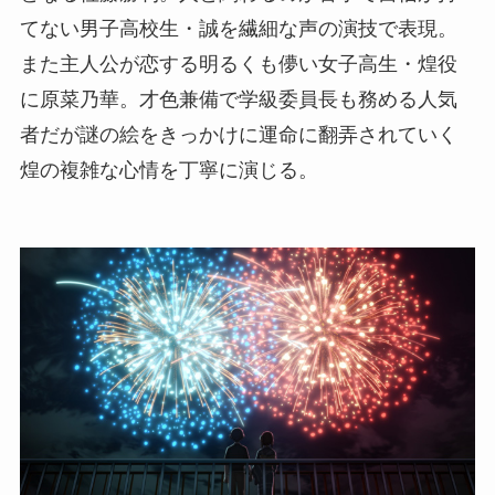
てない男子高校生・誠を繊細な声の演技で表現。
また主人公が恋する明るくも儚い女子高生・煌役
に原菜乃華。才色兼備で学級委員長も務める人気
者だが謎の絵をきっかけに運命に翻弄されていく
煌の複雑な心情を丁寧に演じる。