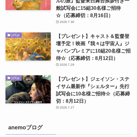
ルの旅』監督来日舞台挨拶付き一
般試写会に15組30名様ご招待
☆（応募締切：8月16日）
2026.7.30
【プレゼント】キャスト＆監督登
試写会
壇予定！映画『我々は宇宙人』ジ
ャパンプレミアに10組20名様ご招
待☆（応募締切：8月12日）
2026.7.29
【プレゼント】ジェイソン・ステ
試写会
イサム最新作『シェルター』先行
試写会に10名様ご招待☆（応募締
切：8月12日）
2026.7.27
anemoブログ