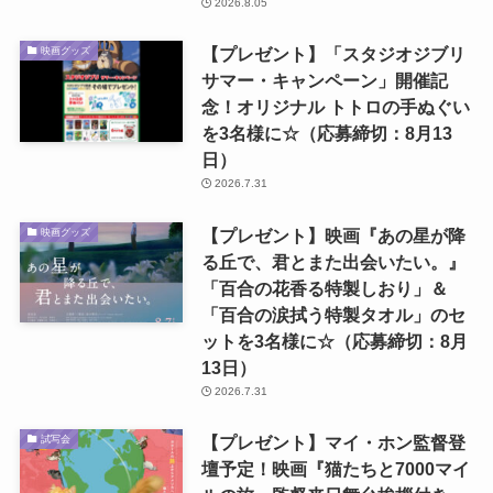
2026.8.05
【プレゼント】「スタジオジブリ
映画グッズ
サマー・キャンペーン」開催記
念！オリジナル トトロの手ぬぐい
を3名様に☆（応募締切：8月13
日）
2026.7.31
【プレゼント】映画『あの星が降
映画グッズ
る丘で、君とまた出会いたい。』
「百合の花香る特製しおり」＆
「百合の涙拭う特製タオル」のセ
ットを3名様に☆（応募締切：8月
13日）
2026.7.31
【プレゼント】マイ・ホン監督登
試写会
壇予定！映画『猫たちと7000マイ