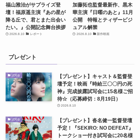
福山雅治がサプライズ登
加藤拓也監督最新作、黒木
壇！福原遥主演『あの星が
華主演『日曜のあと』11月
降る丘で、君とまた出会い
公開 特報とティザービジ
たい。』公開記念舞台挨拶
ュアル解禁
2026.8.10
レポート
2026.8.10
新作映画
プレゼント
【プレゼント】キャスト＆監督登
試写会
壇予定！映画『時給三〇〇円の死
神』完成披露試写会に15名様ご招
待☆（応募締切：8月19日）
2026.8.10
【プレゼント】沓名健一監督登壇
試写会
予定！『SEKIRO: NO DEFEAT』
トークショー付き試写会に20名様