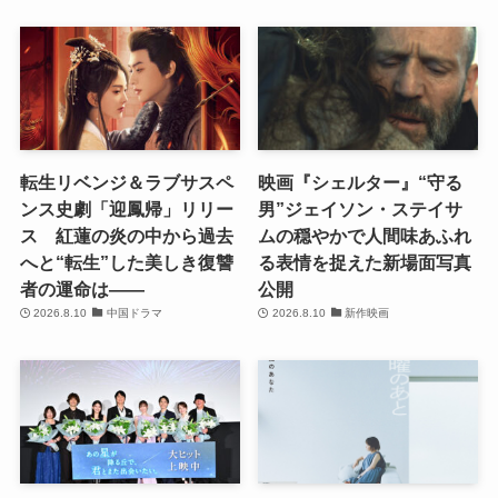
転生リベンジ＆ラブサスペ
映画『シェルター』“守る
ンス史劇「迎鳳帰」リリー
男”ジェイソン・ステイサ
ス 紅蓮の炎の中から過去
ムの穏やかで人間味あふれ
へと“転生”した美しき復讐
る表情を捉えた新場面写真
者の運命は――
公開
2026.8.10
中国ドラマ
2026.8.10
新作映画