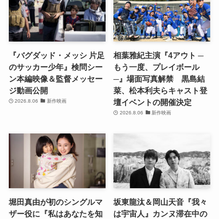
『バグダッド・メッシ 片足
相葉雅紀主演『4アウト ─
のサッカー少年』検問シー
もう一度、プレイボール
ン本編映像＆監督メッセー
─』場面写真解禁 黒島結
ジ動画公開
菜、松本利夫らキャスト登
壇イベントの開催決定
2026.8.06
新作映画
2026.8.06
新作映画
堀田真由が初のシングルマ
坂東龍汰＆岡山天音『我々
ザー役に『私はあなたを知
は宇宙人』カンヌ滞在中の