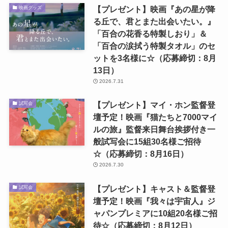
【プレゼント】映画『あの星が降
映画グッズ
る丘で、君とまた出会いたい。』
「百合の花香る特製しおり」＆
「百合の涙拭う特製タオル」のセ
ットを3名様に☆（応募締切：8月
13日）
2026.7.31
【プレゼント】マイ・ホン監督登
試写会
壇予定！映画『猫たちと7000マイ
ルの旅』監督来日舞台挨拶付き一
般試写会に15組30名様ご招待
☆（応募締切：8月16日）
2026.7.30
【プレゼント】キャスト＆監督登
試写会
壇予定！映画『我々は宇宙人』ジ
ャパンプレミアに10組20名様ご招
待☆（応募締切：8月12日）