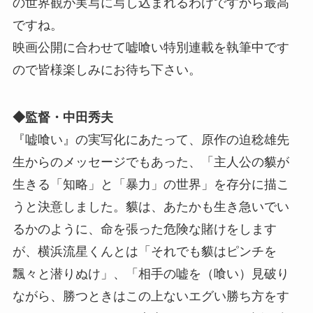
の世界観が実写に写し込まれるわけですから最高
ですね。
映画公開に合わせて嘘喰い特別連載を執筆中です
ので皆様楽しみにお待ち下さい。
◆監督・中田秀夫
『嘘喰い』の実写化にあたって、原作の迫稔雄先
生からのメッセージでもあった、「主人公の貘が
生きる「知略」と「暴力」の世界」を存分に描こ
うと決意しました。貘は、あたかも生き急いでい
るかのように、命を張った危険な賭けをします
が、横浜流星くんとは「それでも貘はピンチを
飄々と潜りぬけ」、「相手の嘘を（喰い）見破り
ながら、勝つときはこの上ないエグい勝ち方をす