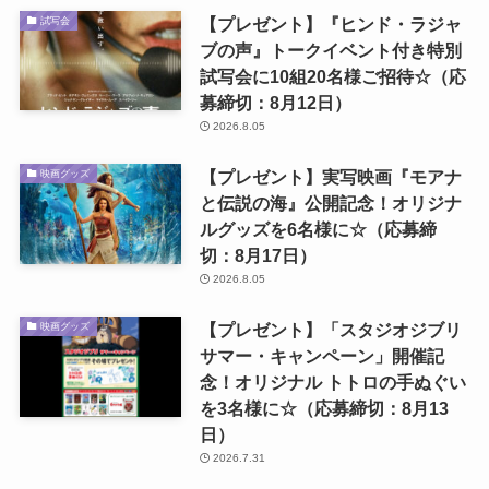
【プレゼント】『ヒンド・ラジャ
試写会
ブの声』トークイベント付き特別
試写会に10組20名様ご招待☆（応
募締切：8月12日）
2026.8.05
【プレゼント】実写映画『モアナ
映画グッズ
と伝説の海』公開記念！オリジナ
ルグッズを6名様に☆（応募締
切：8月17日）
2026.8.05
【プレゼント】「スタジオジブリ
映画グッズ
サマー・キャンペーン」開催記
念！オリジナル トトロの手ぬぐい
を3名様に☆（応募締切：8月13
日）
2026.7.31