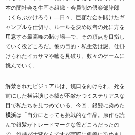
本の闇社会を牛耳る組織・会員制の倶楽部賭郎
（くらぶかけろう）―日々、巨額な金を賭けたギ
ャンブルを仕切り、ルールを決め敗者の死に方を
用意する最高峰の賭け場―で、その頂点を目指し
ていく役どころだ。彼の目的・私生活は謎。仕掛
けられたイカサマや嘘を見破り、数々のゲームに
挑んでいく。
解禁されたビジュアルは、銃口を向けられ、死を
前にした横浜演じる貘が不敵かつミステリアスな
目で私たちを見つめている。今回、銀髪に染めた
横浜
は「自分にとっても挑戦的な作品。原作を読
んで銀髪がトレードマークな役どころだったの
で、維持が大変なんですが実際に銀髪に染めまし