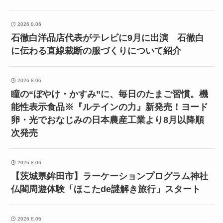
2026.8.06
石徹白洋品店代表がテレビに9月に出演 石徹白
に伝わる直線裁断の服づくりについて紹介
2026.8.06
瞳の“ぼやけ・かすみ”に、毎日のたまご習慣。機
能性表示食品※『ルテインの力』新発売！ヨード
卵・光でおなじみの日本農産工業より8月以降順
次発売
2026.8.06
【茨城県鉾田市】ラーケーションプログラム神社
仏閣周遊体験「ほこたde謎解き旅行」スタート
2026.8.06