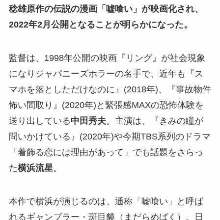
稔雄原作の伝説の漫画
「
嘘喰い
」が
映画化され、
2022年2月公開となることが明らかになった。
監督は、1998年公開の映画『リング』が社会現象
になりジャパニーズホラーの名手で、近年も『ス
マホを落としただけなのに』(2018年)、『事故物件
怖い間取り』(2020年)と緊張感MAXの恐怖体験を
送り出している
中田秀夫
。主演は、『きみの瞳が
問いかけている』(2020年)や今期TBS系列のドラマ
「着飾る恋には理由があって」でも話題をさらっ
た
横浜流星
。
本作で横浜が演じるのは、通称「嘘喰い」と呼ば
れるギャンブラー・斑目貘（まだらめばく）。日