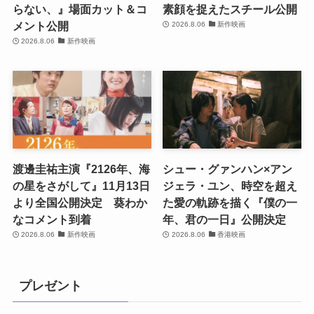
らない、』場面カット＆コ
素顔を捉えたスチール公開
メント公開
2026.8.06
新作映画
2026.8.06
新作映画
渡邊圭祐主演『2126年、海
シュー・グァンハン×アン
の星をさがして』11月13日
ジェラ・ユン、時空を超え
より全国公開決定 葵わか
た愛の軌跡を描く『僕の一
なコメント到着
年、君の一日』公開決定
2026.8.06
新作映画
2026.8.06
香港映画
プレゼント