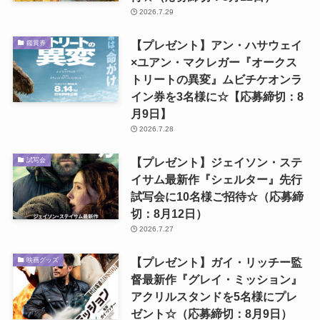
2026.7.29
【プレゼント】アン・ハサウェイ
鑑賞券
×ユアン・マクレガー『オークス
トリートの異変』ムビチケオンラ
イン券を3名様に☆【応募締切：8
月9日】
2026.7.28
【プレゼント】ジェイソン・ステ
試写会
イサム最新作『シェルター』先行
試写会に10名様ご招待☆（応募締
切：8月12日）
2026.7.27
【プレゼント】ガイ・リッチー監
映画グッズ
督最新作『グレイ・ミッション』
アクリルスタンドを5名様にプレ
ゼント☆（応募締切：8月9日）