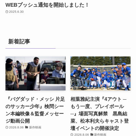
WEBプッシュ通知を開始しました！
2025.6.30
新着記事
『バグダッド・メッシ 片足
相葉雅紀主演『4アウト ─
のサッカー少年』検問シー
もう一度、プレイボール
ン本編映像＆監督メッセー
─』場面写真解禁 黒島結
ジ動画公開
菜、松本利夫らキャスト登
壇イベントの開催決定
2026.8.06
新作映画
2026.8.06
新作映画