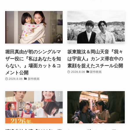
堀田真由が初のシングルマ
坂東龍汰＆岡山天音『我々
ザー役に『私はあなたを知
は宇宙人』カンヌ滞在中の
らない、』場面カット＆コ
素顔を捉えたスチール公開
メント公開
2026.8.06
新作映画
2026.8.06
新作映画