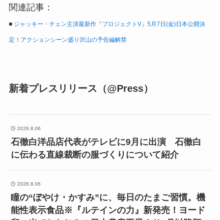
関連記事：
■
ジャッキー・チェン主演最新作『プロジェクトV』5月7日(金)日本公開決
定！アクションシーン盛り沢山の予告編解禁
新着プレスリリース（@Press）
2026.8.06
石徹白洋品店代表がテレビに9月に出演 石徹白
に伝わる直線裁断の服づくりについて紹介
2026.8.06
瞳の“ぼやけ・かすみ”に、毎日のたまご習慣。機
能性表示食品※『ルテインの力』新発売！ヨード