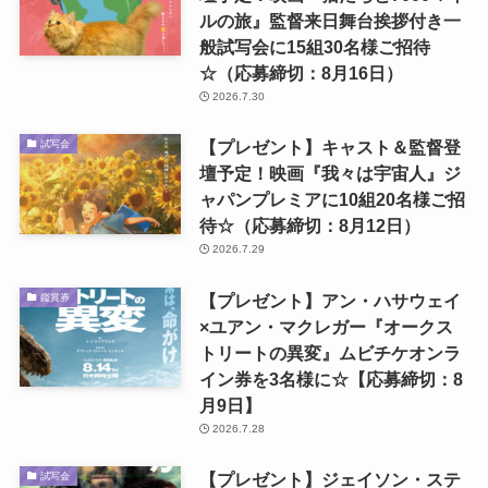
ルの旅』監督来日舞台挨拶付き一
般試写会に15組30名様ご招待
☆（応募締切：8月16日）
2026.7.30
【プレゼント】キャスト＆監督登
試写会
壇予定！映画『我々は宇宙人』ジ
ャパンプレミアに10組20名様ご招
待☆（応募締切：8月12日）
2026.7.29
【プレゼント】アン・ハサウェイ
鑑賞券
×ユアン・マクレガー『オークス
トリートの異変』ムビチケオンラ
イン券を3名様に☆【応募締切：8
月9日】
2026.7.28
【プレゼント】ジェイソン・ステ
試写会