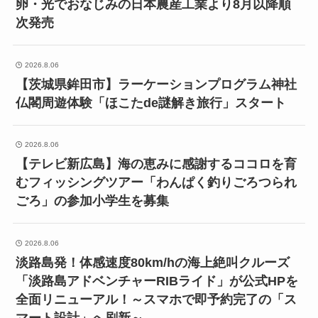
卵・光でおなじみの日本農産工業より8月以降順
次発売
2026.8.06
【茨城県鉾田市】ラーケーションプログラム神社
仏閣周遊体験「ほこたde謎解き旅行」スタート
2026.8.06
【テレビ新広島】海の恵みに感謝するココロを育
むフィッシングツアー「わんぱく釣りごろつられ
ごろ」の参加小学生を募集
2026.8.06
淡路島発！体感速度80km/hの海上絶叫クルーズ
「淡路島アドベンチャーRIBライド」が公式HPを
全面リニューアル！～スマホで即予約完了の「ス