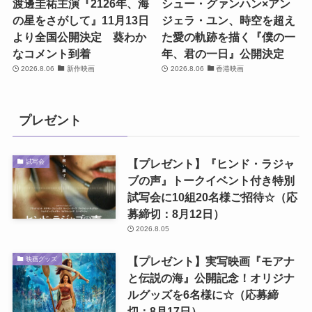
渡邊圭祐主演『2126年、海
シュー・グァンハン×アン
の星をさがして』11月13日
ジェラ・ユン、時空を超え
より全国公開決定 葵わか
た愛の軌跡を描く『僕の一
なコメント到着
年、君の一日』公開決定
2026.8.06
新作映画
2026.8.06
香港映画
プレゼント
【プレゼント】『ヒンド・ラジャ
試写会
ブの声』トークイベント付き特別
試写会に10組20名様ご招待☆（応
募締切：8月12日）
2026.8.05
【プレゼント】実写映画『モアナ
映画グッズ
と伝説の海』公開記念！オリジナ
ルグッズを6名様に☆（応募締
切：8月17日）