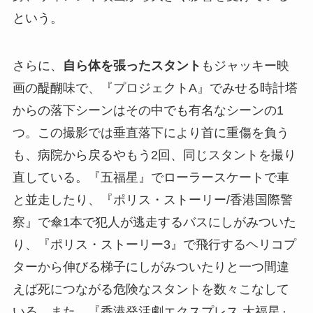
という。
さらに、
自ら体を張ったスタント
もジャッキー映
画の醍醐味で、『プロジェクトA』でみせる時計塔
からの落下シーンはその中でも有名なシーンの1
つ。この撮影では垂直落下により首に重傷を負う
も、病院から戻るやもう2回、同じスタントを撮り
直している。『五福星』でローラースケートで車
と並走したり、『ポリス・ストーリー/香港国際警
察』で傘1本で犯人が逃走するバスにしがみついた
り、『ポリス・ストーリー3』で飛行するヘリコプ
ターから伸びる梯子にしがみついたりと一つ間違
えば死につながる危険なスタントを数々こなして
いる。また、『香港発活劇エクスプレス 大福星』