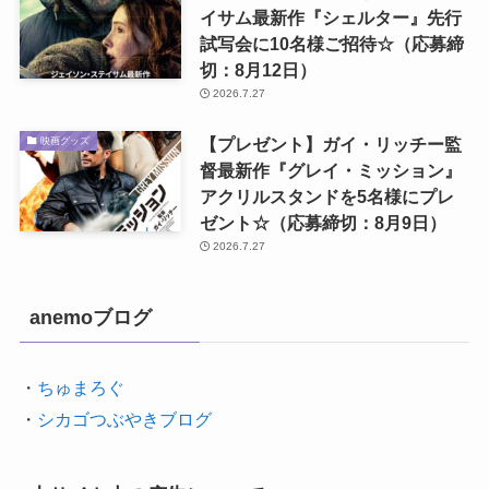
イサム最新作『シェルター』先行
試写会に10名様ご招待☆（応募締
切：8月12日）
2026.7.27
【プレゼント】ガイ・リッチー監
映画グッズ
督最新作『グレイ・ミッション』
アクリルスタンドを5名様にプレ
ゼント☆（応募締切：8月9日）
2026.7.27
anemoブログ
・
ちゅまろぐ
・
シカゴつぶやきブログ