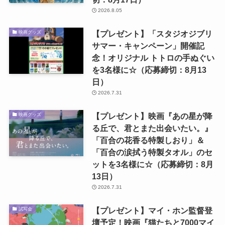
2026.8.05
【プレゼント】「スタジオジブリ
映画グッズ
サマー・キャンペーン」開催記
念！オリジナル トトロの手ぬぐい
を3名様に☆（応募締切：8月13
日）
2026.7.31
【プレゼント】映画『あの星が降
映画グッズ
る丘で、君とまた出会いたい。』
「百合の花香る特製しおり」＆
「百合の涙拭う特製タオル」のセ
ットを3名様に☆（応募締切：8月
13日）
2026.7.31
【プレゼント】マイ・ホン監督登
試写会
壇予定！映画『猫たちと7000マイ