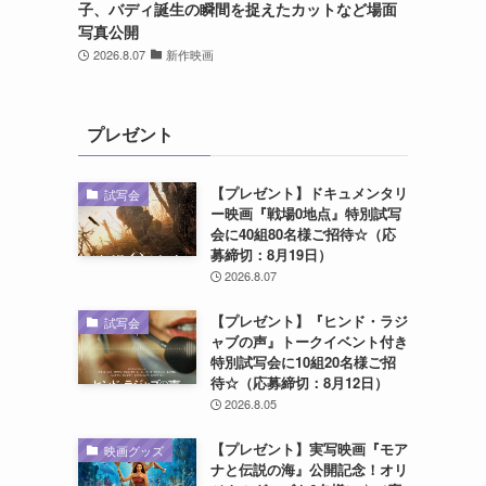
子、バディ誕生の瞬間を捉えたカットなど場面
写真公開
2026.8.07
新作映画
プレゼント
【プレゼント】ドキュメンタリ
試写会
ー映画『戦場0地点』特別試写
会に40組80名様ご招待☆（応
募締切：8月19日）
2026.8.07
【プレゼント】『ヒンド・ラジ
試写会
ャブの声』トークイベント付き
特別試写会に10組20名様ご招
待☆（応募締切：8月12日）
2026.8.05
【プレゼント】実写映画『モア
映画グッズ
ナと伝説の海』公開記念！オリ