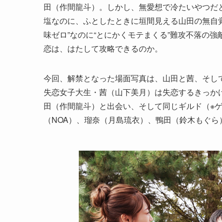
田（作間龍斗）。しかし、無愛想で冷たいやつだと
塩なのに、ふとしたときに垣間見える山田の無自
味ゼロ”なのに“とにかくモテまくる”難攻不落の
恋は、はたして攻略できるのか。
今回、解禁となった場面写真は、山田と茜、そし
失恋女子大生・茜（山下美月）は失恋するきっかけとなっ
田（作間龍斗）と出会い、そして同じギルド（※
（NOA）、瑠奈（月島琉衣）、鴨田（鈴木もぐら