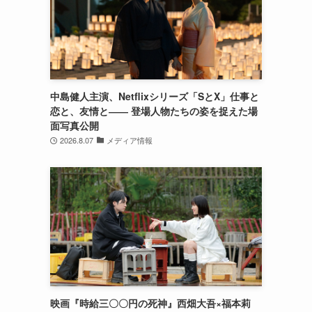
中島健人主演、Netflixシリーズ「SとX」仕事と
恋と、友情と―― 登場人物たちの姿を捉えた場
面写真公開
2026.8.07
メディア情報
映画『時給三〇〇円の死神』西畑大吾×福本莉