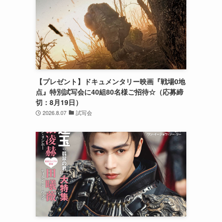
【プレゼント】ドキュメンタリー映画『戦場0地
点』特別試写会に40組80名様ご招待☆（応募締
切：8月19日）
2026.8.07
試写会