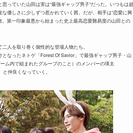
思っていた山田は実は“最強ギャップ男子”だった。いつもは
覚な優しさに少しずつ惹かれていく茜。だが、相手は”恋愛に興
強敵。第一印象最悪から始まった史上最高恋愛難易度の山田との
て二人を取り巻く個性的な登場人物たち。
たネトゲ「Forest Of Savior」で最強ギャップ男子・山
ゲーム内で組まれたグループのこと）のメンバーの瑛太
）と仲良くなっていく。