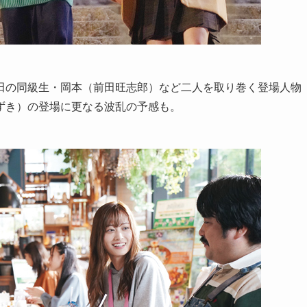
田の同級生・岡本（前田旺志郎）など二人を取り巻く登場人物
ずき）の登場に更なる波乱の予感も。