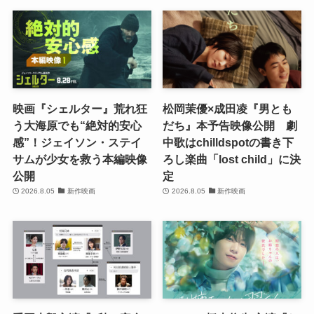
映画『シェルター』荒れ狂
松岡茉優×成田凌『男とも
う大海原でも“絶対的安心
だち』本予告映像公開 劇
感”！ジェイソン・ステイ
中歌はchilldspotの書き下
サムが少女を救う本編映像
ろし楽曲「lost child」に決
公開
定
2026.8.05
新作映画
2026.8.05
新作映画