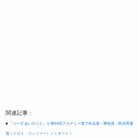
関連記事：
■
『コーダ あいのうた』が第94回アカデミー賞で作品賞・脚色賞・助演男優
賞（トロイ・コッツァー）ノミネート！