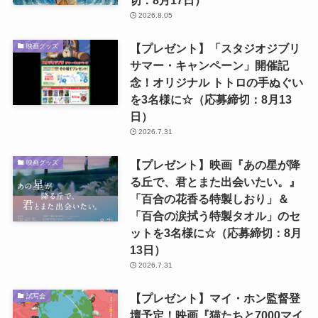
2026.8.05
【プレゼント】「スタジオジブリ
映画グッズ
サマー・キャンペーン」開催記
念！オリジナル トトロの手ぬぐい
を3名様に☆（応募締切：8月13
日）
2026.7.31
【プレゼント】映画『あの星が降
映画グッズ
る丘で、君とまた出会いたい。』
「百合の花香る特製しおり」＆
「百合の涙拭う特製タオル」のセ
ットを3名様に☆（応募締切：8月
13日）
2026.7.31
【プレゼント】マイ・ホン監督登
試写会
壇予定！映画『猫たちと7000マイ