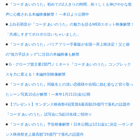
■
『コーダ あいのうた』初めての2人きりの時間…初々しくも伸びやかな歌
声に心癒される本編映像解禁！ ―本日より公開中
■
上白石萌音が『コーダ あいのうた』の魅力を語るWEBスポット映像解禁！
「共感しすぎてボロボロ泣いちゃいました」
■
『コーダ あいのうた』バリアフリー字幕版が全国一斉上映決定！父と娘
の“強力手話タッグ”に注目の本編映像も解禁
■
G・グローブ賞主要2部門ノミネート『コーダ あいのうた』コンプレック
スを力に変える！本編特別映像解禁
■
『コーダ あいのうた』同級生との淡い恋模様や合唱に励む姿など切り取っ
たシーン写真10点が解禁！―来年1月21日(金)公開
■
【プレゼント】サンダンス映画祭4冠受賞&最高額26億円で落札の話題作
『コーダ あいのうた』試写会に5組10名様ご招待☆
■
『コーダ あいのうた』予告映像解禁！日本公開は1/21(金)に決定 ―サンダ
ンス映画祭史上最高額”26億円”で落札の話題作