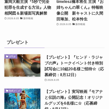
重岡大毅主演『5秒で完全
timelesz橋本将生 主演『お
犯罪を生成する方法』人物
姉ちゃんの翠くん』特報映
相関図＆新場面写真解禁
像公開 新キャストに久間
田琳加、松本怜生
2026.8.05
新作映画
2026.8.05
新作映画
プレゼント
【プレゼント】『ヒンド・ラジャ
試写会
ブの声』トークイベント付き特別
試写会に10組20名様ご招待☆（応
募締切：8月12日）
2026.8.05
【プレゼント】実写映画『モアナ
映画グッズ
と伝説の海』公開記念！オリジナ
ルグッズを6名様に☆（応募締
切：8月17日）