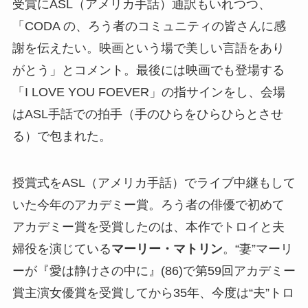
受賞にASL（アメリカ手話）通訳もいれつつ、
「CODA の、ろう者のコミュニティの皆さんに感
謝を伝えたい。映画という場で美しい言語をあり
がとう」とコメント。最後には映画でも登場する
「I LOVE YOU FOEVER」の指サインをし、会場
はASL手話での拍手（手のひらをひらひらとさせ
る）で包まれた。
授賞式をASL（アメリカ手話）でライブ中継もして
いた今年のアカデミー賞。ろう者の俳優で初めて
アカデミー賞を受賞したのは、本作でトロイと夫
婦役を演じている
マーリー・マトリン
。“妻”マーリ
ーが『愛は静けさの中に』(86)で第59回アカデミー
賞主演女優賞を受賞してから35年、今度は“夫”トロ