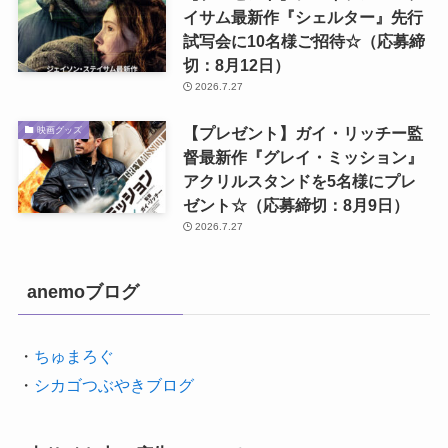
イサム最新作『シェルター』先行
試写会に10名様ご招待☆（応募締
切：8月12日）
2026.7.27
【プレゼント】ガイ・リッチー監
映画グッズ
督最新作『グレイ・ミッション』
アクリルスタンドを5名様にプレ
ゼント☆（応募締切：8月9日）
2026.7.27
anemoブログ
・
ちゅまろぐ
・
シカゴつぶやきブログ