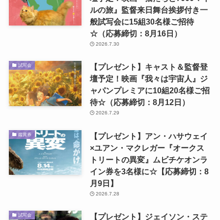
ルの旅』監督来日舞台挨拶付き一
般試写会に15組30名様ご招待
☆（応募締切：8月16日）
2026.7.30
【プレゼント】キャスト＆監督登
試写会
壇予定！映画『我々は宇宙人』ジ
ャパンプレミアに10組20名様ご招
待☆（応募締切：8月12日）
2026.7.29
【プレゼント】アン・ハサウェイ
鑑賞券
×ユアン・マクレガー『オークス
トリートの異変』ムビチケオンラ
イン券を3名様に☆【応募締切：8
月9日】
2026.7.28
【プレゼント】ジェイソン・ステ
試写会