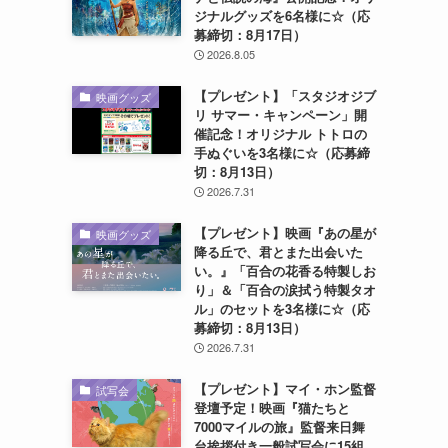
ジナルグッズを6名様に☆（応
募締切：8月17日）
2026.8.05
【プレゼント】「スタジオジブ
映画グッズ
リ サマー・キャンペーン」開
催記念！オリジナル トトロの
手ぬぐいを3名様に☆（応募締
切：8月13日）
2026.7.31
【プレゼント】映画『あの星が
映画グッズ
降る丘で、君とまた出会いた
い。』「百合の花香る特製しお
り」＆「百合の涙拭う特製タオ
ル」のセットを3名様に☆（応
募締切：8月13日）
2026.7.31
【プレゼント】マイ・ホン監督
試写会
登壇予定！映画『猫たちと
7000マイルの旅』監督来日舞
台挨拶付き一般試写会に15組