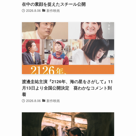
在中の素顔を捉えたスチール公開
2026.8.06
新作映画
渡邊圭祐主演『2126年、海の星をさがして』11
月13日より全国公開決定 葵わかなコメント到
着
2026.8.06
新作映画