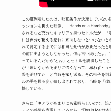
この度到着したのは、映画製作が決定していない
ッションを捉えた映像。「Hands on a Har
されるなど充分なキャリアを持つセトルだが、「
には自分が抱える恐れに直面しないといけないと
れて肯定するまでには相当な覚悟が必要だったと
の前に出ようとしなかった。僕は言い続けたよ。
っているんだから”とね」とセトルを説得したこ
が「歌いながらあまりに怖くなって、思わずヒュ
采を浴びてた」と当時を振り返る。その様子を到
ルの手を握る姿が映し出されており、当時を「僕
懐している。
さらに「キアラがあまりにも素晴らしいので、誰
ティの感情を表現しているから。“This Is M