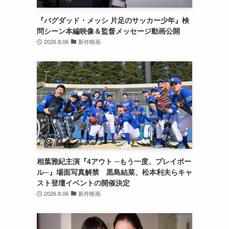
ュ
『バグダッド・メッシ 片足のサッカー少年』検
問シーン本編映像＆監督メッセージ動画公開
2026.8.06
新作映画
相葉雅紀主演『4アウト ─もう一度、プレイボー
ル─』場面写真解禁 黒島結菜、松本利夫らキャ
スト登壇イベントの開催決定
2026.8.06
新作映画