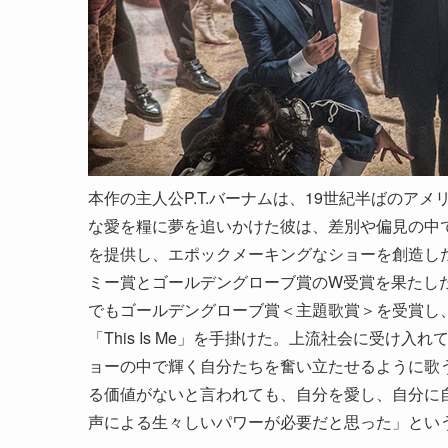
本作の主人公P.T.バーナムは、19世紀半ばの
な愛を糧に夢を追いかけた彼は、差別や偏見の中
を提供し、エポックメーキングなショーを創造し
ミー賞とゴールデングローブ賞のW受賞を果たし
でもゴールデングローブ賞＜主題歌賞＞を受賞し
「This Is Me」を手掛けた。上流社会に受
ョーの中で輝く自分たちを奮い立たせるように歌
る価値がないと言われても、自分を愛し、自分に
声による生々しいパワーが必要だと思った」とい