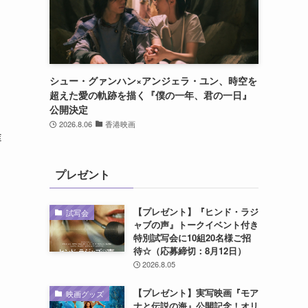
シュー・グァンハン×アンジェラ・ユン、時空を
超えた愛の軌跡を描く『僕の一年、君の一日』
公開決定
2026.8.06
香港映画
途
プレゼント
【プレゼント】『ヒンド・ラジ
試写会
ャブの声』トークイベント付き
シ
特別試写会に10組20名様ご招
待☆（応募締切：8月12日）
2026.8.05
【プレゼント】実写映画『モア
映画グッズ
ナと伝説の海』公開記念！オリ