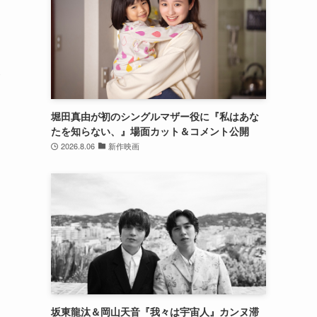
ト
堀田真由が初のシングルマザー役に『私はあな
たを知らない、』場面カット＆コメント公開
2026.8.06
新作映画
坂東龍汰＆岡山天音『我々は宇宙人』カンヌ滞