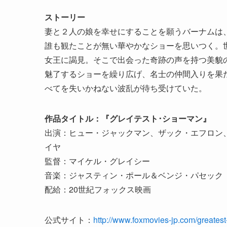
ストーリー
妻と２人の娘を幸せにすることを願うバーナムは
誰も観たことが無い華やかなショーを思いつく。
女王に謁見。そこで出会った奇跡の声を持つ美貌
魅了するショーを繰り広げ、名士の仲間入りを果
べてを失いかねない波乱が待ち受けていた。
作品タイトル：『グレイテスト･ショーマン』
出演：ヒュー・ジャックマン、ザック・エフロン
イヤ
監督：マイケル・グレイシー
音楽：ジャスティン・ポール＆ベンジ・パセック
配給：20世紀フォックス映画
公式サイト：
http://www.foxmovies-jp.com/great