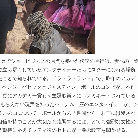
アメリカでショービジネスの原点を築いた伝説の興行師。妻への一
で立ち尽くしていたエンタテイナーたちにスターになれる場所
たことで知られている。『ラ・ラ・ランド』で、昨年のアカデ
たベンジ・パセックとジャスティン・ポールのコンビが、本作
、更にアカデミー賞も＜主題歌賞＞にもノミネートされている
け入れてもらえない現実を知ったバーナム一座のエンタテイナーが、
うこの曲について、ポールからの「世間から、お前には愛され
自信を持つことが大切だと強調するには、とても強烈な女性の
う期待に応えてレティ役のセトルが圧巻の歌声を聞かせる。