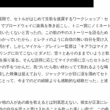
段階で、セトルがはじめて生歌を披露するワークショップ・セ
dbody」でブロードウェイに旋風を巻き起こし、トニー賞にノミネー
歌いたくないと言ったの。この歌の中のストーリーを語るため
わかっていたから」とレティのように自信の無い自分を受け入
明かす。しかしマイケル・グレイシー監督は「キアラはマイク
“リングに出てこないとダメだ。堂々とありのままでいようと歌
とを振り返る。そんな説得に応じてマイクの前に立ったセトルだ
ーの手をつかんだ。気づいたら歌い終わってて割れるような喝
着した映像は捉えており、ジャックマンが目に涙を溜めてセト
にとって、今までのどの経験よりも感動的な経験だった」と述
か他の人があの曲を歌えるとは到底思えない。彼女が正直にレ
e”は本当の自分を堂々と受け入れることを歌った美しい歌で、この曲