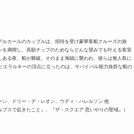
デルカールのカップルは、招待を受け豪華客船クルーズの旅
ンを満喫し、高額チップのためならどんな望みでも叶える客室
しある夜、船が難破。そのまま海賊に襲われ、彼らは無人島に
、ヒエラルキーの頂点に立ったのは、サバイバル能力抜群な船の
ーン、ドリー・デ・レオン、ウディ・ハレルソン 他
ルプスで起きたこと』、『ザ・スクエア 思いやりの聖域』）