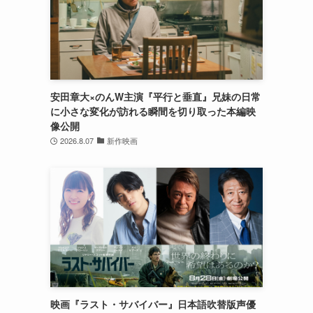
安田章大×のんW主演『平行と垂直』兄妹の日常
に小さな変化が訪れる瞬間を切り取った本編映
像公開
2026.8.07
新作映画
映画『ラスト・サバイバー』日本語吹替版声優