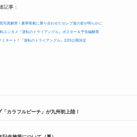
連記事：
面写真解禁！豪華客船に乗り合わせたセレブ達の姿が明らかに
逆転エンタメ『逆転のトライアングル』ポスター＆予告編解禁
ノミネート！『逆転のトライアングル』2/23公開決定
プ「カラフルピーチ」が九州初上陸！
周年記念施策について（夏）