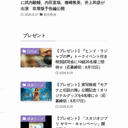
に武内駿輔、内田直哉、種﨑敦美、井上和彦が
出演 吹替版予告編公開
2026.8.07
新作映画
プレゼント
【プレゼント】『ヒンド・ラジ
試写会
ャブの声』トークイベント付き
特別試写会に10組20名様ご招
待☆（応募締切：8月12日）
2026.8.05
【プレゼント】実写映画『モア
映画グッズ
ナと伝説の海』公開記念！オリ
ジナルグッズを6名様に☆（応
募締切：8月17日）
2026.8.05
【プレゼント】「スタジオジブ
映画グッズ
リ サマー・キャンペーン」開