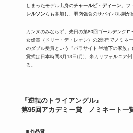
しまったモデル出身の
チャールビ・ディーン
。フ
レルソン
らも参加し、弱肉強食のサバイバル劇が
カンヌのみならず、先日の第80回ゴールデング
女優賞（ドリー・デ・レオン）の2部門でノミネー
のダブル受賞という『パラサイト 半地下の家族』(
賞式は日本時間3月13日(月)、米カリフォルニ
る。
『逆転のトライアングル』
第95回アカデミー賞 ノミネート一
■ 作品賞