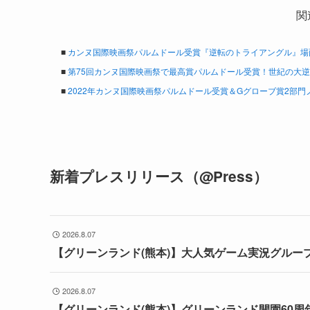
関
■
カンヌ国際映画祭パルムドール受賞『逆転のトライアングル』場
■
第75回カンヌ国際映画祭で最高賞パルムドール受賞！世紀の大
■
2022年カンヌ国際映画祭パルムドール受賞＆Gグローブ賞2部門
新着プレスリリース（@Press）
2026.8.07
【グリーンランド(熊本)】大人気ゲーム実況グルー
2026.8.07
【グリーンランド(熊本)】グリーンランド開園60