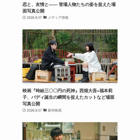
恋と、友情と―― 登場人物たちの姿を捉えた場
面写真公開
2026.8.07
メディア情報
映画『時給三〇〇円の死神』西畑大吾×福本莉
子、バディ誕生の瞬間を捉えたカットなど場面
写真公開
2026.8.07
新作映画