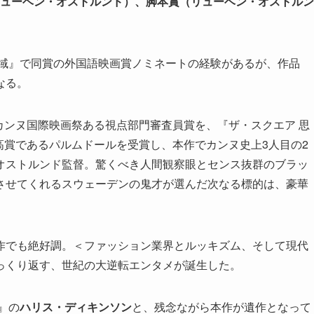
（リューベン・オストルンド）、脚本賞（リューベン・オストルン
聖域』で同賞の外国語映画賞ノミネートの経験があるが、作品
なる。
回カンヌ国際映画祭ある視点部門審査員賞を、『ザ・スクエア 思
最高賞であるパルムドールを受賞し、本作でカンヌ史上3人目の2
オストルンド監督。驚くべき人間観察眼とセンス抜群のブラッ
させてくれるスウェーデンの鬼才が選んだ次なる標的は、豪華
作でも絶好調。＜ファッション業界とルッキズム、そして現代
っくり返す、世紀の大逆転エンタメが誕生した。
』の
ハリス・ディキンソン
と、残念ながら本作が遺作となって