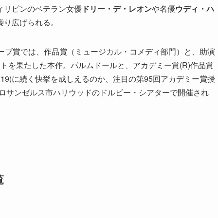
ィリピンのベテラン女優
ドリー・デ・レオン
や名優
ウディ・ハ
繰り広げられる。
ローブ賞では、作品賞（ミュージカル・コメディ部門）と、助演
トを果たした本作。パルムドールと、アカデミー賞(R)作品賞
19)に続く快挙を成しえるのか、注目の第95回アカデミー賞授
ア州ロサンゼルス市ハリウッドのドルビー・シアターで開催され
覧