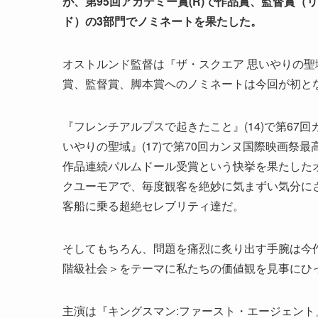
が、第95回アカデミー賞(R)で作品賞、監督賞
ド）の3部門でノミネートを果たした。
オストルンド監督は『ザ・スクエア 思いやりの
賞、監督賞、脚本賞へのノミネートは今回が初と
『フレンチアルプスで起きたこと』(14)で第67
いやりの聖域』(17)で第70回カンヌ国際映画祭
作品連続パルムドール受賞という快挙を果たした
クユーモアで、毎度観客を絶妙に気まずい気分に
客船に乗る超絶セレブリティ達だ。
そしてもちろん、問題を痛烈に炙り出す手腕は今
階級社会＞をテーマに私たちの価値観を見事にひ
主演は『キングスマン:ファースト・エージェント