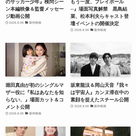
のサッカー少年』検問シー
もう一度、プレイボール
ン本編映像＆監督メッセー
─』場面写真解禁 黒島結
ジ動画公開
菜、松本利夫らキャスト登
壇イベントの開催決定
2026.8.06
新作映画
2026.8.06
新作映画
堀田真由が初のシングルマ
坂東龍汰＆岡山天音『我々
ザー役に『私はあなたを知
は宇宙人』カンヌ滞在中の
らない、』場面カット＆コ
素顔を捉えたスチール公開
メント公開
2026.8.06
新作映画
2026.8.06
新作映画