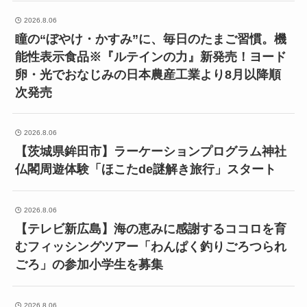
2026.8.06
瞳の“ぼやけ・かすみ”に、毎日のたまご習慣。機
能性表示食品※『ルテインの力』新発売！ヨード
卵・光でおなじみの日本農産工業より8月以降順
次発売
2026.8.06
【茨城県鉾田市】ラーケーションプログラム神社
仏閣周遊体験「ほこたde謎解き旅行」スタート
2026.8.06
【テレビ新広島】海の恵みに感謝するココロを育
むフィッシングツアー「わんぱく釣りごろつられ
ごろ」の参加小学生を募集
2026.8.06