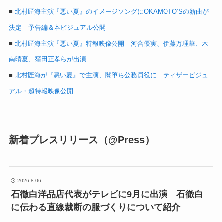
■
北村匠海主演『悪い夏』のイメージソングにOKAMOTO’Sの新曲が
決定 予告編＆本ビジュアル公開
■
北村匠海主演『悪い夏』特報映像公開 河合優実、伊藤万理華、木
南晴夏、窪田正孝らが出演
■
北村匠海が『悪い夏』で主演、闇堕ち公務員役に ティザービジュ
アル・超特報映像公開
新着プレスリリース（@Press）
2026.8.06
石徹白洋品店代表がテレビに9月に出演 石徹白
に伝わる直線裁断の服づくりについて紹介