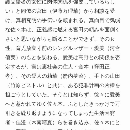
護受給者の女性に肉体関係を強要しているらし
い」と同僚の宮田（伊藤万理華）から相談を受
け、真相究明の手伝いを頼まれる。真面目で気弱
な佐々木は、正義感に燃える宮田の頼みを面倒く
さいと思いながらも断ることができず、その女
性、育児放棄寸前のシングルマザー・愛美（河合
優実）のもとを訪ねる。愛美は高野との関係を否
定するが、実は裏社会の住人・金本（窪田正
孝）、その愛人の莉華（箭内夢菜）、手下の山田
（竹原ピストル）と共に、ある犯罪計画の片棒を
担ごうとしていた。そうとは知らず、徐々に愛美
へと惹かれてゆく佐々木。ふとしたきっかけで万
引きを繰り返すようになってしまった生活困窮
者・佳澄（木南晴夏）らを巻き込み、佐々木にと