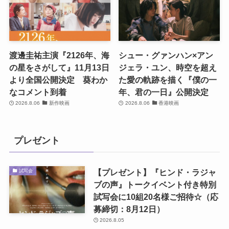
渡邊圭祐主演『2126年、海
シュー・グァンハン×アン
の星をさがして』11月13日
ジェラ・ユン、時空を超え
より全国公開決定 葵わか
た愛の軌跡を描く『僕の一
なコメント到着
年、君の一日』公開決定
2026.8.06
新作映画
2026.8.06
香港映画
プレゼント
【プレゼント】『ヒンド・ラジャ
試写会
ブの声』トークイベント付き特別
試写会に10組20名様ご招待☆（応
募締切：8月12日）
2026.8.05