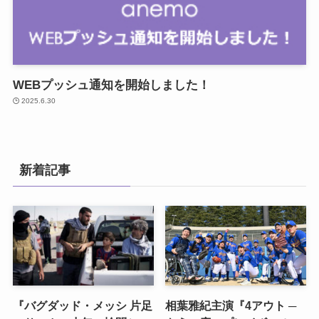
WEBプッシュ通知を開始しました！
2025.6.30
新着記事
『バグダッド・メッシ 片足
相葉雅紀主演『4アウト ─