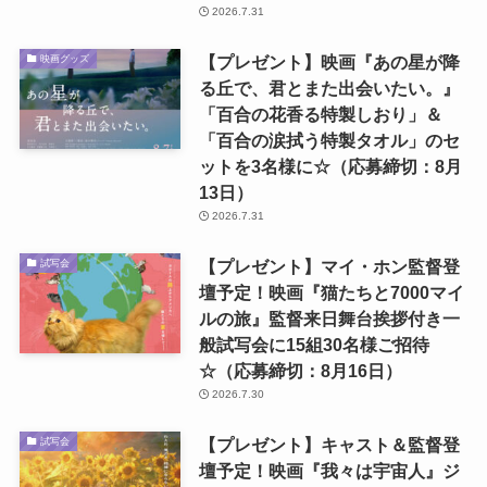
2026.7.31
【プレゼント】映画『あの星が降
映画グッズ
る丘で、君とまた出会いたい。』
「百合の花香る特製しおり」＆
「百合の涙拭う特製タオル」のセ
ットを3名様に☆（応募締切：8月
13日）
2026.7.31
【プレゼント】マイ・ホン監督登
試写会
壇予定！映画『猫たちと7000マイ
ルの旅』監督来日舞台挨拶付き一
般試写会に15組30名様ご招待
☆（応募締切：8月16日）
2026.7.30
【プレゼント】キャスト＆監督登
試写会
壇予定！映画『我々は宇宙人』ジ