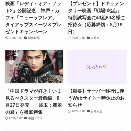
映画『レディ・オア・ノッ
【プレゼント】ドキュメン
ト2』公開記念 神戸・カ
タリー映画『戦場0地点』
フェ「ニューラフレア」
特別試写会に40組80名様ご
タイアップスイーツ＆プレ
招待☆（応募締切：8月19
ゼントキャンペーン
日）
2026.8.07
新作映画
2026.8.07
試写会
「中国ドラマが好き！いま
【重要】サーバー移行に伴
見るべきスター最前線」8
うWebサイト一時休止のお
月27日発売 「逐玉：翡翠
知らせ
の君」を徹底特集
2026.8.07
お知らせ
2026.8.07
中国ドラマ