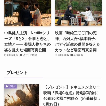
中島健人主演、Netflixシリ
映画『時給三〇〇円の死
ーズ「SとX」仕事と恋と、
神』西畑大吾×福本莉子、
友情と―― 登場人物たちの
バディ誕生の瞬間を捉えた
姿を捉えた場面写真公開
カットなど場面写真公開
2026.8.07
メディア情報
2026.8.07
新作映画
プレゼント
【プレゼント】ドキュメンタリー
試写会
映画『戦場0地点』特別試写会に
40組80名様ご招待☆（応募締切：
8月19日）