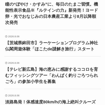
瞳の“ぼやけ・かすみ”に、毎日のたまご習慣。機
能性表示食品※『ルテインの力』新発売！ヨード
卵・光でおなじみの日本農産工業より8月以降順
次発売
2026.8.06
【茨城県鉾田市】ラーケーションプログラム神社
仏閣周遊体験「ほこたde謎解き旅行」スタート
2026.8.06
【テレビ新広島】海の恵みに感謝するココロを育
むフィッシングツアー「わんぱく釣りごろつられ
ごろ」の参加小学生を募集
2026.8.06
淡路島発！体感速度80km/hの海上絶叫クルーズ