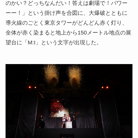
のかい？どっちなんだい！答えは劇場で！パワー
ーー！」という掛け声を合図に、大爆破とともに
導火線のごとく東京タワーがどんどん赤く灯り、
全体が赤く染まると地上から150メートル地点の展
望台に「M:I」という文字が出現した。