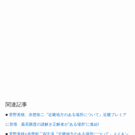
関連記事
■
菅野美穂、赤楚衛二『近畿地方のある場所について』近畿プレミア
に登壇 最高難度の謎解き正解者が”ある場所“に集結!
■
菅野美穂×赤楚衛二W主演『近畿地方のある場所について』メイキン