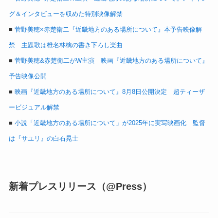
グ＆インタビューを収めた特別映像解禁
■
菅野美穂×赤楚衛二『近畿地方のある場所について』本予告映像解
禁 主題歌は椎名林檎の書き下ろし楽曲
■
菅野美穂&赤楚衛二がW主演 映画『近畿地方のある場所について』
予告映像公開
■
映画『近畿地方のある場所について』8月8日公開決定 超ティーザ
ービジュアル解禁
■
小説「近畿地方のある場所について」が2025年に実写映画化 監督
は『サユリ』の白石晃士
新着プレスリリース（@Press）