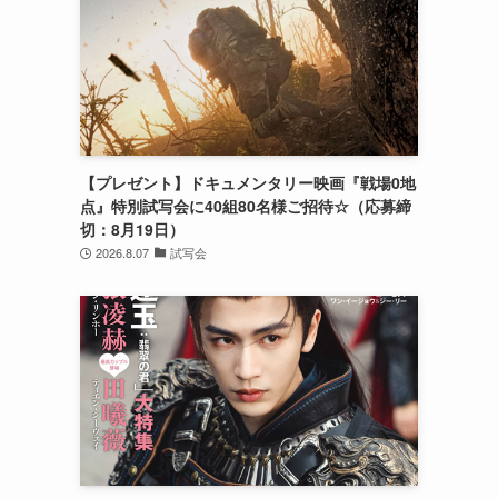
【プレゼント】ドキュメンタリー映画『戦場0地
点』特別試写会に40組80名様ご招待☆（応募締
切：8月19日）
2026.8.07
試写会