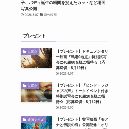
子、バディ誕生の瞬間を捉えたカットなど場面
写真公開
2026.8.07
新作映画
プレゼント
【プレゼント】ドキュメンタリ
試写会
ー映画『戦場0地点』特別試写
会に40組80名様ご招待☆（応
募締切：8月19日）
2026.8.07
【プレゼント】『ヒンド・ラジ
試写会
ャブの声』トークイベント付き
特別試写会に10組20名様ご招
待☆（応募締切：8月12日）
2026.8.05
【プレゼント】実写映画『モア
映画グッズ
ナと伝説の海』公開記念！オリ