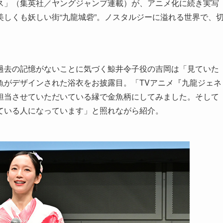
ス」（集英社／ヤングジャンプ連載）が、アニメ化に続き実写
しくも妖しい街“九龍城砦”。ノスタルジーに溢れる世界で、
過去の記憶がないことに気づく鯨井令子役の吉岡は「見ていた
魚がデザインされた浴衣をお披露目。「TVアニメ『九龍ジェネ
担当させていただいている縁で金魚柄にしてみました。そして
ている人になっています」と照れながら紹介。