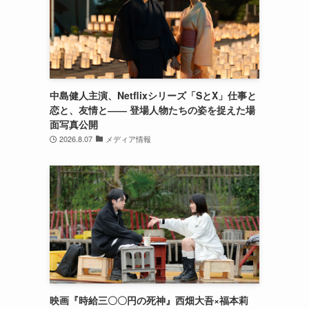
中島健人主演、Netflixシリーズ「SとX」仕事と
恋と、友情と―― 登場人物たちの姿を捉えた場
面写真公開
2026.8.07
メディア情報
映画『時給三〇〇円の死神』西畑大吾×福本莉