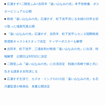
■
広瀬すず×二階堂ふみ×吉田羊『遠い山なみの光』本予告映像、ポス
タービジュアル公開
■
映画『遠い山なみの光』広瀬すず、松下洸平演じる夫婦の日常を切
り取った場面写真公開
■
『遠い山なみの光』広瀬すず、吉田羊、松下洸平らカンヌ国際映画
祭渡航キャスト&スタッフ決定 ティザーポスターも解禁
■
吉田羊、松下洸平、三浦友和が映画『遠い山なみの光』に出演、特
報解禁 公開日は9月5日に決定
■
二階堂ふみ『遠い山なみの光』に出演決定 戦後の長崎で娘と共に
生きる謎多き女性演じる
■
広瀬すず主演で、カズオ・イシグロの小説「遠い山なみの光」を石
川慶監督が映画化 来夏公開決定