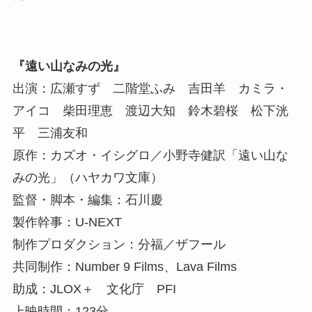
『遠い山なみの光』
出演：広瀬すず 二階堂ふみ 吉田羊 カミラ・
アイコ 柴田理恵 渡辺大知 鈴木碧桜 松下洸
平 三浦友和
原作：カズオ・イシグロ／小野寺健訳「遠い山な
みの光」（ハヤカワ文庫）
監督・脚本・編集：石川慶
製作幹事：U-NEXT
制作プロダクション：分福／ザフール
共同制作：Number 9 Films、Lava Films
助成：JLOX＋ ⽂化庁 PFI
上映時間：123分