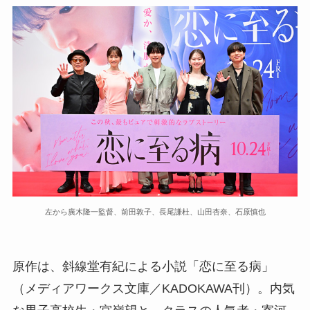
左から廣木隆一監督、前田敦子、長尾謙杜、山田杏奈、石原慎也
原作は、斜線堂有紀による小説「恋に至る病」
（メディアワークス文庫／KADOKAWA刊）。内気