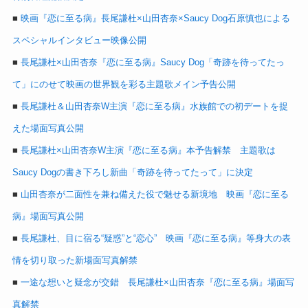
■
映画『恋に至る病』長尾謙杜×山田杏奈×Saucy Dog石原慎也による
スペシャルインタビュー映像公開
■
長尾謙杜×山田杏奈『恋に至る病』Saucy Dog「奇跡を待ってたっ
て」にのせて映画の世界観を彩る主題歌メイン予告公開
■
長尾謙杜＆山田杏奈W主演『恋に至る病』水族館での初デートを捉
えた場面写真公開
■
長尾謙杜×山田杏奈W主演『恋に至る病』本予告解禁 主題歌は
Saucy Dogの書き下ろし新曲「奇跡を待ってたって」に決定
■
山田杏奈が二面性を兼ね備えた役で魅せる新境地 映画『恋に至る
病』場面写真公開
■
長尾謙杜、目に宿る“疑惑”と“恋心” 映画『恋に至る病』等身大の表
情を切り取った新場面写真解禁
■
一途な想いと疑念が交錯 長尾謙杜×山田杏奈『恋に至る病』場面写
真解禁