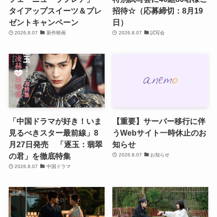
タイアップスイーツ＆プレ
招待☆（応募締切：8月19
ゼントキャンペーン
日）
2026.8.07
新作映画
2026.8.07
試写会
「中国ドラマが好き！いま
【重要】サーバー移行に伴
見るべきスター最前線」8
うWebサイト一時休止のお
月27日発売 「逐玉：翡翠
知らせ
の君」を徹底特集
2026.8.07
お知らせ
2026.8.07
中国ドラマ