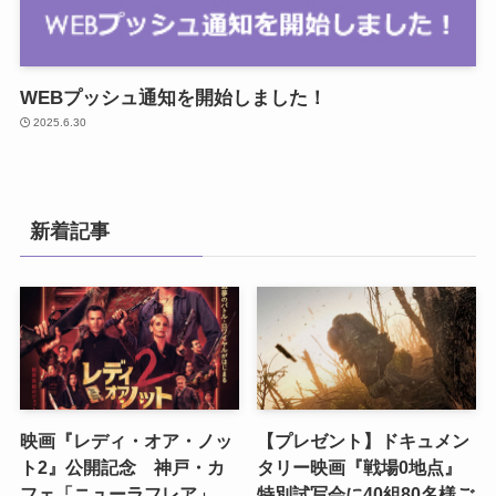
WEBプッシュ通知を開始しました！
2025.6.30
新着記事
映画『レディ・オア・ノッ
【プレゼント】ドキュメン
ト2』公開記念 神戸・カ
タリー映画『戦場0地点』
フェ「ニューラフレア」
特別試写会に40組80名様ご