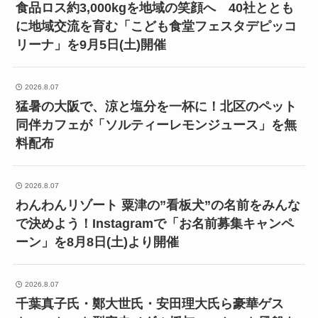
食品ロス約3,000kgを地域の笑顔へ 40社ととも
に地域交流を育む「こども食堂フェスタデピッコ
リーナ」を9月5日(土)開催
2026.8.07
猛暑の大阪で、涼と塩分を一杯に！北区のペット
同伴カフェが「ソルティーレモンジュース」を無
料配布
2026.8.07
わんわんリゾート 粟津の”看板犬”の名前をみんな
で決めよう！Instagramで「お名前募集キャンペ
ーン」を8月8日(土)より開催
2026.8.07
千葉真子氏・鄭大世氏・安田理大氏ら豪華ゲス