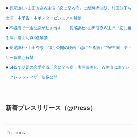
■
長尾謙杜×山田杏奈W主演『恋に至る病』に醍醐虎汰朗、前田敦子ら
出演 本予告・本ポスタービジュアル解禁
■
不器用で一途な恋が動き出す… 長尾謙杜×山田杏奈W主演『恋に至
る病』場面写真3点解禁
■
長尾謙杜×山田杏奈、10月公開の映画『恋に至る病』でW主演 ティ
ザー映像も解禁
■
SNSで話題の恋愛小説「恋に至る病」実写映画化 W主演は誰？シ
ークレットティザー映像公開
新着プレスリリース（@Press）
2026.8.07