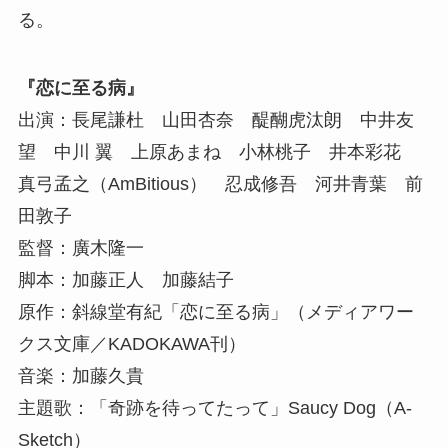
る。
『恋に至る病』
出演：長尾謙杜 山田杏奈 醍醐虎汰朗 中井友
望 中川 翼 上原あまね 小林桃子 井本彩花
真弓孟之（AmBitious） 忍成修吾 河井青葉 前
田敦子
監督：廣木隆一
脚本：加藤正人 加藤結子
原作：斜線堂有紀「恋に至る病」（メディアワー
クス文庫／KADOKAWA刊）
音楽：加藤久貴
主題歌：「奇跡を待ってたって」Saucy Dog（A-
Sketch）