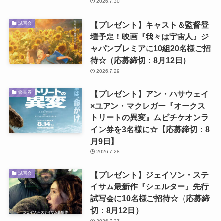
2026.7.30
【プレゼント】キャスト＆監督登
試写会
壇予定！映画『我々は宇宙人』ジ
ャパンプレミアに10組20名様ご招
待☆（応募締切：8月12日）
2026.7.29
【プレゼント】アン・ハサウェイ
鑑賞券
×ユアン・マクレガー『オークス
トリートの異変』ムビチケオンラ
イン券を3名様に☆【応募締切：8
月9日】
2026.7.28
【プレゼント】ジェイソン・ステ
試写会
イサム最新作『シェルター』先行
試写会に10名様ご招待☆（応募締
切：8月12日）
2026.7.27