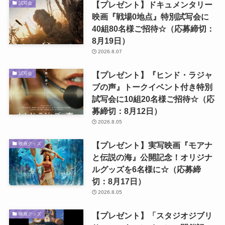
【プレゼント】ドキュメンタリー
試写会
映画『戦場0地点』特別試写会に
40組80名様ご招待☆（応募締切：
8月19日）
2026.8.07
【プレゼント】『ヒンド・ラジャ
試写会
ブの声』トークイベント付き特別
試写会に10組20名様ご招待☆（応
募締切：8月12日）
2026.8.05
【プレゼント】実写映画『モアナ
映画グッズ
と伝説の海』公開記念！オリジナ
ルグッズを6名様に☆（応募締
切：8月17日）
2026.8.05
【プレゼント】「スタジオジブリ
映画グッズ