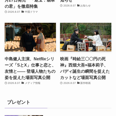
の君」を徹底特集
2026.8.07
お知らせ
2026.8.07
中国ドラマ
中島健人主演、Netflixシリ
映画『時給三〇〇円の死
ーズ「SとX」仕事と恋と、
神』西畑大吾×福本莉子、
友情と―― 登場人物たちの
バディ誕生の瞬間を捉えた
姿を捉えた場面写真公開
カットなど場面写真公開
2026.8.07
メディア情報
2026.8.07
新作映画
プレゼント