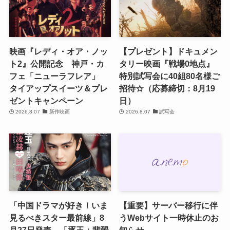
映画『レディ・オア・ノッ
【プレゼント】ドキュメン
ト2』公開記念 神戸・カ
タリー映画『戦場0地点』
フェ「ニューラフレア」
特別試写会に40組80名様ご
タイアップスイーツ＆プレ
招待☆（応募締切：8月19
ゼントキャンペーン
日）
2026.8.07
新作映画
2026.8.07
試写会
「中国ドラマが好き！いま
【重要】サーバー移行に伴
見るべきスター最前線」8
うWebサイト一時休止のお
月27日発売 「逐玉：翡翠
知らせ