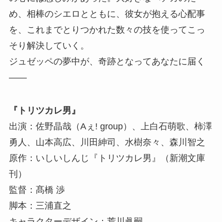
め、相棒のシエロとともに、彼女が抱える心配事
を、これまでとりつかれた数々の技を使ってこっ
そり解決していく。
ジュゼッペの夢中が、奇跡となってあなたに届く
――
『トリツカレ男』
出演：佐野晶哉（Aぇ! group）、上白石萌歌、柿澤
勇人、山本高広、川田紳司、水樹奈々、森川智之
原作：いしいしんじ『トリツカレ男』（新潮文庫
刊）
監督：髙橋 渉
脚本：三浦直之
キャラクターデザイン：荒川眞嗣