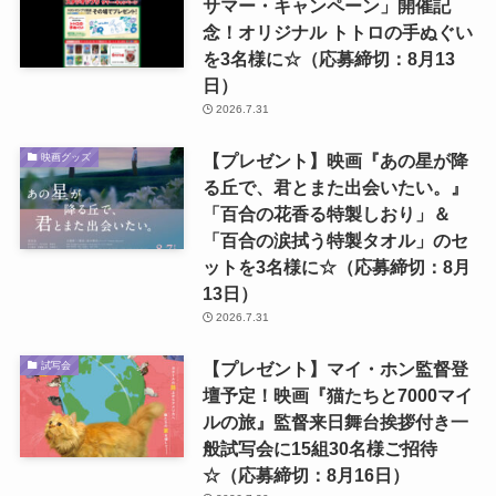
サマー・キャンペーン」開催記
念！オリジナル トトロの手ぬぐい
を3名様に☆（応募締切：8月13
日）
2026.7.31
【プレゼント】映画『あの星が降
映画グッズ
る丘で、君とまた出会いたい。』
「百合の花香る特製しおり」＆
「百合の涙拭う特製タオル」のセ
ットを3名様に☆（応募締切：8月
13日）
2026.7.31
【プレゼント】マイ・ホン監督登
試写会
壇予定！映画『猫たちと7000マイ
ルの旅』監督来日舞台挨拶付き一
般試写会に15組30名様ご招待
☆（応募締切：8月16日）