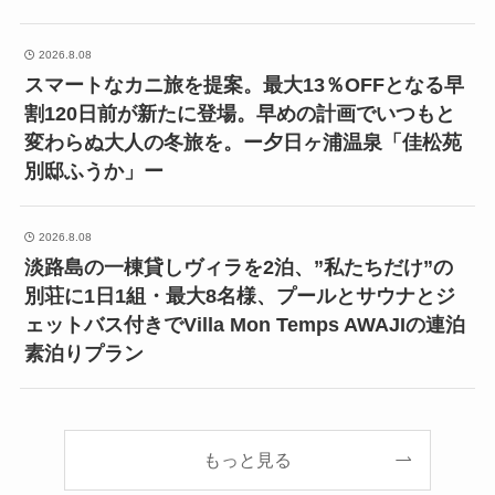
2026.8.08
スマートなカニ旅を提案。最大13％OFFとなる早
割120日前が新たに登場。早めの計画でいつもと
変わらぬ大人の冬旅を。ー夕日ヶ浦温泉「佳松苑
別邸ふうか」ー
2026.8.08
淡路島の一棟貸しヴィラを2泊、”私たちだけ”の
別荘に1日1組・最大8名様、プールとサウナとジ
ェットバス付きでVilla Mon Temps AWAJIの連泊
素泊りプラン
もっと見る