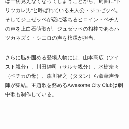
は一切見えなくなってしまうことから、周囲に“ト
リツカレ男”と呼ばれている主人公・ジュゼッペ。
そしてジュゼッペが恋に落ちるヒロイン・ペチカ
の声を上白石萌歌が、ジュゼッペの相棒であるハ
ツカネズミ・シエロの声を柿澤が担当。
さらに脇を固める登場人物には、山本高広（ツイ
スト親分）、川田紳司（サルサ親分）、水樹奈々
（ペチカの母）、森川智之（タタン）ら豪華声優
陣が集結。主題歌を務めるAwesome City Clubは劇
中歌も制作している。