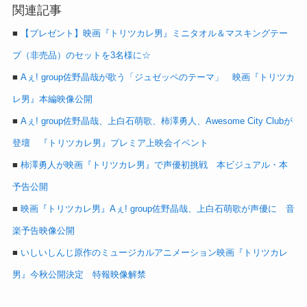
関連記事
■
【プレゼント】映画『トリツカレ男』ミニタオル＆マスキングテー
プ（非売品）のセットを3名様に☆
■
Aぇ! group佐野晶哉が歌う「ジュゼッペのテーマ」 映画『トリツカ
レ男』本編映像公開
■
Aぇ! group佐野晶哉、上白石萌歌、柿澤勇人、Awesome City Clubが
登壇 『トリツカレ男』プレミア上映会イベント
■
柿澤勇人が映画『トリツカレ男』で声優初挑戦 本ビジュアル・本
予告公開
■
映画『トリツカレ男』Aぇ! group佐野晶哉、上白石萌歌が声優に 音
楽予告映像公開
■
いしいしんじ原作のミュージカルアニメーション映画『トリツカレ
男』今秋公開決定 特報映像解禁