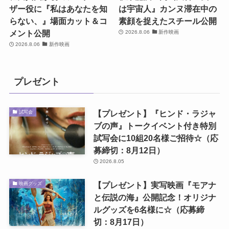
ザー役に『私はあなたを知
は宇宙人』カンヌ滞在中の
らない、』場面カット＆コ
素顔を捉えたスチール公開
メント公開
2026.8.06
新作映画
2026.8.06
新作映画
プレゼント
【プレゼント】『ヒンド・ラジャ
試写会
ブの声』トークイベント付き特別
試写会に10組20名様ご招待☆（応
募締切：8月12日）
2026.8.05
【プレゼント】実写映画『モアナ
映画グッズ
と伝説の海』公開記念！オリジナ
ルグッズを6名様に☆（応募締
切：8月17日）