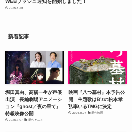
WEBプッシュ通知を開始しました！
2025.6.30
新着記事
堀田真由、高橋一生が声優
映画『八つ墓村』本予告公
出演 長編劇場アニメーシ
開 主題歌はB’zの松本孝
ョン『ghost／夜の果て』
弘率いるTMGに決定
特報映像公開
2026.8.07
新作映画
2026.8.07
新作アニメ