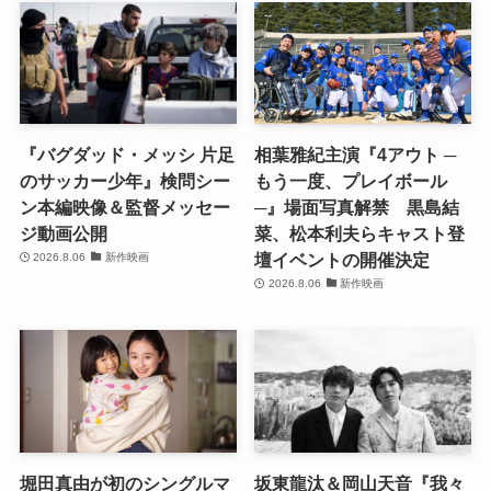
『バグダッド・メッシ 片足
相葉雅紀主演『4アウト ─
のサッカー少年』検問シー
もう一度、プレイボール
ン本編映像＆監督メッセー
─』場面写真解禁 黒島結
ジ動画公開
菜、松本利夫らキャスト登
壇イベントの開催決定
2026.8.06
新作映画
2026.8.06
新作映画
堀田真由が初のシングルマ
坂東龍汰＆岡山天音『我々