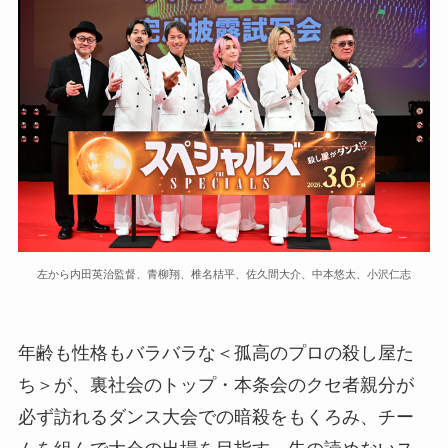
左から内田英治監督、青柳翔、椎名桔平、佐久間大介、中本悠太、小沢仁志
年齢も性格もバラバラな＜孤高のプロの殺し屋た
ち＞が、裏社会のトップ・本条会のクセ者親分が
必ず訪れるダンス大会での暗殺をもくろみ、チー