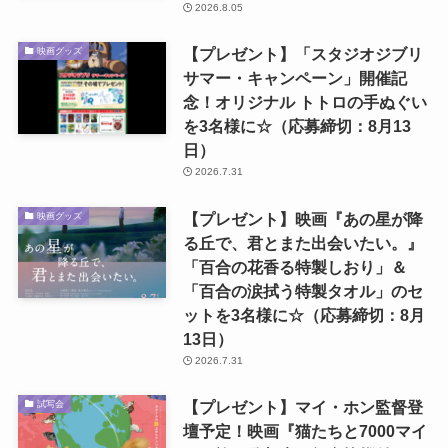
2026.8.05
【プレゼント】「スタジオジブリ
映画グッズ
サマー・キャンペーン」開催記
念！オリジナル トトロの手ぬぐい
を3名様に☆（応募締切：8月13
日）
2026.7.31
【プレゼント】映画『あの星が降
映画グッズ
る丘で、君とまた出会いたい。』
「百合の花香る特製しおり」＆
「百合の涙拭う特製タオル」のセ
ットを3名様に☆（応募締切：8月
13日）
2026.7.31
【プレゼント】マイ・ホン監督登
試写会
壇予定！映画『猫たちと7000マイ