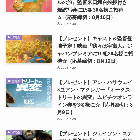
ルの旅』監督来日舞台挨拶付き一
般試写会に15組30名様ご招待
☆（応募締切：8月16日）
2026.7.30
【プレゼント】キャスト＆監督登
試写会
壇予定！映画『我々は宇宙人』ジ
ャパンプレミアに10組20名様ご招
待☆（応募締切：8月12日）
2026.7.29
【プレゼント】アン・ハサウェイ
鑑賞券
×ユアン・マクレガー『オークス
トリートの異変』ムビチケオンラ
イン券を3名様に☆【応募締切：8
月9日】
2026.7.28
【プレゼント】ジェイソン・ステ
試写会