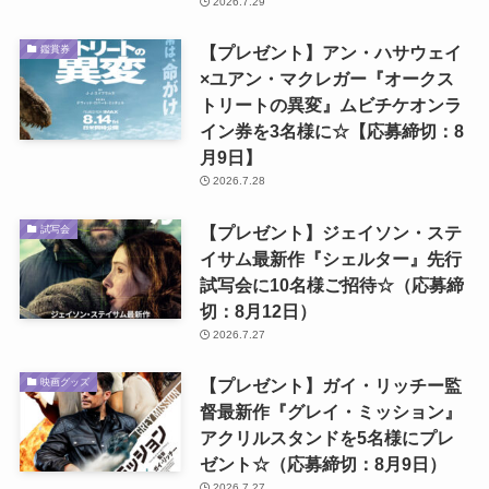
2026.7.29
【プレゼント】アン・ハサウェイ
鑑賞券
×ユアン・マクレガー『オークス
トリートの異変』ムビチケオンラ
イン券を3名様に☆【応募締切：8
月9日】
2026.7.28
【プレゼント】ジェイソン・ステ
試写会
イサム最新作『シェルター』先行
試写会に10名様ご招待☆（応募締
切：8月12日）
2026.7.27
【プレゼント】ガイ・リッチー監
映画グッズ
督最新作『グレイ・ミッション』
アクリルスタンドを5名様にプレ
ゼント☆（応募締切：8月9日）
2026.7.27