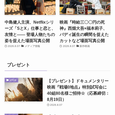
中島健人主演、Netflixシリ
映画『時給三〇〇円の死
ーズ「SとX」仕事と恋と、
神』西畑大吾×福本莉子、
友情と―― 登場人物たちの
バディ誕生の瞬間を捉えた
姿を捉えた場面写真公開
カットなど場面写真公開
2026.8.07
メディア情報
2026.8.07
新作映画
プレゼント
【プレゼント】ドキュメンタリー
試写会
映画『戦場0地点』特別試写会に
40組80名様ご招待☆（応募締切：
8月19日）
2026.8.07