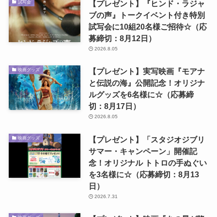
【プレゼント】『ヒンド・ラジャ
試写会
ブの声』トークイベント付き特別
試写会に10組20名様ご招待☆（応
募締切：8月12日）
2026.8.05
【プレゼント】実写映画『モアナ
映画グッズ
と伝説の海』公開記念！オリジナ
ルグッズを6名様に☆（応募締
切：8月17日）
2026.8.05
【プレゼント】「スタジオジブリ
映画グッズ
サマー・キャンペーン」開催記
念！オリジナル トトロの手ぬぐい
を3名様に☆（応募締切：8月13
日）
2026.7.31