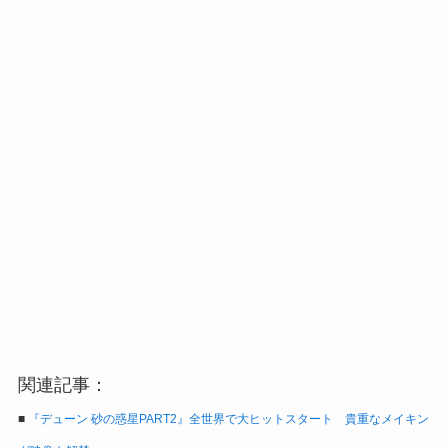
関連記事：
■
『デューン 砂の惑星PART2』全世界で大ヒットスタート 貴重なメイキン