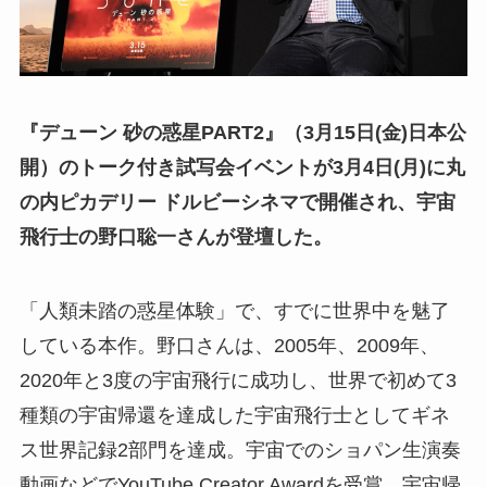
『デューン 砂の惑星PART2』（3月15日(金)日本公
開）の
トーク付き試写会イベント
が3月4日(月)に
丸
の内ピカデリー ドルビーシネマで
開催され、宇宙
飛行士の野口聡一さんが登壇した。
「人類未踏の惑星体験」で、すでに世界中を魅了
している本作。野口さんは、2005年、2009年、
2020年と3度の宇宙飛行に成功し、世界で初めて3
種類の宇宙帰還を達成した宇宙飛行士としてギネ
ス世界記録2部門を達成。宇宙でのショパン生演奏
動画などでYouTube Creator Awardを受賞、宇宙帰