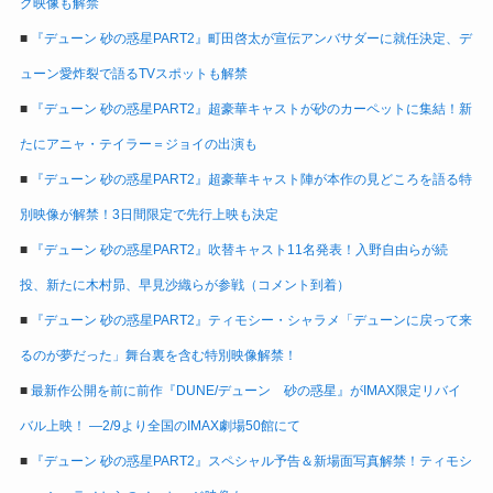
グ映像も解禁
■
『デューン 砂の惑星PART2』町田啓太が宣伝アンバサダーに就任決定、デ
ューン愛炸裂で語るTVスポットも解禁
■
『デューン 砂の惑星PART2』超豪華キャストが砂のカーペットに集結！新
たにアニャ・テイラー＝ジョイの出演も
■
『デューン 砂の惑星PART2』超豪華キャスト陣が本作の見どころを語る特
別映像が解禁！3日間限定で先行上映も決定
■
『デューン 砂の惑星PART2』吹替キャスト11名発表！入野自由らが続
投、新たに木村昴、早見沙織らが参戦（コメント到着）
■
『デューン 砂の惑星PART2』ティモシー・シャラメ「デューンに戻って来
るのが夢だった」舞台裏を含む特別映像解禁！
■
最新作公開を前に前作『DUNE/デューン 砂の惑星』がIMAX限定リバイ
バル上映！ ―2/9より全国のIMAX劇場50館にて
■
『デューン 砂の惑星PART2』スペシャル予告＆新場面写真解禁！ティモシ