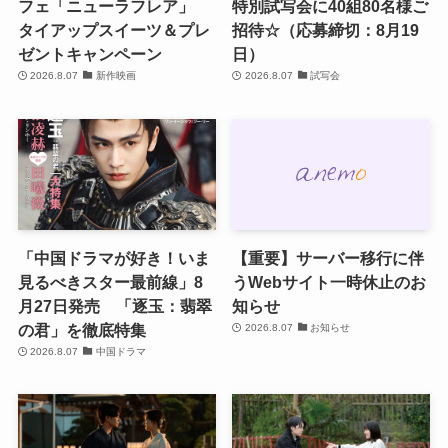
フェ「ニューラフレア」
特別試写会に40組80名様ご
タイアップスイーツ＆プレ
招待☆（応募締切：8月19
ゼントキャンペーン
日）
2026.8.07
新作映画
2026.8.07
試写会
「中国ドラマが好き！いま
【重要】サーバー移行に伴
見るべきスター最前線」8
うWebサイト一時休止のお
月27日発売 「逐玉：翡翠
知らせ
の君」を徹底特集
2026.8.07
お知らせ
2026.8.07
中国ドラマ