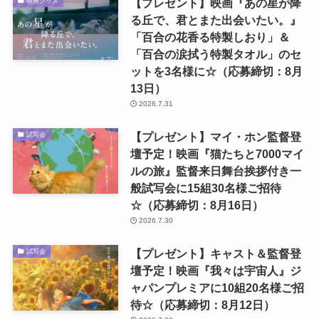
【プレゼント】映画『あの星が降
映画グッズ
る丘で、君とまた出会いたい。』
「百合の花香る特製しおり」＆
「百合の涙拭う特製タオル」のセ
ットを3名様に☆（応募締切：8月
13日）
2026.7.31
【プレゼント】マイ・ホン監督登
試写会
壇予定！映画『猫たちと7000マイ
ルの旅』監督来日舞台挨拶付き一
般試写会に15組30名様ご招待
☆（応募締切：8月16日）
2026.7.30
【プレゼント】キャスト＆監督登
試写会
壇予定！映画『我々は宇宙人』ジ
ャパンプレミアに10組20名様ご招
待☆（応募締切：8月12日）