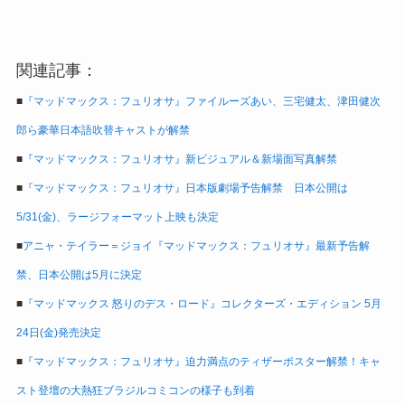
関連記事：
■
『マッドマックス：フュリオサ』ファイルーズあい、三宅健太、津田健次
郎ら豪華日本語吹替キャストが解禁
■
『マッドマックス：フュリオサ』新ビジュアル＆新場面写真解禁
■
『マッドマックス：フュリオサ』日本版劇場予告解禁 日本公開は
5/31(金)、ラージフォーマット上映も決定
■
アニャ・テイラー＝ジョイ『マッドマックス：フュリオサ』最新予告解
禁、日本公開は5月に決定
■
『マッドマックス 怒りのデス・ロード』コレクターズ・エディション 5月
24日(金)発売決定
■
『マッドマックス：フュリオサ』迫力満点のティザーポスター解禁！キャ
スト登壇の大熱狂ブラジルコミコンの様子も到着