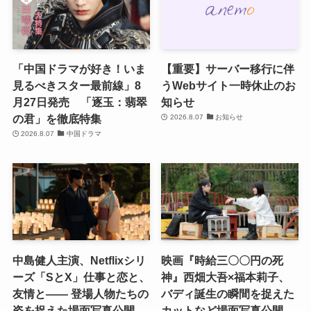
「中国ドラマが好き！いま
【重要】サーバー移行に伴
見るべきスター最前線」8
うWebサイト一時休止のお
月27日発売 「逐玉：翡翠
知らせ
の君」を徹底特集
2026.8.07
お知らせ
2026.8.07
中国ドラマ
中島健人主演、Netflixシリ
映画『時給三〇〇円の死
ーズ「SとX」仕事と恋と、
神』西畑大吾×福本莉子、
友情と―― 登場人物たちの
バディ誕生の瞬間を捉えた
姿を捉えた場面写真公開
カットなど場面写真公開