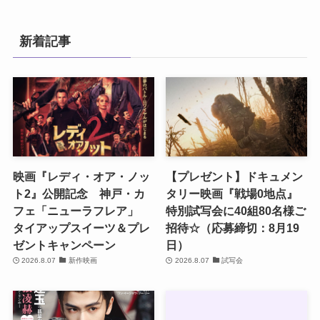
新着記事
映画『レディ・オア・ノッ
【プレゼント】ドキュメン
ト2』公開記念 神戸・カ
タリー映画『戦場0地点』
フェ「ニューラフレア」
特別試写会に40組80名様ご
タイアップスイーツ＆プレ
招待☆（応募締切：8月19
ゼントキャンペーン
日）
2026.8.07
新作映画
2026.8.07
試写会