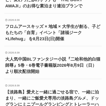
AWAJI」のお得な素泊まり連泊プランで
2026.8.09
フロムアースキッズ × 地域 × 大学生が創る、子ど
もたちの「自育」イベント「諸福ジーク
×Lifehug」 を8月23日(日)開催
2026.8.09
大人気中国BLファンタジー小説『二哈和他的白猫
師尊』5巻・6巻電子書籍版2026年8月9日（日）
より順次配信開始
2026.8.09
【淡路島】愛犬と一緒に過ごせる宿で、一緒に泊
まり、一緒にご飯愛犬専用の淡路島グルメ、ドッ
グランにミニプールグランピングとトレーラーハ