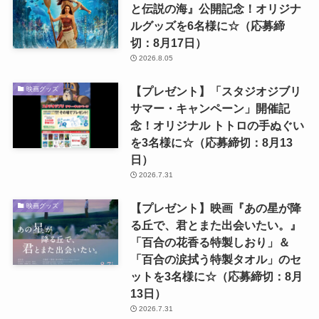
と伝説の海』公開記念！オリジナ
ルグッズを6名様に☆（応募締
切：8月17日）
2026.8.05
【プレゼント】「スタジオジブリ
映画グッズ
サマー・キャンペーン」開催記
念！オリジナル トトロの手ぬぐい
を3名様に☆（応募締切：8月13
日）
2026.7.31
【プレゼント】映画『あの星が降
映画グッズ
る丘で、君とまた出会いたい。』
「百合の花香る特製しおり」＆
「百合の涙拭う特製タオル」のセ
ットを3名様に☆（応募締切：8月
13日）
2026.7.31