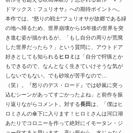
ドマックス：フュリオサ』への期待ポイントへ。
本作では、“怒りの戦士”フュリオサが故郷である緑
の地へ帰るため、世界崩壊から15年後の世界を突
き進む姿が描かれるが、「もし自分の周りが荒廃
した世界だったら？」という質問に、アウトドア
好きとしても知られる
ヒロミ
は「自分で狩猟とか
もできるので、なんとなく生きていけそうな気が
しないでもない。でも砂埃が苦手なので…
（笑）。『怒りのデス・ロード』では砂嵐に突っ
込むシーンがあってすごかったよね」と前作を振
り返りながらコメント。対する
長田
は、「僕はヒ
ロミさんの傘下に入ります！ヒロミさんは河口湖
あたりでコロニーを作って絶対にイモータン・ジ
ョー化すると思います。高い所から、水じゃなく