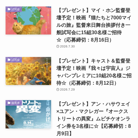
【プレゼント】マイ・ホン監督登
試写会
壇予定！映画『猫たちと7000マイ
ルの旅』監督来日舞台挨拶付き一
般試写会に15組30名様ご招待
☆（応募締切：8月16日）
2026.7.30
【プレゼント】キャスト＆監督登
試写会
壇予定！映画『我々は宇宙人』ジ
ャパンプレミアに10組20名様ご招
待☆（応募締切：8月12日）
2026.7.29
【プレゼント】アン・ハサウェイ
鑑賞券
×ユアン・マクレガー『オークス
トリートの異変』ムビチケオンラ
イン券を3名様に☆【応募締切：8
月9日】