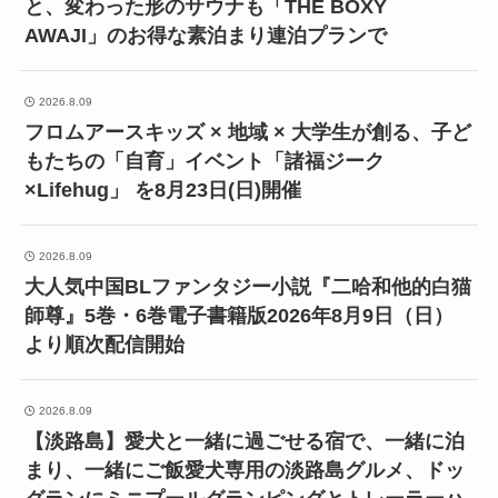
と、変わった形のサウナも「THE BOXY
AWAJI」のお得な素泊まり連泊プランで
2026.8.09
フロムアースキッズ × 地域 × 大学生が創る、子ど
もたちの「自育」イベント「諸福ジーク
×Lifehug」 を8月23日(日)開催
2026.8.09
大人気中国BLファンタジー小説『二哈和他的白猫
師尊』5巻・6巻電子書籍版2026年8月9日（日）
より順次配信開始
2026.8.09
【淡路島】愛犬と一緒に過ごせる宿で、一緒に泊
まり、一緒にご飯愛犬専用の淡路島グルメ、ドッ