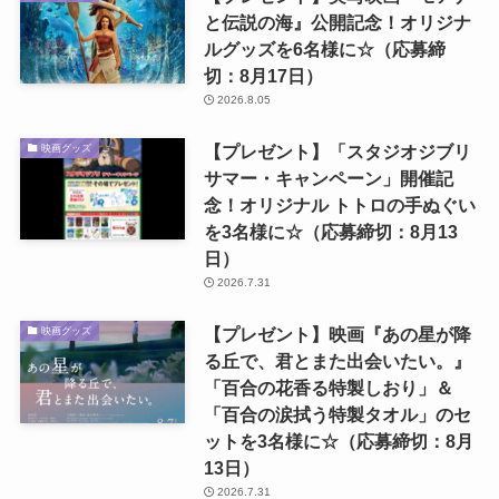
と伝説の海』公開記念！オリジナ
ルグッズを6名様に☆（応募締
切：8月17日）
2026.8.05
【プレゼント】「スタジオジブリ
映画グッズ
サマー・キャンペーン」開催記
念！オリジナル トトロの手ぬぐい
を3名様に☆（応募締切：8月13
日）
2026.7.31
【プレゼント】映画『あの星が降
映画グッズ
る丘で、君とまた出会いたい。』
「百合の花香る特製しおり」＆
「百合の涙拭う特製タオル」のセ
ットを3名様に☆（応募締切：8月
13日）
2026.7.31