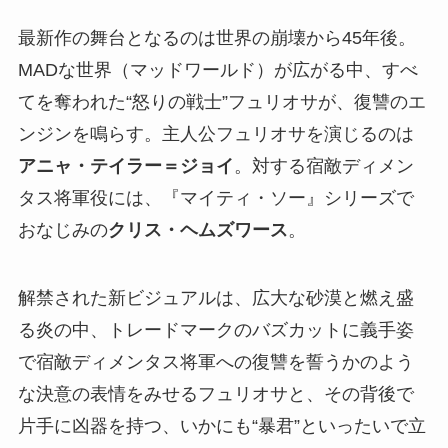
最新作の舞台となるのは世界の崩壊から45年後。
MADな世界（マッドワールド）が広がる中、すべ
てを奪われた“怒りの戦士”フュリオサが、復讐のエ
ンジンを鳴らす。主人公フュリオサを演じるのは
アニャ・テイラー＝ジョイ
。対する宿敵ディメン
タス将軍役には、『マイティ・ソー』シリーズで
おなじみの
クリス・ヘムズワース
。
解禁された新ビジュアルは、広大な砂漠と燃え盛
る炎の中、トレードマークのバズカットに義手姿
で宿敵ディメンタス将軍への復讐を誓うかのよう
な決意の表情をみせるフュリオサと、その背後で
片手に凶器を持つ、いかにも“暴君”といったいで立