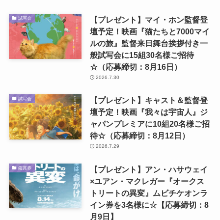
【プレゼント】マイ・ホン監督登
試写会
壇予定！映画『猫たちと7000マイ
ルの旅』監督来日舞台挨拶付き一
般試写会に15組30名様ご招待
☆（応募締切：8月16日）
2026.7.30
【プレゼント】キャスト＆監督登
試写会
壇予定！映画『我々は宇宙人』ジ
ャパンプレミアに10組20名様ご招
待☆（応募締切：8月12日）
2026.7.29
【プレゼント】アン・ハサウェイ
鑑賞券
×ユアン・マクレガー『オークス
トリートの異変』ムビチケオンラ
イン券を3名様に☆【応募締切：8
月9日】