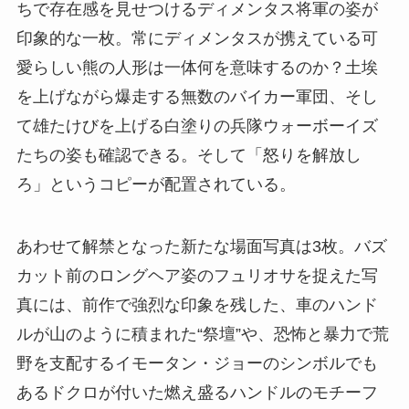
ちで存在感を見せつけるディメンタス将軍の姿が
印象的な一枚。常にディメンタスが携えている可
愛らしい熊の人形は一体何を意味するのか？土埃
を上げながら爆走する無数のバイカー軍団、そし
て雄たけびを上げる白塗りの兵隊ウォーボーイズ
たちの姿も確認できる。そして「怒りを解放し
ろ」というコピーが配置されている。
あわせて解禁となった新たな場面写真は3枚。バズ
カット前のロングヘア姿のフュリオサを捉えた写
真には、前作で強烈な印象を残した、車のハンド
ルが山のように積まれた“祭壇”や、恐怖と暴力で荒
野を支配するイモータン・ジョーのシンボルでも
あるドクロが付いた燃え盛るハンドルのモチーフ