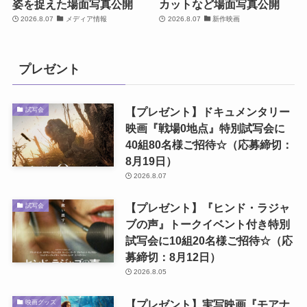
姿を捉えた場面写真公開
カットなど場面写真公開
2026.8.07
メディア情報
2026.8.07
新作映画
プレゼント
【プレゼント】ドキュメンタリー
試写会
映画『戦場0地点』特別試写会に
40組80名様ご招待☆（応募締切：
8月19日）
2026.8.07
【プレゼント】『ヒンド・ラジャ
試写会
ブの声』トークイベント付き特別
試写会に10組20名様ご招待☆（応
募締切：8月12日）
2026.8.05
【プレゼント】実写映画『モアナ
映画グッズ