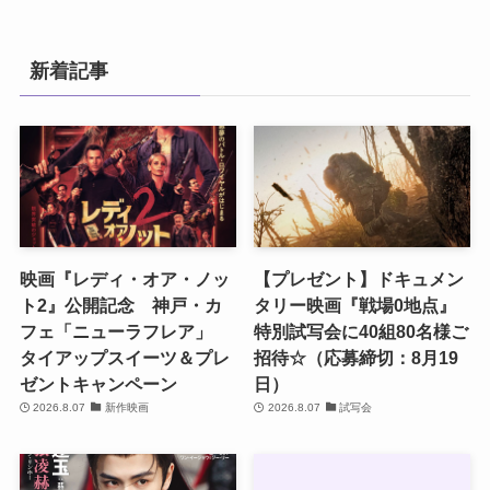
新着記事
映画『レディ・オア・ノッ
【プレゼント】ドキュメン
ト2』公開記念 神戸・カ
タリー映画『戦場0地点』
フェ「ニューラフレア」
特別試写会に40組80名様ご
タイアップスイーツ＆プレ
招待☆（応募締切：8月19
ゼントキャンペーン
日）
2026.8.07
新作映画
2026.8.07
試写会