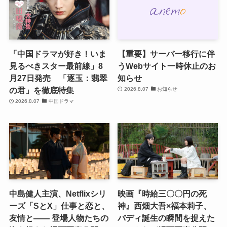
「中国ドラマが好き！いま
【重要】サーバー移行に伴
見るべきスター最前線」8
うWebサイト一時休止のお
月27日発売 「逐玉：翡翠
知らせ
の君」を徹底特集
2026.8.07
お知らせ
2026.8.07
中国ドラマ
中島健人主演、Netflixシリ
映画『時給三〇〇円の死
ーズ「SとX」仕事と恋と、
神』西畑大吾×福本莉子、
友情と―― 登場人物たちの
バディ誕生の瞬間を捉えた