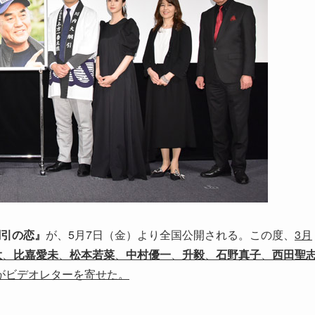
綱引の恋』
が、5月7日（金）より全国公開される。この度、
3月
大
、
比嘉愛未
、
松本若菜
、
中村優一
、
升毅
、
石野真子
、
西田聖
がビデオレターを寄せた。