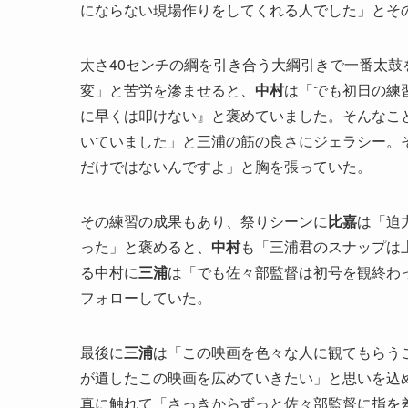
にならない現場作りをしてくれる人でした」とそ
太さ40センチの綱を引き合う大綱引きで一番太鼓
変」と苦労を滲ませると、
中村
は「でも初日の練
に早くは叩けない』と褒めていました。そんなこ
いていました」と三浦の筋の良さにジェラシー。
だけではないんですよ」と胸を張っていた。
その練習の成果もあり、祭りシーンに
比嘉
は「迫
った」と褒めると、
中村
も「三浦君のスナップは
る中村に
三浦
は「でも佐々部監督は初号を観終わ
フォローしていた。
最後に
三浦
は「この映画を色々な人に観てもらう
が遺したこの映画を広めていきたい」と思いを込
真に触れて「さっきからずっと佐々部監督に指を