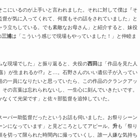
そこにいるのが上手いと言われました。それに対して僕は『そ
監督が気に入ってくれて、何度もその話をされていました」と
ャラ立ちしている。でも素敵なお母さん」と紹介すると、妹役
の
三浦
は「こういう感じで現場もやっていました！」と仲睦ま
ムな現場でした」と振り返ると、夫役の
西田
は「作品を見た人
嘉）が生まれるか!?』と…。石野さんのいい遺伝子が入ってい
組の一員になりたいと思っていたら、この作品のクランクアッ
。その言葉は忘れられないし、一生心に刻んでいきたいです。
かなくて光栄です」と佐々部監督を追悼していた。
スーパー助監督だったというお話も伺いました。お祭りシーン
ーンになっています」と見どころとしてアピール。
升
も「祭り
頭を切って限られた時間内に撮っていくし、誰一人嫌な気持ち