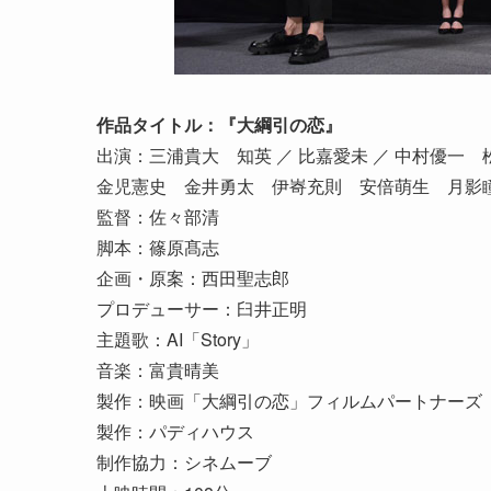
作品タイトル：『大綱引の恋』
出演：三浦貴大 知英 ／ 比嘉愛未 ／ 中村優
金児憲史 金井勇太 伊㟢充則 安倍萌生 月影瞳
監督：佐々部清
脚本：篠原髙志
企画・原案：西田聖志郎
プロデューサー：臼井正明
主題歌：AI「Story」
音楽：富貴晴美
製作：映画「大綱引の恋」フィルムパートナーズ
製作：パディハウス
制作協力：シネムーブ