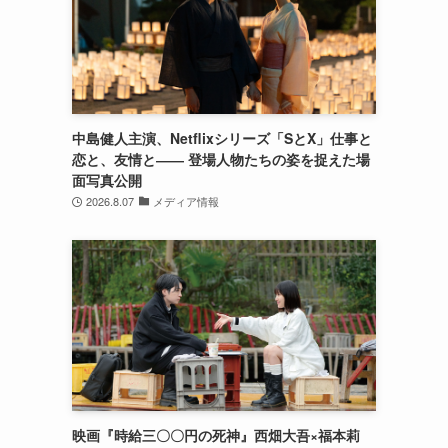
中島健人主演、Netflixシリーズ「SとX」仕事と
恋と、友情と―― 登場人物たちの姿を捉えた場
面写真公開
2026.8.07
メディア情報
映画『時給三〇〇円の死神』西畑大吾×福本莉