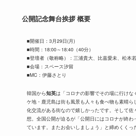
公開記念舞台挨拶 概要
■開催日：3月29日(月)
■時間：18:00～18:40（40分）
■登壇者（敬称略）：三浦貴大、比嘉愛未、松本
■会場：スペース汐留
■MC：伊藤さとり
韓国から
知英
は「コロナの影響でその場に行けな
ケ地・鹿児島は街も風景も人々も食べ物も素晴ら
化交流がある街なので嬉しかったです。そして佐
想。全国公開が迫るが「公開日にはコロナが終わ
ています。またお会いしましょう」と締めくくっ