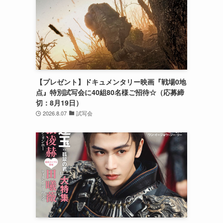
【プレゼント】ドキュメンタリー映画『戦場0地
点』特別試写会に40組80名様ご招待☆（応募締
切：8月19日）
2026.8.07
試写会