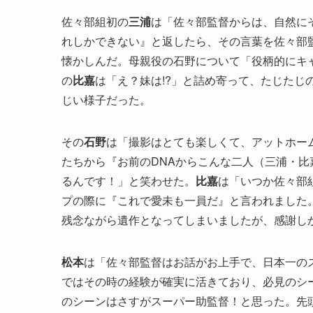
佐々部組初の
三浦
は「佐々部監督からは、自然に
れしかできない』と返したら、その言葉を佐々部
懐かしんだ。母親役の石野について「役柄的にキ
の
比嘉
は「え？妹は!?」と詰め寄って、たじたじ
じい様子だった。
その
石野
は「撮影はとても楽しくて、アットホー
たちから『お前のDNAからこんな二人（三浦・比
るんです！」と笑わせた。
比嘉
は「いつか佐々部
プの際に『これで愛未も一員だ』と言われました
残念ながら遺作となってしまいましたが、感謝し
松本
は「佐々部監督はお話がお上手で、日本一の
ではその時の経験が確実に活きており、必見のシ
のシーンはさすがスーパー助監督！と思った。先