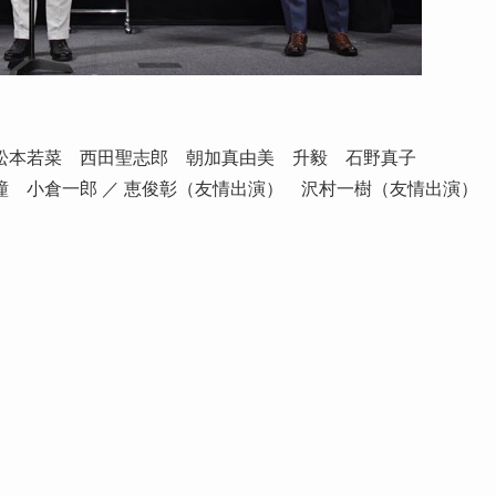
一 松本若菜 西田聖志郎 朝加真由美 升毅 石野真子
 小倉一郎 ／ 恵俊彰（友情出演） 沢村一樹（友情出演）