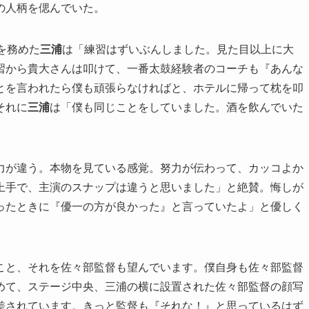
の人柄を偲んでいた。
を務めた
三浦
は「練習はずいぶんしました。見た目以上に大
習から貴大さんは叩けて、一番太鼓経験者のコーチも『あんな
とを言われたら僕も頑張らなければと、ホテルに帰って枕を叩
それに
三浦
は「僕も同じことをしていました。酒を飲んでいた
力が違う。本物を見ている感覚。努力が伝わって、カッコよか
上手で、主演のスナップは違うと思いました」と絶賛。悔しが
ったときに『優一の方が良かった』と言っていたよ」と優しく
こと、それを佐々部監督も望んでいます。僕自身も佐々部監督
めて、ステージ中央、三浦の横に設置された佐々部監督の顔写
差されています。きっと監督も『それな！』と思っているはず