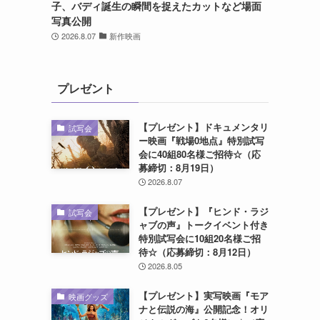
子、バディ誕生の瞬間を捉えたカットなど場面
写真公開
2026.8.07
新作映画
プレゼント
【プレゼント】ドキュメンタリ
試写会
ー映画『戦場0地点』特別試写
会に40組80名様ご招待☆（応
募締切：8月19日）
2026.8.07
【プレゼント】『ヒンド・ラジ
試写会
ャブの声』トークイベント付き
特別試写会に10組20名様ご招
待☆（応募締切：8月12日）
2026.8.05
【プレゼント】実写映画『モア
映画グッズ
ナと伝説の海』公開記念！オリ