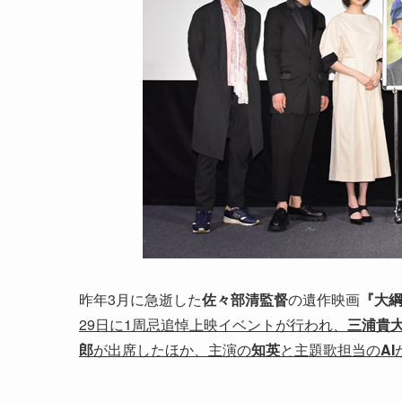
昨年3月に急逝した
佐々部清監督
の遺作映画
『大
29日に1周忌追悼上映イベントが行われ、
三浦貴
郎
が出席したほか、主演の
知英
と主題歌担当の
AI