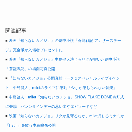
関連記事
■
映画『知らないカノジョ』の劇中小説「蒼龍戦記 アナザーステー
ジ」完全版が入場者プレゼントに
■
映画『知らないカノジョ』中島健人演じるリクが書いた劇中小説
「蒼龍戦記」の場面写真公開
■
『知らないカノジョ』公開直前トーク＆スペシャルライブイベン
ト 中島健人、miletのライブに感動「今しか感じられない音楽」
■
中島健人、milet『知らないカノジョ』SNOW FLAKE DOME点灯式
に登場 バレンタインデーの思い出やエピソードなど
■
映画『知らないカノジョ』リクが見守るなか、milet演じるミナミが
「I still」を歌う本編映像公開