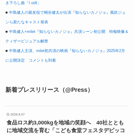
き下ろし曲「I still」
■
中島健人の親友役で桐谷健太が出演『知らないカノジョ』風吹ジュ
ンら新たなキャスト発表
■
中島健人×milet『知らないカノジョ』共演シーン初公開 特報映像＆
ティザービジュアル解禁
■
中島健人主演、milet初共演の映画『知らないカノジョ』2025年2月
に公開決定 コメントも到着
新着プレスリリース（@Press）
2026.8.07
食品ロス約3,000kgを地域の笑顔へ 40社ととも
に地域交流を育む「こども食堂フェスタデピッコ