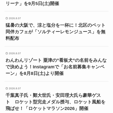
リーナ」を9月5日(土)開催
2026.8.07
猛暑の大阪で、涼と塩分を一杯に！北区のペット
同伴カフェが「ソルティーレモンジュース」を無
料配布
2026.8.07
わんわんリゾート 粟津の”看板犬”の名前をみんな
で決めよう！Instagramで「お名前募集キャンペ
ーン」を8月8日(土)より開催
2026.8.07
千葉真子氏・鄭大世氏・安田理大氏ら豪華ゲス
ト ロケット型完走メダル授与、ロケット風船を
飛ばせ！「ロケットマラソン2026」開催