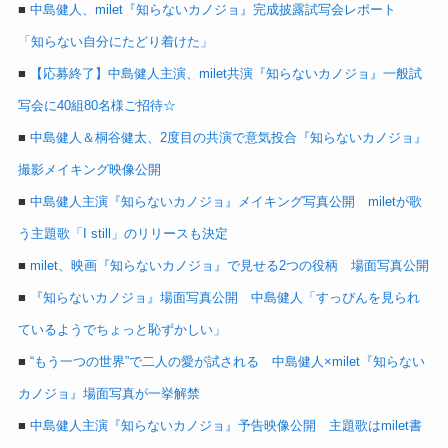
■
中島健人、milet『知らないカノジョ』完成披露試写会レポート
「知らない自分にたどり着けた」
■
【応募終了】中島健人主演、milet共演『知らないカノジョ』一般試
写会に40組80名様ご招待☆
■
中島健人＆桐谷健太、2度目の共演で意気投合『知らないカノジョ』
撮影メイキング映像公開
■
中島健人主演『知らないカノジョ』メイキング写真公開 miletが歌
う主題歌「I still」のリリースも決定
■
milet、映画『知らないカノジョ』で見せる2つの役柄 場面写真公開
■
『知らないカノジョ』場面写真公開 中島健人「すっぴんを見られ
ているようでちょっと恥ずかしい」
■
“もう一つの世界”で二人の愛が試される 中島健人×milet『知らない
カノジョ』場面写真が一挙解禁
■
中島健人主演『知らないカノジョ』予告映像公開 主題歌はmilet書