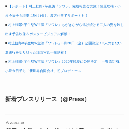
■
【レポート】村上虹郎×芋生悠『ソワレ』完成報告会実施！豊原功補・小
泉今日子も現場に駆け付け、裏方仕事でサポートも！
■
村上虹郎×芋生悠W主演『ソワレ』もがきながら逃げ続ける二人の姿を映し
出す予告映像＆ポスタービジュアル解禁！
■
村上虹郎×芋生悠W主演『ソワレ』8月28日（金）公開決定！2人の切ない
逃避行を切り取った場面写真一挙到着！
■
村上虹郎×芋生悠W主演『ソワレ』2020年晩夏に公開決定！ ―豊原功補、
小泉今日子ら「新世界合同会社」初プロデュース
新着プレスリリース（@Press）
2026.8.10