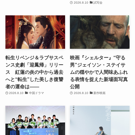
2026.8.10
試写会
転生リベンジ＆ラブサスペ
映画『シェルター』“守る
ンス史劇「迎鳳帰」リリー
男”ジェイソン・ステイサ
ス 紅蓮の炎の中から過去
ムの穏やかで人間味あふれ
へと“転生”した美しき復讐
る表情を捉えた新場面写真
者の運命は――
公開
2026.8.10
中国ドラマ
2026.8.10
新作映画