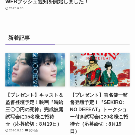
WEBプッシュ通知を開始しました！
2025.6.30
新着記事
【プレゼント】キャスト＆
【プレゼント】沓名健一監
監督登壇予定！映画『時給
督登壇予定！『SEKIRO:
三〇〇円の死神』完成披露
NO DEFEAT』トークショ
試写会に15名様ご招待
ー付き試写会に20名様ご招
☆（応募締切：8月19日）
待☆（応募締切：8月19
日）
2026.8.10
試写会