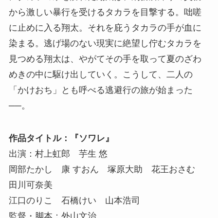
から激しい暴行を受けるタカラを目撃する。咄嗟
に止めに入る翔太。それを庇うタカラの手が血に
染まる。逃げ場のない現実に絶望し佇むタカラを
見つめる翔太は、やがてその手を取って夏のざわ
めきの中に駆け出していく。こうして、二人の
「かけおち」とも呼べる逃避行の旅が始まった
──。
作品タイトル：『ソワレ』
出演：村上虹郎 芋生 悠
岡部たかし 康 すおん 塚原大助 花王おさむ
田川可奈美
江口のりこ 石橋けい 山本浩司
監督・脚本：外山文治