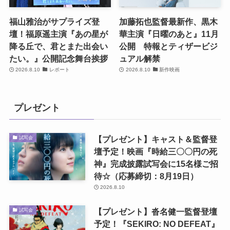
福山雅治がサプライズ登
加藤拓也監督最新作、黒木
壇！福原遥主演『あの星が
華主演『日曜のあと』11月
降る丘で、君とまた出会い
公開 特報とティザービジ
たい。』公開記念舞台挨拶
ュアル解禁
2026.8.10
レポート
2026.8.10
新作映画
プレゼント
【プレゼント】キャスト＆監督登
試写会
壇予定！映画『時給三〇〇円の死
神』完成披露試写会に15名様ご招
待☆（応募締切：8月19日）
2026.8.10
【プレゼント】沓名健一監督登壇
試写会
予定！『SEKIRO: NO DEFEAT』