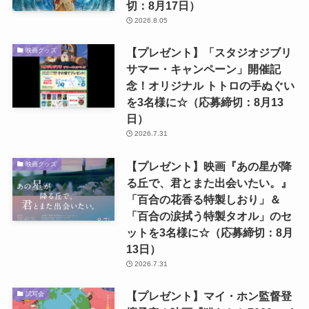
切：8月17日）
2026.8.05
【プレゼント】「スタジオジブリ
映画グッズ
サマー・キャンペーン」開催記
念！オリジナル トトロの手ぬぐい
を3名様に☆（応募締切：8月13
日）
2026.7.31
【プレゼント】映画『あの星が降
映画グッズ
る丘で、君とまた出会いたい。』
「百合の花香る特製しおり」＆
「百合の涙拭う特製タオル」のセ
ットを3名様に☆（応募締切：8月
13日）
2026.7.31
【プレゼント】マイ・ホン監督登
試写会