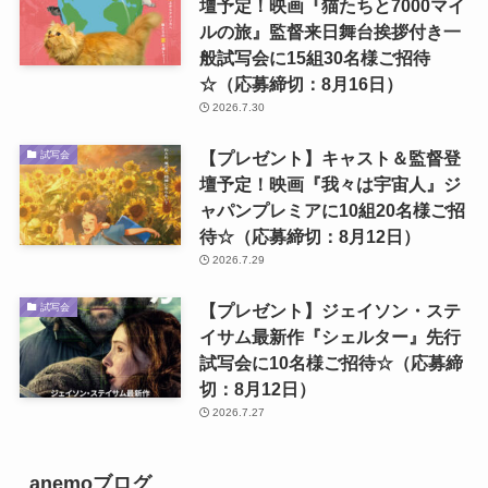
壇予定！映画『猫たちと7000マイ
ルの旅』監督来日舞台挨拶付き一
般試写会に15組30名様ご招待
☆（応募締切：8月16日）
2026.7.30
【プレゼント】キャスト＆監督登
試写会
壇予定！映画『我々は宇宙人』ジ
ャパンプレミアに10組20名様ご招
待☆（応募締切：8月12日）
2026.7.29
【プレゼント】ジェイソン・ステ
試写会
イサム最新作『シェルター』先行
試写会に10名様ご招待☆（応募締
切：8月12日）
2026.7.27
anemoブログ