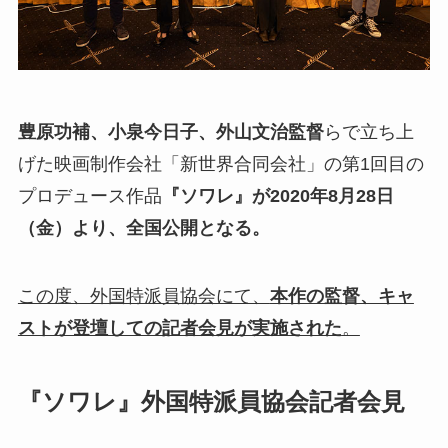
豊原功補、小泉今日子、外山文治監督
らで立ち上
げた映画制作会社「新世界合同会社」の第1回目の
プロデュース作品
『ソワレ』が2020年8月28日
（金）より、全国公開となる。
この度、外国特派員協会にて、
本作の監督、キャ
ストが登壇しての記者会見が実施された
。
『ソワレ』外国特派員協会記者会見