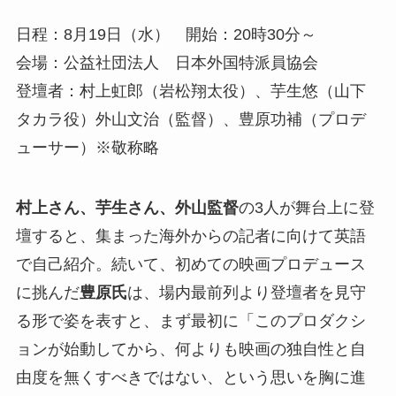
日程：8月19日（水） 開始：20時30分～
会場：公益社団法人 日本外国特派員協会
登壇者：村上虹郎（岩松翔太役）、芋生悠（山下
タカラ役）外山文治（監督）、豊原功補（プロデ
ューサー）※敬称略
村上さん、芋生さん、外山監督
の3人が舞台上に登
壇すると、集まった海外からの記者に向けて英語
で自己紹介。続いて、初めての映画プロデュース
に挑んだ
豊原氏
は、場内最前列より登壇者を見守
る形で姿を表すと、まず最初に「このプロダクシ
ョンが始動してから、何よりも映画の独自性と自
由度を無くすべきではない、という思いを胸に進