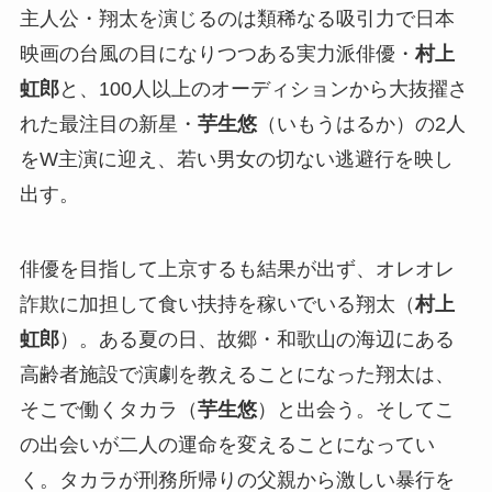
主人公・翔太を演じるのは類稀なる吸引力で日本
映画の台風の目になりつつある実力派俳優・
村上
虹郎
と、100人以上のオーディションから大抜擢さ
れた最注目の新星・
芋生悠
（いもうはるか）の2人
をW主演に迎え、若い男女の切ない逃避行を映し
出す。
俳優を目指して上京するも結果が出ず、オレオレ
詐欺に加担して食い扶持を稼いでいる翔太（
村上
虹郎
）。ある夏の日、故郷・和歌山の海辺にある
高齢者施設で演劇を教えることになった翔太は、
そこで働くタカラ（
芋生悠
）と出会う。そしてこ
の出会いが二人の運命を変えることになってい
く。タカラが刑務所帰りの父親から激しい暴行を