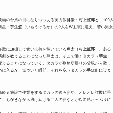
映画の台風の目になりつつある実力派俳優・
村上虹郎
と、100
新星・
芋生悠
（いもうはるか）の2人をW主演に迎え、若い男女
詐欺に加担して食い扶持を稼いでいる翔太（
村上虹郎
）。ある
演劇を教えることになった翔太は、そこで働くタカラ（
芋生
変えることになっていく。タカラが刑務所帰りの父親から激し
めに入るが、気づいた瞬間、それを庇うタカラの手は血に染ま
高齢者施設で作業をするタカラの後ろ姿や、オレオレ詐欺に手
て、もがきながら逃げ続ける二人の姿などが疾走感たっぷりに