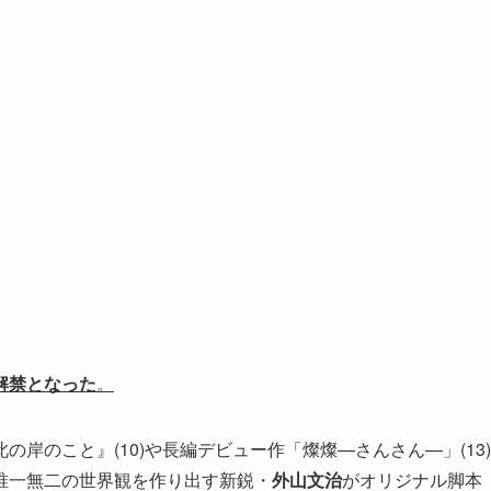
解禁となった
。
岸のこと』(10)や長編デビュー作「燦燦―さんさん―」(13)
唯一無二の世界観を作り出す新鋭・
外山文治
がオリジナル脚本