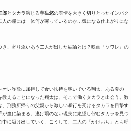
虹郎
とタカラ演じる
芋生悠
の表情を大きく切りとったインパク
二人の瞳には一体何が写っているのか…気になる仕上がりにな
つき、寄り添いあう二人が出した結論とは？映画『ソワレ』の
レオレ詐欺に加担して食い扶持を稼いでいる翔太。ある夏の
を教えることになった翔太は、そこで働くタカラと出会う。数
は、刑務所帰りの父親から激しい暴行を受けるタカラを目撃す
手が血に染まる。逃げ場のない現実に絶望し佇むタカラを見つ
の中に駆け出していく。こうして、二人の「かけおち」とも呼