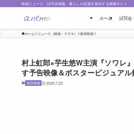
映画ニュース、試写会情報、暮らしの話題を発信する情報サイト
ホーム
試写会
ホーム
ニュース（映画・ドラマ）
新作映画
村上虹郎×芋生悠W主演『ソワレ
す予告映像＆ポスタービジュアル
新作映画
2020.7.22