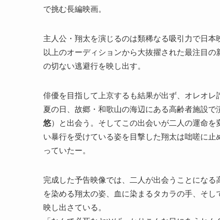
で挑む長編映画。
主人公・翔太を演じるのは類稀なる吸引力で日本
以上のオーディションから大抜擢された最注目の
の切ない逃避行を映し出す。
俳優を目指して上京するも結果が出ず、オレオレ
夏の日、故郷・和歌山の海辺にある高齢者施設で
悠
）と出会う。そしてこの出会いが二人の運命を
い暴行を受けている姿を目撃した翔太は咄嗟に止
っていたー。
完成した予告映像では、二人が出会うことになる
を染める翔太の姿、血に染まるタカラの手、そし
映し出さている。