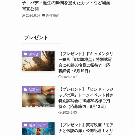
子、バディ誕生の瞬間を捉えたカットなど場面
写真公開
2026.8.07
新作映画
プレゼント
【プレゼント】ドキュメンタリ
試写会
ー映画『戦場0地点』特別試写
会に40組80名様ご招待☆（応
募締切：8月19日）
2026.8.07
【プレゼント】『ヒンド・ラジ
試写会
ャブの声』トークイベント付き
特別試写会に10組20名様ご招
待☆（応募締切：8月12日）
2026.8.05
【プレゼント】実写映画『モア
映画グッズ
ナと伝説の海』公開記念！オリ