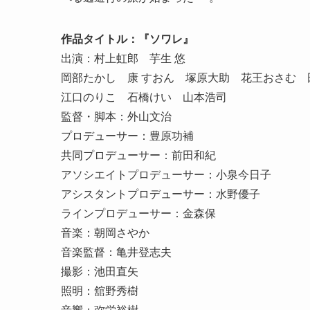
作品タイトル：『ソワレ』
出演：村上虹郎 芋生 悠
岡部たかし 康 すおん 塚原大助 花王おさむ 
江口のりこ 石橋けい 山本浩司
監督・脚本：外山文治
プロデューサー：豊原功補
共同プロデューサー：前田和紀
アソシエイトプロデューサー：小泉今日子
アシスタントプロデューサー：水野優子
ラインプロデューサー：金森保
音楽：朝岡さやか
音楽監督：亀井登志夫
撮影：池田直矢
照明：舘野秀樹
音響：弥栄裕樹