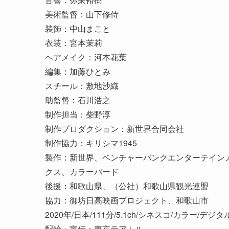
美術監督：山下修侍
装飾：中山まこと
衣装：宮本茉莉
ヘアメイク：河本花葉
編集：加藤ひとみ
スチール：敷地沙織
助監督：石川浩之
制作担当：柴野淳
制作プロダクション：新世界合同会社
制作協力：キリシマ1945
製作：新世界、ベンチャーバンクエンターテイン
クス、カラーバード
後援：和歌山県、（公社）和歌山県観光連盟
協力：御坊日高映画プロジェクト、和歌山市
2020年/日本/111分/5.1ch/シネスコ/カラー/デジタル
配給・宣伝：東京テアトル