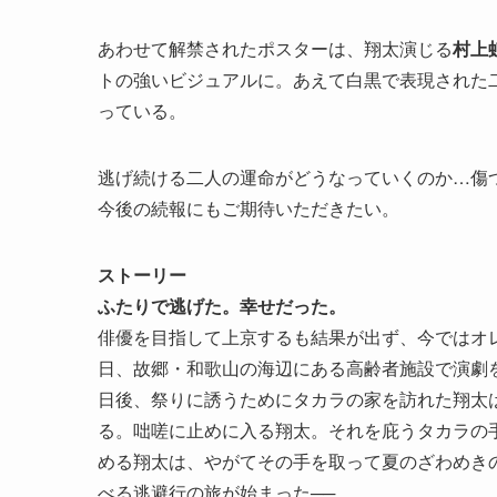
あわせて解禁されたポスターは、翔太演じる
村上
トの強いビジュアルに。あえて白黒で表現された
っている。
逃げ続ける二人の運命がどうなっていくのか…傷
今後の続報にもご期待いただきたい。
ストーリー
ふたりで逃げた。幸せだった。
俳優を目指して上京するも結果が出ず、今ではオ
日、故郷・和歌山の海辺にある高齢者施設で演劇
日後、祭りに誘うためにタカラの家を訪れた翔太
る。咄嗟に止めに入る翔太。それを庇うタカラの
める翔太は、やがてその手を取って夏のざわめき
べる逃避行の旅が始まった──。