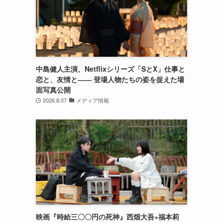
中島健人主演、Netflixシリーズ「SとX」仕事と
恋と、友情と―― 登場人物たちの姿を捉えた場
面写真公開
2026.8.07
メディア情報
映画『時給三〇〇円の死神』西畑大吾×福本莉