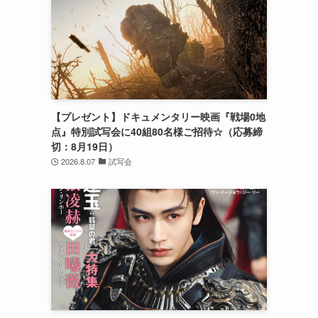
【プレゼント】ドキュメンタリー映画『戦場0地
点』特別試写会に40組80名様ご招待☆（応募締
切：8月19日）
2026.8.07
試写会