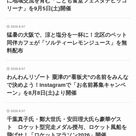
に地域交流を育む「こども食堂フェスタデピッコ
リーナ」を9月5日(土)開催
2026.8.07
猛暑の大阪で、涼と塩分を一杯に！北区のペット
同伴カフェが「ソルティーレモンジュース」を無
料配布
2026.8.07
わんわんリゾート 粟津の”看板犬”の名前をみんな
で決めよう！Instagramで「お名前募集キャンペ
ーン」を8月8日(土)より開催
2026.8.07
千葉真子氏・鄭大世氏・安田理大氏ら豪華ゲス
ト ロケット型完走メダル授与、ロケット風船を
飛ばせ！「ロケットマラソン2026」開催