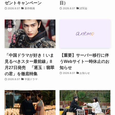
ゼントキャンペーン
日）
2026.8.07
新作映画
2026.8.07
試写会
「中国ドラマが好き！いま
【重要】サーバー移行に伴
見るべきスター最前線」8
うWebサイト一時休止のお
月27日発売 「逐玉：翡翠
知らせ
の君」を徹底特集
2026.8.07
お知らせ
2026.8.07
中国ドラマ