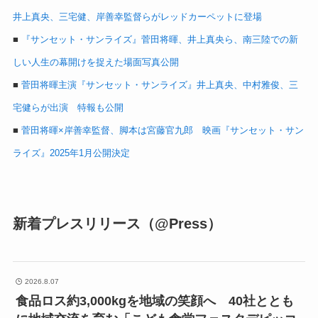
井上真央、三宅健、岸善幸監督らがレッドカーペットに登場
■
『サンセット・サンライズ』菅田将暉、井上真央ら、南三陸での新
しい人生の幕開けを捉えた場面写真公開
■
菅田将暉主演『サンセット・サンライズ』井上真央、中村雅俊、三
宅健らが出演 特報も公開
■
菅田将暉×岸善幸監督、脚本は宮藤官九郎 映画『サンセット・サン
ライズ』2025年1月公開決定
新着プレスリリース（@Press）
2026.8.07
食品ロス約3,000kgを地域の笑顔へ 40社ととも