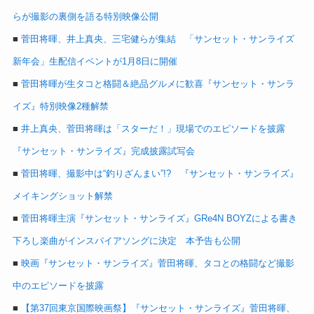
らが撮影の裏側を語る特別映像公開
■
菅田将暉、井上真央、三宅健らが集結 「サンセット・サンライズ
新年会」生配信イベントが1月8日に開催
■
菅田将暉が生タコと格闘＆絶品グルメに歓喜『サンセット・サンラ
イズ』特別映像2種解禁
■
井上真央、菅田将暉は「スターだ！」現場でのエピソードを披露
『サンセット・サンライズ』完成披露試写会
■
菅田将暉、撮影中は“釣りざんまい”!? 『サンセット・サンライズ』
メイキングショット解禁
■
菅田将暉主演『サンセット・サンライズ』GRe4N BOYZによる書き
下ろし楽曲がインスパイアソングに決定 本予告も公開
■
映画『サンセット・サンライズ』菅田将暉、タコとの格闘など撮影
中のエピソードを披露
■
【第37回東京国際映画祭】『サンセット・サンライズ』菅田将暉、