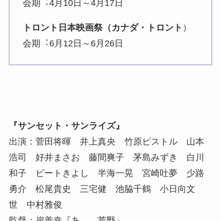
会期︓4⽉10⽇～4月17⽇
トロント⽇本映画祭（カナダ・トロント
）
会期︓6⽉12⽇～6⽉26⽇
『サンセット・サンライズ』
出演：菅田将暉 井上真央 竹原ピストル 山本
浩司 好井まさお 藤間爽子 茅島みずき 白川
和子 ビートきよし 半海一晃 宮崎吐夢 少路
勇介 松尾貴史 三宅健 池脇千鶴 小日向文
世 中村雅俊
監督：岸善幸『あゝ、荒野』