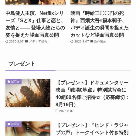
中島健人主演、Netflixシリ
映画『時給三〇〇円の死
ーズ「SとX」仕事と恋と、
神』西畑大吾×福本莉子、
友情と―― 登場人物たちの
バディ誕生の瞬間を捉えた
姿を捉えた場面写真公開
カットなど場面写真公開
2026.8.07
メディア情報
2026.8.07
新作映画
プレゼント
【プレゼント】ドキュメンタリー
試写会
映画『戦場0地点』特別試写会に
40組80名様ご招待☆（応募締切：
8月19日）
2026.8.07
【プレゼント】『ヒンド・ラジャ
試写会
ブの声』トークイベント付き特別