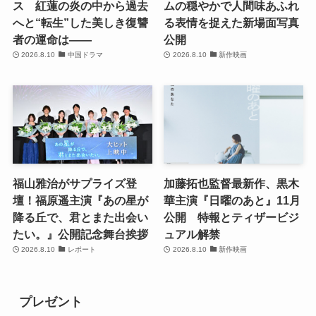
ス 紅蓮の炎の中から過去
ムの穏やかで人間味あふれ
へと“転生”した美しき復讐
る表情を捉えた新場面写真
者の運命は――
公開
2026.8.10
中国ドラマ
2026.8.10
新作映画
福山雅治がサプライズ登
加藤拓也監督最新作、黒木
壇！福原遥主演『あの星が
華主演『日曜のあと』11月
降る丘で、君とまた出会い
公開 特報とティザービジ
たい。』公開記念舞台挨拶
ュアル解禁
2026.8.10
レポート
2026.8.10
新作映画
プレゼント