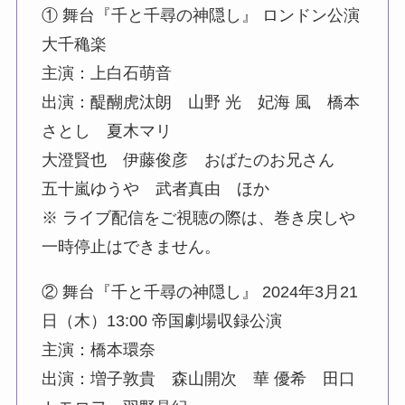
① 舞台『千と千尋の神隠し』 ロンドン公演
大千穐楽
主演：上白石萌音
出演：醍醐虎汰朗 山野 光 妃海 風 橋本
さとし 夏木マリ
大澄賢也 伊藤俊彦 おばたのお兄さん
五十嵐ゆうや 武者真由 ほか
※ ライブ配信をご視聴の際は、巻き戻しや
一時停止はできません。
② 舞台『千と千尋の神隠し』 2024年3月21
日（木）13:00 帝国劇場収録公演
主演：橋本環奈
出演：増子敦貴 森山開次 華 優希 田口