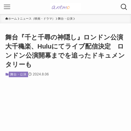
ホーム
ニュース（映画・ドラマ）
舞台・公演
舞台『千と千尋の神隠し』ロンドン公演
大千穐楽、Huluにてライブ配信決定 ロ
ンドン公演開幕までを追ったドキュメン
タリーも
2024.8.06
舞台・公演