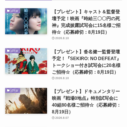
【プレゼント】キャスト＆監督登
試写会
壇予定！映画『時給三〇〇円の死
神』完成披露試写会に15名様ご招
待☆（応募締切：8月19日）
2026.8.10
【プレゼント】沓名健一監督登壇
試写会
予定！『SEKIRO: NO DEFEAT』
トークショー付き試写会に20名様
ご招待☆（応募締切：8月19日）
2026.8.10
【プレゼント】ドキュメンタリー
試写会
映画『戦場0地点』特別試写会に
40組80名様ご招待☆（応募締切：
8月19日）
2026.8.07