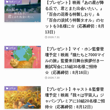
【プレゼント】映画『あの星が降
映画グッズ
る丘で、君とまた出会いたい。』
「百合の花香る特製しおり」＆
「百合の涙拭う特製タオル」のセ
ットを3名様に☆（応募締切：8月
13日）
2026.7.31
【プレゼント】マイ・ホン監督登
試写会
壇予定！映画『猫たちと7000マイ
ルの旅』監督来日舞台挨拶付き一
般試写会に15組30名様ご招待
☆（応募締切：8月16日）
2026.7.30
【プレゼント】キャスト＆監督登
試写会
壇予定！映画『我々は宇宙人』ジ
ャパンプレミアに10組20名様ご招
待☆（応募締切：8月12日）