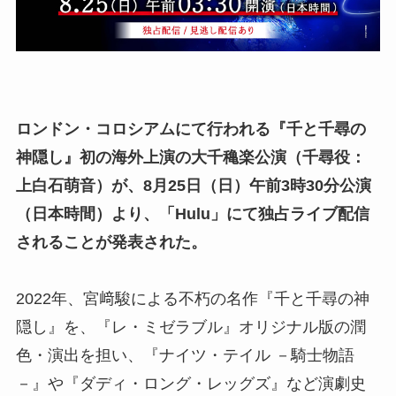
ロンドン・コロシアムにて行われる
『千と千尋の
神隠し』
初の海外上演の大千穐楽公演（千尋役：
上白石萌音）が、8月25日（日）午前3時30分公演
（日本時間）より、「Hulu」にて独占ライブ配信
されることが発表された。
2022年、宮﨑駿による不朽の名作『千と千尋の神
隠し』を、『レ・ミゼラブル』オリジナル版の潤
色・演出を担い、『ナイツ・テイル －騎士物語
－』や『ダディ・ロング・レッグズ』など演劇史