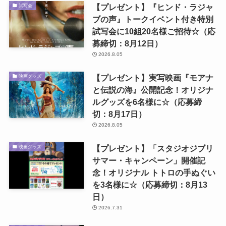
【プレゼント】『ヒンド・ラジャ
試写会
ブの声』トークイベント付き特別
試写会に10組20名様ご招待☆（応
募締切：8月12日）
2026.8.05
【プレゼント】実写映画『モアナ
映画グッズ
と伝説の海』公開記念！オリジナ
ルグッズを6名様に☆（応募締
切：8月17日）
2026.8.05
【プレゼント】「スタジオジブリ
映画グッズ
サマー・キャンペーン」開催記
念！オリジナル トトロの手ぬぐい
を3名様に☆（応募締切：8月13
日）
2026.7.31