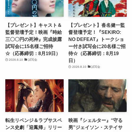
【プレゼント】キャスト＆
【プレゼント】沓名健一監
監督登壇予定！映画『時給
督登壇予定！『SEKIRO:
三〇〇円の死神』完成披露
NO DEFEAT』トークショ
試写会に15名様ご招待
ー付き試写会に20名様ご招
☆（応募締切：8月19日）
待☆（応募締切：8月19
日）
2026.8.10
試写会
2026.8.10
試写会
転生リベンジ＆ラブサスペ
映画『シェルター』“守る
ンス史劇「迎鳳帰」リリー
男”ジェイソン・ステイサ