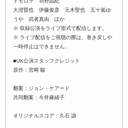
トモロヲ 羽野晶紀
大澄賢也 伊藤俊彦 元木聖也 五十嵐ゆ
うや 武者真由 ほか
※ 収録公演をライブ形式で配信します。
※ ライブ配信をご視聴の際は、巻き戻しや
一時停止はできません。
■UK公演スタッフクレジット
原作：宮﨑 駿
翻案：ジョン・ケアード
共同翻案：今井麻緒子
オリジナルスコア：久石 譲