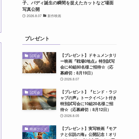
子、バディ誕生の瞬間を捉えたカットなど場面
写真公開
2026.8.07
新作映画
プレゼント
【プレゼント】ドキュメンタリ
試写会
ー映画『戦場0地点』特別試写
会に40組80名様ご招待☆（応
募締切：8月19日）
2026.8.07
【プレゼント】『ヒンド・ラジ
試写会
ャブの声』トークイベント付き
特別試写会に10組20名様ご招
待☆（応募締切：8月12日）
2026.8.05
【プレゼント】実写映画『モア
映画グッズ
ナと伝説の海』公開記念！オリ