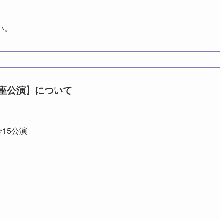
さい。
大阪松竹座公演】について
全15公演