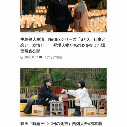
中島健人主演、Netflixシリーズ「SとX」仕事と
恋と、友情と―― 登場人物たちの姿を捉えた場
面写真公開
2026.8.07
メディア情報
映画『時給三〇〇円の死神』西畑大吾×福本莉