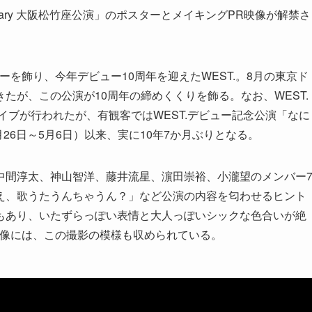
niversary 大阪松竹座公演」のポスターとメイキングPR映像が解禁さ
ューを飾り、今年デビュー10周年を迎えたWEST.。8月の東京ド
たが、この公演が10周年の締めくくりを飾る。なお、WEST.
イブが行われたが、有観客ではWEST.デビュー記念公演「なに
26日～5月6日）以来、実に10年7か月ぶりとなる。
中間淳太、神山智洋、藤井流星、濵田崇裕、小瀧望のメンバー
え、歌うたうんちゃうん？」など公演の内容を匂わせるヒント
もあり、いたずらっぽい表情と大人っぽいシックな色合いが絶
映像には、この撮影の模様も収められている。