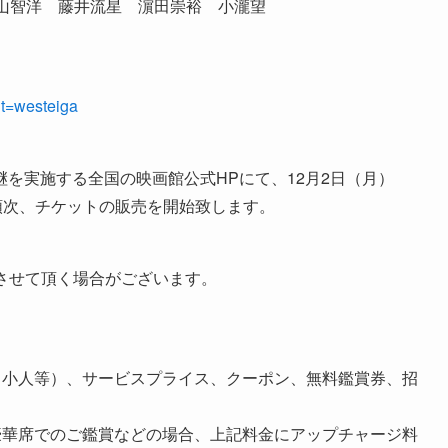
神山智洋 藤井流星 濵田崇裕 小瀧望
?t=westeiga
中継を実施する全国の映画館公式HPにて、12月2日（月）
）以降順次、チケットの販売を開始致します。
させて頂く場合がございます。
・小人等）、サービスプライス、クーポン、無料鑑賞券、招
。
豪華席でのご鑑賞などの場合、上記料金にアップチャージ料