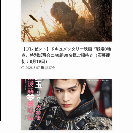
【プレゼント】ドキュメンタリー映画『戦場0地
点』特別試写会に40組80名様ご招待☆（応募締
切：8月19日）
2026.8.07
試写会