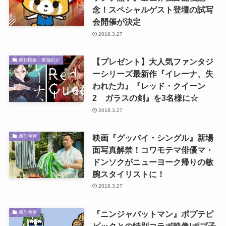
念！スペシャルゲスト登壇の試写
会開催が決定
2018.3.27
【プレゼント】大人気ファンタジ
新刊情報／書籍紹介
ーシリーズ最新作『イレーナ、失
われた力』『レッド・クイーン
2 ガラスの剣』を3名様に☆
2018.3.27
映画『グッバイ・シングル』新場
新作映画
面写真解禁！コワモテマ俳優マ・
ドンソクがニューヨーク帰りの敏
腕スタイリストに！
2018.3.27
『ニンジャバットマン』ポプテピ
新作映画
ピックとの特別コラボ映像!ポプ子