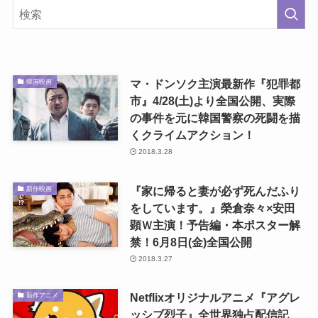
マ・ドンソク主演最新作『犯罪都
韓国映画
市』4/28(土)より全国公開、実際
の事件を元に韓国警察の死闘を描
くクライムアクション！
2018.3.28
『家に帰ると妻が必ず死んだふり
新作映画
をしています。』榮倉奈々×安田
顕Ｗ主演！予告編・本ポスター解
禁！6月8日(金)全国公開
2018.3.27
Netflixオリジナルアニメ『アグレ
新作アニメ
ッシブ烈子』全世界独占配信記