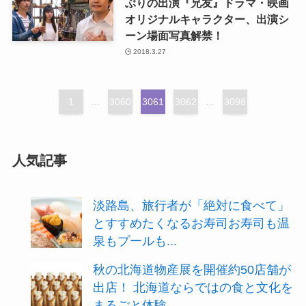
ぶりの出演『兄友』ドラマ・映画
オリジナルキャラクター、出演シ
ーン場面写真解禁！
2018.3.27
1
...
3060
3061
3062
...
3098
人気記事
淡路島、旅行者が「絶対に食べて」
とすすめたくなるお寿司お寿司も温
泉もプールも...
秋の北海道物産展を開催約50店舗が
出店！ 北海道ならではの食と文化を
まるごと体験