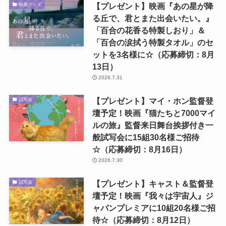
【プレゼント】映画『あの星が降
映画グッズ
る丘で、君とまた出会いたい。』
「百合の花香る特製しおり」＆
「百合の涙拭う特製タオル」のセ
ットを3名様に☆（応募締切：8月
13日）
2026.7.31
【プレゼント】マイ・ホン監督登
試写会
壇予定！映画『猫たちと7000マイ
ルの旅』監督来日舞台挨拶付き一
般試写会に15組30名様ご招待
☆（応募締切：8月16日）
2026.7.30
【プレゼント】キャスト＆監督登
試写会
壇予定！映画『我々は宇宙人』ジ
ャパンプレミアに10組20名様ご招
待☆（応募締切：8月12日）