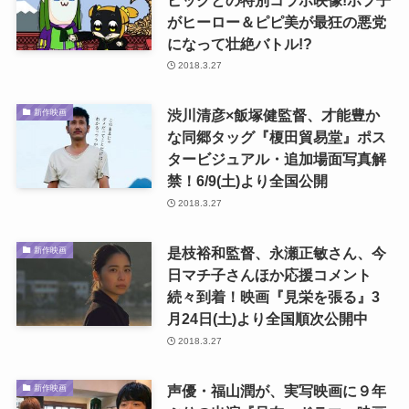
がヒーロー＆ピピ美が最狂の悪党
になって壮絶バトル!?
2018.3.27
渋川清彦×飯塚健監督、才能豊か
新作映画
な同郷タッグ『榎田貿易堂』ポス
タービジュアル・追加場面写真解
禁！6/9(土)より全国公開
2018.3.27
是枝裕和監督、永瀬正敏さん、今
新作映画
日マチ子さんほか応援コメント
続々到着！映画『見栄を張る』3
月24日(土)より全国順次公開中
2018.3.27
声優・福山潤が、実写映画に９年
新作映画