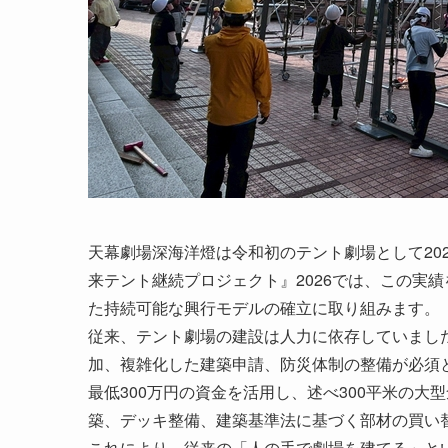
天幕劇場深海洋燈は令和初のテント劇場として20
来テント継続プロジェクト』2026では、この実
た持続可能な興行モデルの確立に取り組みます。
従来、テント劇場の建設は人力に依存していまし
加、複雑化した建築申請、防災体制の整備が必須
最低300万円の資金を活用し、述べ300平米の
築、デッキ整備、建築基準法に基づく部材の買い
これにより、従来の「人の手で劇場を建てる」と