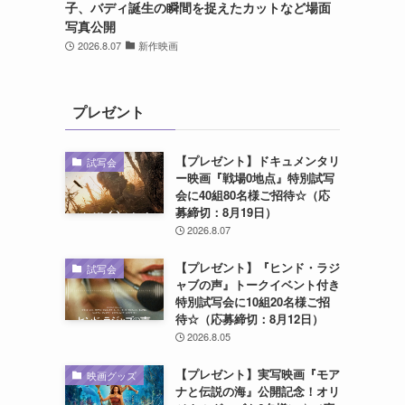
子、バディ誕生の瞬間を捉えたカットなど場面
写真公開
2026.8.07
新作映画
プレゼント
【プレゼント】ドキュメンタリ
試写会
ー映画『戦場0地点』特別試写
会に40組80名様ご招待☆（応
募締切：8月19日）
2026.8.07
【プレゼント】『ヒンド・ラジ
試写会
ャブの声』トークイベント付き
特別試写会に10組20名様ご招
待☆（応募締切：8月12日）
2026.8.05
【プレゼント】実写映画『モア
映画グッズ
ナと伝説の海』公開記念！オリ