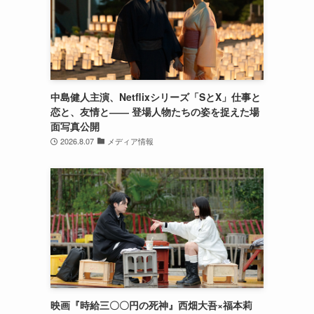
中島健人主演、Netflixシリーズ「SとX」仕事と
恋と、友情と―― 登場人物たちの姿を捉えた場
面写真公開
2026.8.07
メディア情報
映画『時給三〇〇円の死神』西畑大吾×福本莉