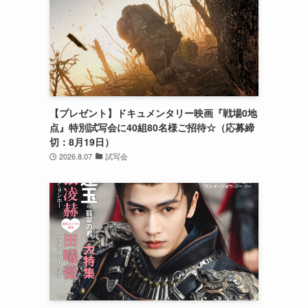
【プレゼント】ドキュメンタリー映画『戦場0地
点』特別試写会に40組80名様ご招待☆（応募締
切：8月19日）
2026.8.07
試写会