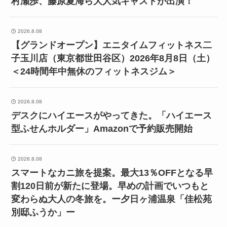
村瀬歩、藤原夏海ら大人気キャストが出演！
2026.8.08
【グランドオープン】エニタイムフィットネス二
子玉川店（東京都世田谷区）2026年8月8日（土）
＜24時間年中無休のフィットネスジム＞
2026.8.08
デスクにハイエースがやってきた。「ハイエース
型ふせんホルダー」Amazonで予約販売開始
2026.8.08
スマートなカニ旅を提案。最大13％OFFとなる早
割120日前が新たに登場。早めの計画でいつもと
変わらぬ大人の冬旅を。ー夕日ヶ浦温泉「佳松苑
別邸ふうか」ー