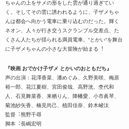
ちゃんの上をサメの形をした雲が通り過ぎてい
く。そしてその雲に誘われるように、子ザメちゃ
んは都会へ向かう電⾞に乗り込むのだった。輝く
ネオン、人々が⾏き交うスクランブル交差点、た
くさん人たちが揺られる満員電⾞。“とかい“を舞台
に子ザメちゃんの小さな大冒険が始まる︕
『映画 おでかけ子ザメ とかいのおともだち』
声の出演：花澤香菜、潘めぐみ、久野美咲、梅原
裕⼀郎、花江夏樹、宮田俊哉、高野洸、杢代和
人、⽯⾒舞菜香、来栖りん、降幡愛、小市眞琴、
菊池紗⽮香、楠⾒尚⼰、植⽥佳奈、鈴⽊崚汰
監督︓熊野千尋
脚本︓⻑嶋宏明