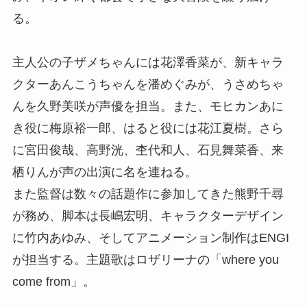
る。
主人公の子ザメちゃんには花澤香菜が、新キャラ
クターあんこうちゃんを潘めぐみが、うさめちゃ
んを久野美咲が声優を担当。また、モヒカンあに
き役に梅原裕一郎、はると役には花江夏樹。さら
に宮田俊哉、高野洸、杢代和人、石見舞菜香、来
栖りんが声の出演に名を連ねる。
また監督は数々の話題作に参加してきた熊野千尋
が務め、脚本は⻑嶋宏明、キャラクターデザイン
に⽵内あゆみ、そしてアニメーション制作はENGI
が担当する。主題歌はロザリーナの「where you
come from」。