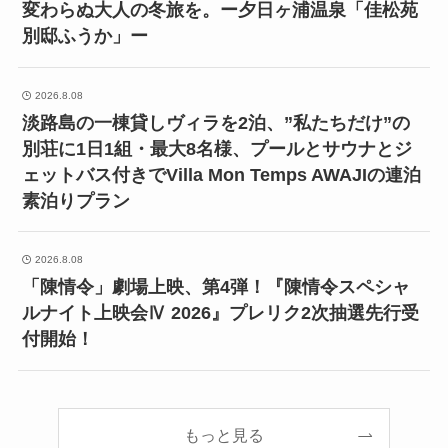
変わらぬ大人の冬旅を。ー夕日ヶ浦温泉「佳松苑
別邸ふうか」ー
2026.8.08
淡路島の一棟貸しヴィラを2泊、”私たちだけ”の
別荘に1日1組・最大8名様、プールとサウナとジ
ェットバス付きでVilla Mon Temps AWAJIの連泊
素泊りプラン
2026.8.08
「陳情令」劇場上映、第4弾！『陳情令スペシャ
ルナイト上映会Ⅳ 2026』プレリク2次抽選先行受
付開始！
もっと見る