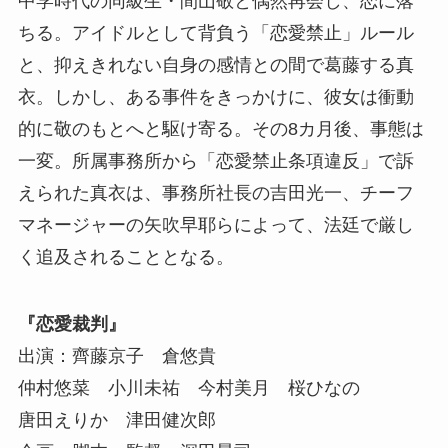
中学時代の同級生・間山敬と偶然再会し、恋に落
ちる。アイドルとして背負う「恋愛禁止」ルール
と、抑えきれない自身の感情との間で葛藤する真
衣。しかし、ある事件をきっかけに、彼女は衝動
的に敬のもとへと駆け寄る。その8カ月後、事態は
一変。所属事務所から「恋愛禁止条項違反」で訴
えられた真衣は、事務所社長の吉田光一、チーフ
マネージャーの矢吹早耶らによって、法廷で厳し
く追及されることとなる。
『恋愛裁判』
出演：齊藤京子 倉悠貴
仲村悠菜 小川未祐 今村美月 桜ひなの
唐田えりか 津田健次郎