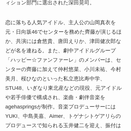
ィション部門に選出された深田晃司。
恋に落ちる人気アイドル、主人公の山岡真衣を
元・日向坂46でセンターを務めた齊藤が演じるほ
か、共演には倉悠貴、唐田えりか、津田健次郎な
どが名を連ねる。また、劇中アイドルグループ
「ハッピー☆ファンファーレ」のメンバーは、セ
ンターの齊藤に加えて仲村悠菜、小川未祐、今村
美月、桜ひなのといった私立恵比寿中学、
STU48、いぎなり東北産などの現役、元アイドル
や若手俳優で構成され、楽曲・劇伴音楽を
agehaspringsが制作。音楽プロデューサーには
YUKI、中島美嘉、Aimer、トゲナシトゲアリらの
プロデュースで知られる玉井健二を迎え、振付は