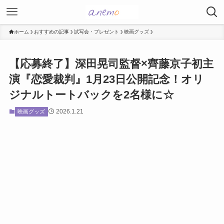
ホーム
おすすめの記事
試写会・プレゼント
映画グッズ
【応募終了】深田晃司監督×齊藤京子初主
演『恋愛裁判』1月23日公開記念！オリ
ジナルトートバックを2名様に☆
2026.1.21
映画グッズ