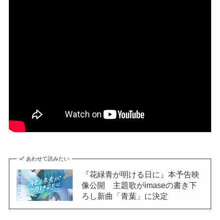
あわせて読みたい
『花緑青が明ける日に』本予告映
像公開 主題歌がimaseの書き下
ろし新曲「青葉」に決定