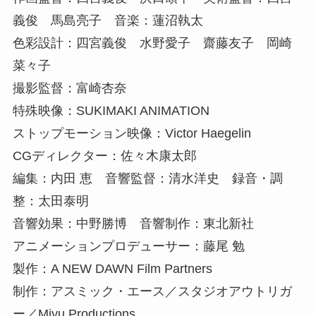
義俊 馬島亮子 音楽：蓮沼執太
色彩設計：四宮義俊 水野愛子 齋藤友子 岡崎
菜々子
撮影監督：富崎杏奈
特殊映像：SUKIMAKI ANIMATION
ストップモーション映像：Victor Haegelin
CGディレクター：佐々木康太郎
編集：内田 恵 音響監督：清水洋史 録音・調
整：太田泰明
音響効果：中野勝博 音響制作：東北新社
アニメーションプロデューサー：藤尾 勉
製作：A NEW DAWN Film Partners
制作：アスミック・エース／スタジオアウトリガ
ー／Miyu Productions