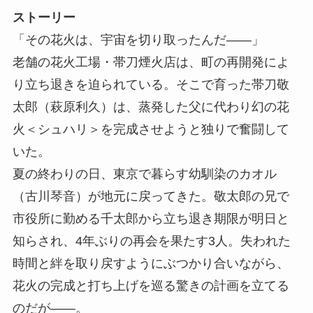
ストーリー
「その花火は、宇宙を切り取ったんだ――」
老舗の花火工場・帯刀煙火店は、町の再開発によ
り立ち退きを迫られている。そこで育った帯刀敬
太郎（萩原利久）は、蒸発した父に代わり幻の花
火＜シュハリ＞を完成させようと独りで奮闘して
いた。
夏の終わりの日、東京で暮らす幼馴染のカオル
（古川琴音）が地元に戻ってきた。敬太郎の兄で
市役所に勤める千太郎から立ち退き期限が明日と
知らされ、4年ぶりの再会を果たす3人。失われた
時間と絆を取り戻すようにぶつかり合いながら、
花火の完成と打ち上げを巡る驚きの計画を立てる
のだが――。