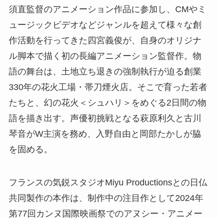
須直監督のアニメーション作品に参加し、CMやミ
ュージックビデオなどジャンルを超えて様々な創
作活動を行ってきた四宮義俊が、自身のオリジナ
ル脚本で描く初の長編アニメーション監督作。物
語の舞台は、土地立ち退きの強制執行が迫る創業
330年の花火工場・帯刀煙火店。そこで育った若者
たちと、幻の花火＜シュハリ＞をめぐる2日間の物
語を描き出す。声優初挑戦となる萩原利久と古川
琴音がW主演を務め、入野自由と岡部たかしが脇
を固める。
フランスの気鋭スタジオMiyu Productionsとの日仏
共同製作の本作は、制作中の注目作として2024年
第77回カンヌ国際映画祭でのアヌシー・アニメー