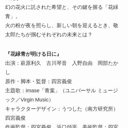
幻の花火に託された希望と、その鍵を握る「花緑
青」。
火の粉が夜を照らし、新しい朝を迎えるとき、敬
太郎たちが掴むそれぞれの未来とは？
『花緑青が明ける日に』
出演：萩原利久 古川琴音 入野自由 岡部たか
し
原作・脚本・監督：四宮義俊
主題歌：imase「青葉」（ユニバーサル ミュージ
ック／Virgin Music）
キャラクターデザイン：うつした（南方研究所）
四宮義俊
作画監督：四宮義俊 浜口頌平 美術監督：四宮