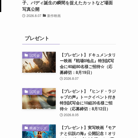
子、バディ誕生の瞬間を捉えたカットなど場面
写真公開
2026.8.07
新作映画
プレゼント
【プレゼント】ドキュメンタリ
試写会
ー映画『戦場0地点』特別試写
会に40組80名様ご招待☆（応
募締切：8月19日）
2026.8.07
【プレゼント】『ヒンド・ラジ
試写会
ャブの声』トークイベント付き
特別試写会に10組20名様ご招
待☆（応募締切：8月12日）
2026.8.05
【プレゼント】実写映画『モア
映画グッズ
ナと伝説の海』公開記念！オリ