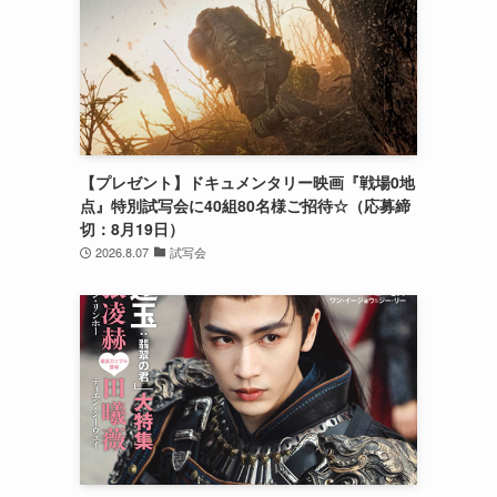
【プレゼント】ドキュメンタリー映画『戦場0地
点』特別試写会に40組80名様ご招待☆（応募締
切：8月19日）
2026.8.07
試写会