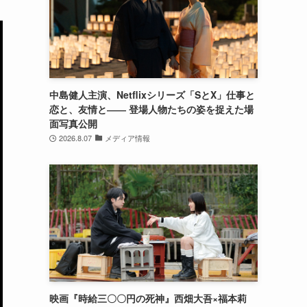
中島健人主演、Netflixシリーズ「SとX」仕事と
恋と、友情と―― 登場人物たちの姿を捉えた場
面写真公開
2026.8.07
メディア情報
映画『時給三〇〇円の死神』西畑大吾×福本莉