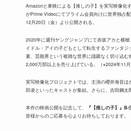
Amazonと東映による【推しの子】を実写映像
がPrime Videoにてプライム会員向けに世界独占配
12月20日（金）より公開される。
2020年に週刊ヤングジャンプにて赤坂アカと横
イドル・アイの子どもとして転生するファンタジ
素、芸能界という複雑な世界に躊躇なく切り込む
2,000万部以上を売り上げている。（※2024年11
実写映像化プロジェクトでは、主演の櫻井海音ほ
田凌といったキャストが集結。さらに、吉田鋼太
本作の映画公開を記念して、
『【推しの子】』B
皆様からのご応募を心よりお待ちしております。