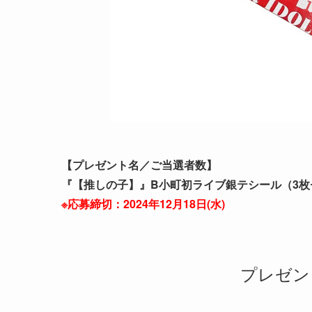
【プレゼント名／ご当選者数】
『【推しの子】』B小町初ライブ銀テシール（3枚
※応募締切：2024年12月
18
日(
水
)
プレゼン