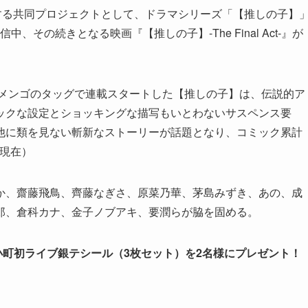
化する共同プロジェクトとして、ドラマシリーズ「【推しの子】
信中、その続きとなる映画『【推しの子】-The Final Act-』が
槍メンゴのタッグで連載スタートした【推しの子】は、伝説的ア
ックな設定とショッキングな描写もいとわないサスペンス要
他に類を見ない斬新なストーリーが話題となり、コミック累計
月現在）
か、齋藤飛鳥、齊藤なぎさ、原菜乃華、茅島みずき、あの、成
郎、倉科カナ、金子ノブアキ、要潤らが脇を固める。
小町初ライブ銀テシール（3枚セット）を2名様にプレゼント！