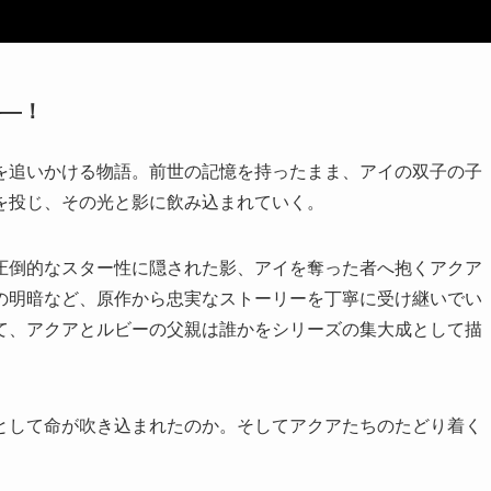
—―！
を追いかける物語。前世の記憶を持ったまま、アイの双子の子
を投じ、その光と影に飲み込まれていく。
圧倒的なスター性に隠された影、アイを奪った者へ抱くアクア
の明暗など、原作から忠実なストーリーを丁寧に受け継いでい
て、アクアとルビーの父親は誰かをシリーズの集大成として描
として命が吹き込まれたのか。そしてアクアたちのたどり着く