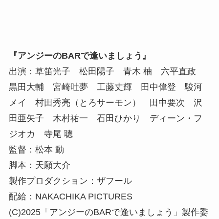
『アンジーのBARで逢いましょう』
出演：草笛光子 松田陽子 青木 柚 六平直政
黒田大輔 宮崎吐夢 工藤丈輝 田中偉登 駿河
メイ 村田秀亮（とろサーモン） 田中要次 沢
田亜矢子 木村祐一 石田ひかり ディーン・フ
ジオカ 寺尾 聰
監督：松本 動
脚本：天願大介
製作プロダクション：ザフール
配給：NAKACHIKA PICTURES
(C)2025「アンジーのBARで逢いましょう」製作委