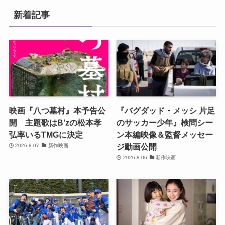
新着記事
映画『八つ墓村』本予告公
『バグダッド・メッシ 片足
開 主題歌はB’zの松本孝
のサッカー少年』検問シー
弘率いるTMGに決定
ン本編映像＆監督メッセー
ジ動画公開
2026.8.07
新作映画
2026.8.06
新作映画