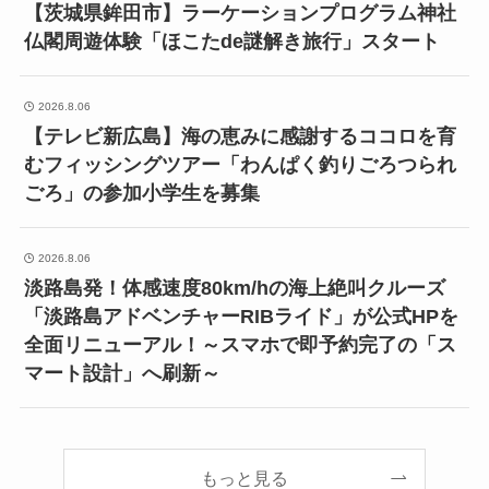
【茨城県鉾田市】ラーケーションプログラム神社
仏閣周遊体験「ほこたde謎解き旅行」スタート
2026.8.06
【テレビ新広島】海の恵みに感謝するココロを育
むフィッシングツアー「わんぱく釣りごろつられ
ごろ」の参加小学生を募集
2026.8.06
淡路島発！体感速度80km/hの海上絶叫クルーズ
「淡路島アドベンチャーRIBライド」が公式HPを
全面リニューアル！～スマホで即予約完了の「ス
マート設計」へ刷新～
もっと見る