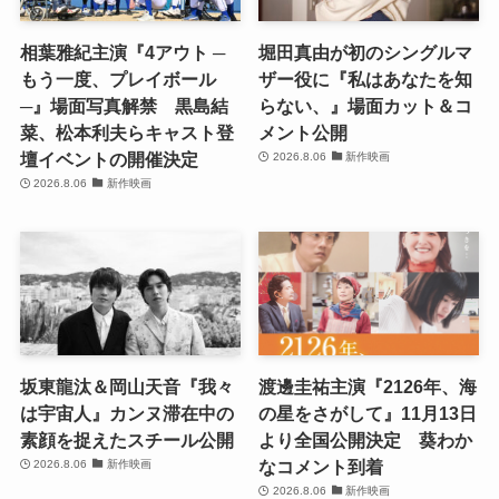
相葉雅紀主演『4アウト ─
堀田真由が初のシングルマ
もう一度、プレイボール
ザー役に『私はあなたを知
─』場面写真解禁 黒島結
らない、』場面カット＆コ
菜、松本利夫らキャスト登
メント公開
壇イベントの開催決定
2026.8.06
新作映画
2026.8.06
新作映画
坂東龍汰＆岡山天音『我々
渡邊圭祐主演『2126年、海
は宇宙人』カンヌ滞在中の
の星をさがして』11月13日
素顔を捉えたスチール公開
より全国公開決定 葵わか
なコメント到着
2026.8.06
新作映画
2026.8.06
新作映画