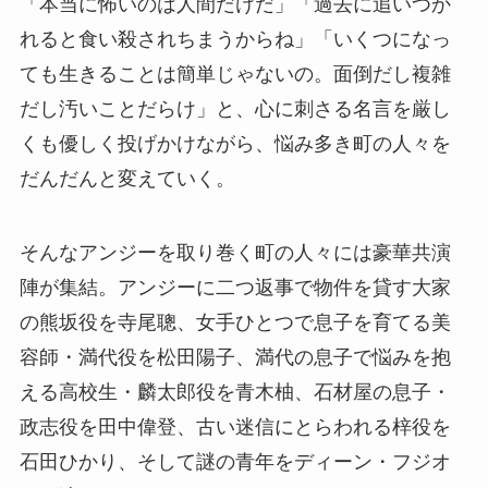
「本当に怖いのは人間だけだ」「過去に追いつか
れると食い殺されちまうからね」「いくつになっ
ても生きることは簡単じゃないの。面倒だし複雑
だし汚いことだらけ」と、心に刺さる名言を厳し
くも優しく投げかけながら、悩み多き町の人々を
だんだんと変えていく。
そんなアンジーを取り巻く町の人々には豪華共演
陣が集結。アンジーに二つ返事で物件を貸す大家
の熊坂役を寺尾聰、女手ひとつで息子を育てる美
容師・満代役を松田陽子、満代の息子で悩みを抱
える高校生・麟太郎役を青木柚、石材屋の息子・
政志役を田中偉登、古い迷信にとらわれる梓役を
石田ひかり、そして謎の青年をディーン・フジオ