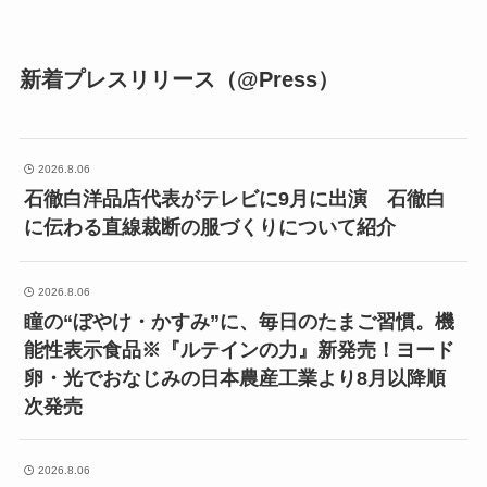
新着プレスリリース（@Press）
2026.8.06
石徹白洋品店代表がテレビに9月に出演 石徹白
に伝わる直線裁断の服づくりについて紹介
2026.8.06
瞳の“ぼやけ・かすみ”に、毎日のたまご習慣。機
能性表示食品※『ルテインの力』新発売！ヨード
卵・光でおなじみの日本農産工業より8月以降順
次発売
2026.8.06