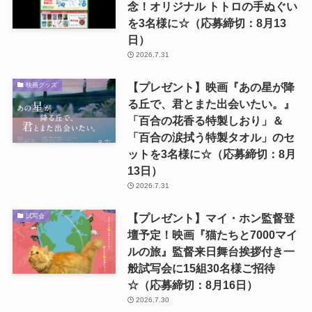
念！オリジナル トトロの手ぬぐい
を3名様に☆（応募締切：8月13
日）
2026.7.31
【プレゼント】映画『あの星が降
映画グッズ
る丘で、君とまた出会いたい。』
「百合の花香る特製しおり」＆
「百合の涙拭う特製タオル」のセ
ットを3名様に☆（応募締切：8月
13日）
2026.7.31
【プレゼント】マイ・ホン監督登
試写会
壇予定！映画『猫たちと7000マイ
ルの旅』監督来日舞台挨拶付き一
般試写会に15組30名様ご招待
☆（応募締切：8月16日）
2026.7.30