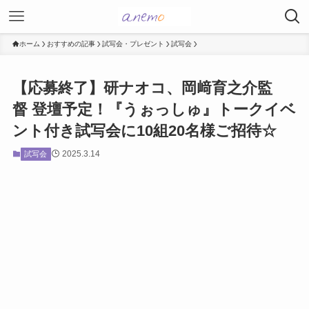
ホーム
おすすめの記事
試写会・プレゼント
試写会
【応募終了】研ナオコ、岡﨑育之介監
督 登壇予定！『うぉっしゅ』トークイベ
ント付き試写会に10組20名様ご招待☆
2025.3.14
試写会