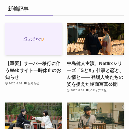
新着記事
【重要】サーバー移行に伴
中島健人主演、Netflixシリ
うWebサイト一時休止のお
ーズ「SとX」仕事と恋と、
知らせ
友情と―― 登場人物たちの
姿を捉えた場面写真公開
2026.8.07
お知らせ
2026.8.07
メディア情報