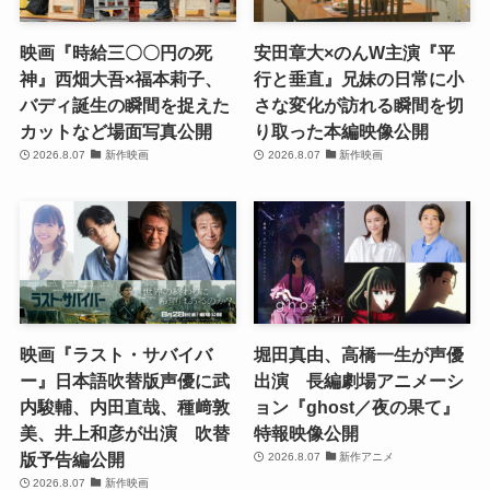
映画『時給三〇〇円の死
安田章大×のんW主演『平
神』西畑大吾×福本莉子、
行と垂直』兄妹の日常に小
バディ誕生の瞬間を捉えた
さな変化が訪れる瞬間を切
カットなど場面写真公開
り取った本編映像公開
2026.8.07
新作映画
2026.8.07
新作映画
映画『ラスト・サバイバ
堀田真由、高橋一生が声優
ー』日本語吹替版声優に武
出演 長編劇場アニメーシ
内駿輔、内田直哉、種﨑敦
ョン『ghost／夜の果て』
美、井上和彦が出演 吹替
特報映像公開
版予告編公開
2026.8.07
新作アニメ
2026.8.07
新作映画