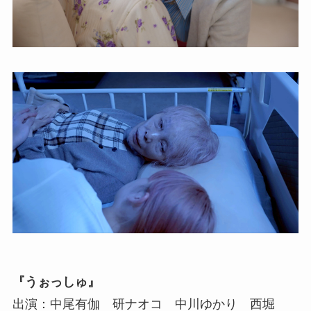
『うぉっしゅ』
出演：中尾有伽 研ナオコ 中川ゆかり 西堀