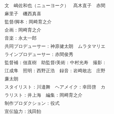
文 嶋佐和也（ニューヨーク） 髙木直子 赤間
麻里子 磯西真喜
監督/脚本：岡﨑育之介
企画：岡﨑育之介
音楽：永太一郎
共同プロデューサー：神原健太朗 ムラタマリエ
ラインプロデューサー：赤間俊秀
監督補：佃直樹 助監督/美術：中村光寿 撮影：
江成隼 照明：西野正浩 録音：岩﨑敢志 庄野
廉太朗
スタイリスト：川邉舞 ヘアメイク：幸田啓 カ
ラリスト：井上海 編集：岡﨑育之介
制作プロダクション：役式
宣伝協力：浅田飴