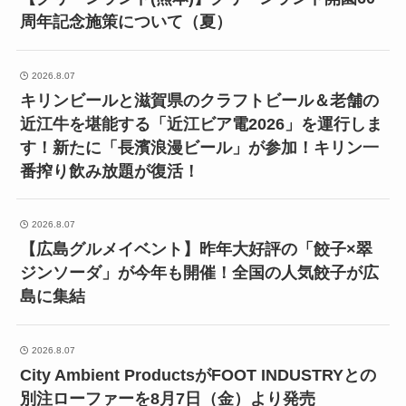
周年記念施策について（夏）
2026.8.07
キリンビールと滋賀県のクラフトビール＆老舗の
近江牛を堪能する「近江ビア電2026」を運行しま
す！新たに「長濱浪漫ビール」が参加！キリン一
番搾り飲み放題が復活！
2026.8.07
【広島グルメイベント】昨年大好評の「餃子×翠
ジンソーダ」が今年も開催！全国の人気餃子が広
島に集結
2026.8.07
City Ambient ProductsがFOOT INDUSTRYとの
別注ローファーを8月7日（金）より発売