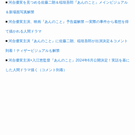
■
河合優実を見つめる佐藤二朗＆稲垣吾郎『あんのこと』メインビジュアル
＆新場面写真解禁
■
河合優実主演、映画『あんのこと』予告篇解禁 ―実際の事件から着想を得
て描かれる人間ドラマ
■
河合優実主演『あんのこと』に佐藤二朗、稲垣吾郎が出演決定＆コメント
到着！ティザービジュアルも解禁
■
河合優実主演×入江悠監督『あんのこと』2024年6月公開決定！実話を基に
した人間ドラマ描く（コメント到着）