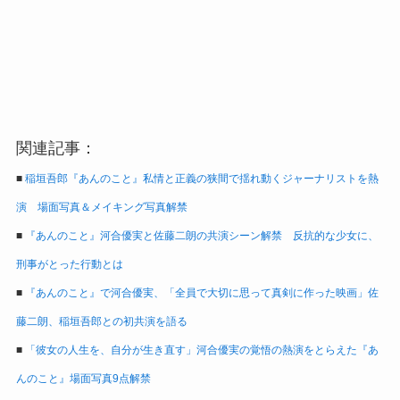
関連記事：
■
稲垣吾郎『あんのこと』私情と正義の狭間で揺れ動くジャーナリストを熱
演 場面写真＆メイキング写真解禁
■
『あんのこと』河合優実と佐藤二朗の共演シーン解禁 反抗的な少女に、
刑事がとった行動とは
■
『あんのこと』で河合優実、「全員で大切に思って真剣に作った映画」佐
藤二朗、稲垣吾郎との初共演を語る
■
「彼女の人生を、自分が生き直す」河合優実の覚悟の熱演をとらえた『あ
んのこと』場面写真9点解禁