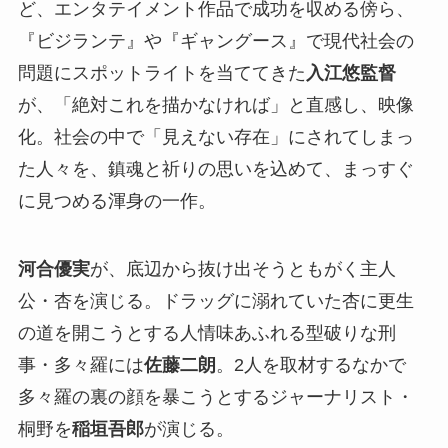
ど、エンタテイメント作品で成功を収める傍ら、
『ビジランテ』や『ギャングース』で現代社会の
問題にスポットライトを当ててきた
入江悠監督
が、「絶対これを描かなければ」と直感し、映像
化。社会の中で「見えない存在」にされてしまっ
た人々を、鎮魂と祈りの思いを込めて、まっすぐ
に見つめる渾身の一作。
河合優実
が、底辺から抜け出そうともがく主人
公・杏を演じる。ドラッグに溺れていた杏に更生
の道を開こうとする人情味あふれる型破りな刑
事・多々羅には
佐藤二朗
。2人を取材するなかで
多々羅の裏の顔を暴こうとするジャーナリスト・
桐野を
稲垣吾郎
が演じる。