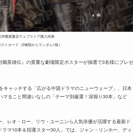
紀伊國屋書店ウェブストア購入特典
ストカード（2種類からランダム1枚）
射鵰英雄伝』の貴重な劇場限定ポスターが抽選で3名様にプレ
ドをキャッチする「広がる中国ドラマのニューウェーブ」、日本
ハマること間違いなしの「テーマ別厳選！深堀り30本」など
ー、レオ・ロー、リウ・ユーニンら人気俳優が活躍する最新ド
ラマ10本＆招運スター30人」では、ジャン・リンホー、ディ