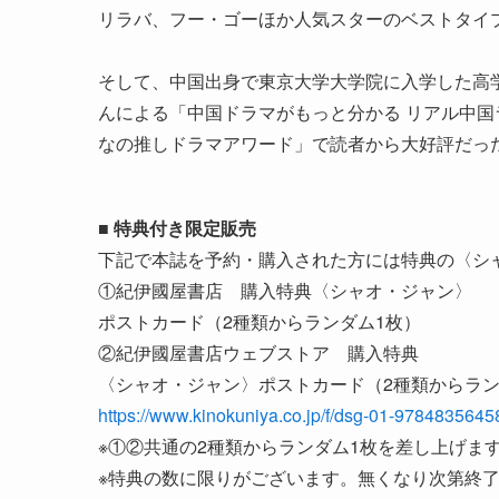
リラバ、フー・ゴーほか人気スターのベストタイ
そして、中国出身で東京大学大学院に入学した高
んによる「中国ドラマがもっと分かる リアル中国
なの推しドラマアワード」で読者から大好評だった
■ 特典付き限定販売
下記で本誌を予約・購入された方には特典の〈シ
①紀伊國屋書店 購入特典〈シャオ・ジャン〉
ポストカード（2種類からランダム1枚）
②紀伊國屋書店ウェブストア 購入特典
〈シャオ・ジャン〉ポストカード（2種類からラン
https://www.kinokuniya.co.jp/f/dsg-01-978483564
※①②共通の2種類からランダム1枚を差し上げま
※特典の数に限りがございます。無くなり次第終