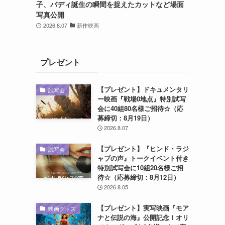
子、バディ誕生の瞬間を捉えたカットなど場面
写真公開
2026.8.07
新作映画
プレゼント
【プレゼント】ドキュメンタリ
試写会
ー映画『戦場0地点』特別試写
会に40組80名様ご招待☆（応
募締切：8月19日）
2026.8.07
【プレゼント】『ヒンド・ラジ
試写会
ャブの声』トークイベント付き
特別試写会に10組20名様ご招
待☆（応募締切：8月12日）
2026.8.05
【プレゼント】実写映画『モア
映画グッズ
ナと伝説の海』公開記念！オリ