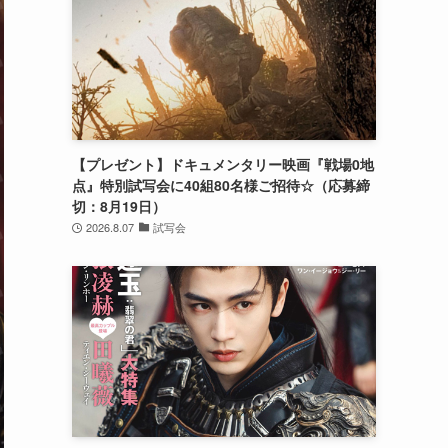
【プレゼント】ドキュメンタリー映画『戦場0地
点』特別試写会に40組80名様ご招待☆（応募締
切：8月19日）
2026.8.07
試写会