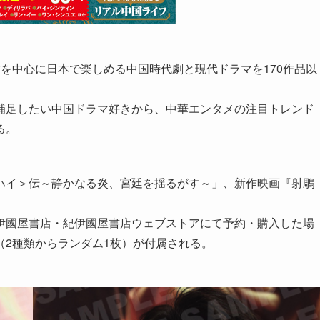
を中心に日本で楽しめる中国時代劇と現代ドラマを170作品以
補足したい中国ドラマ好きから、中華エンタメの注目トレンド
る。
ハイ＞伝～静かなる炎、宮廷を揺るがす～」、新作映画『射鵰
伊國屋書店・紀伊國屋書店ウェブストアにて予約・購入した場
（2種類からランダム1枚）が付属される。