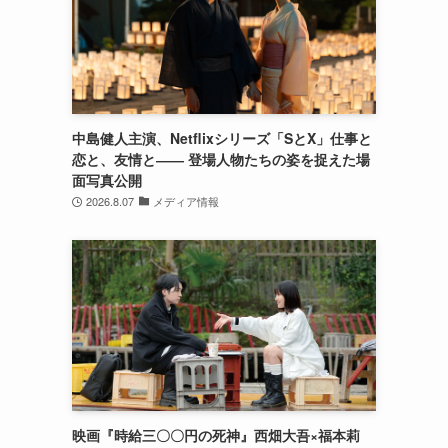
。
中島健人主演、Netflixシリーズ「SとX」仕事と
恋と、友情と―― 登場人物たちの姿を捉えた場
面写真公開
2026.8.07
メディア情報
映画『時給三〇〇円の死神』西畑大吾×福本莉