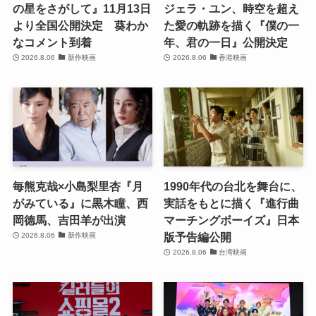
の星をさがして』11月13日
ジェラ・ユン、時空を超え
より全国公開決定 葵わか
た愛の軌跡を描く『僕の一
なコメント到着
年、君の一日』公開決定
2026.8.06
新作映画
2026.8.06
香港映画
毎熊克哉×小島梨里杏『月
1990年代の台北を舞台に、
がみている』に黒木瞳、西
実話をもとに描く『進行曲
岡德馬、吉田羊が出演
マーチングボーイズ』日本
版予告編公開
2026.8.06
新作映画
2026.8.06
台湾映画