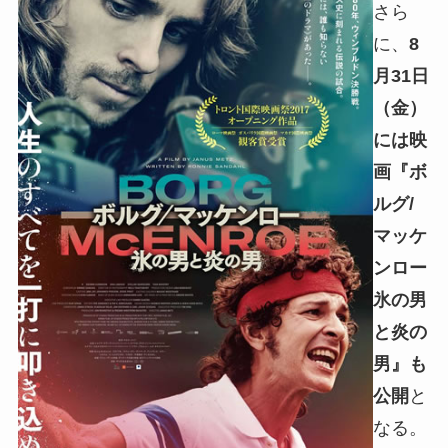
さら
に、
8
月31日
（金）
には映
画『ボ
ルグ/
マッケ
ンロー
氷の男
と炎の
男』も
公開
と
なる。