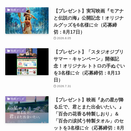
【プレゼント】実写映画『モアナ
映画グッズ
と伝説の海』公開記念！オリジナ
ルグッズを6名様に☆（応募締
切：8月17日）
2026.8.05
【プレゼント】「スタジオジブリ
映画グッズ
サマー・キャンペーン」開催記
念！オリジナル トトロの手ぬぐい
を3名様に☆（応募締切：8月13
日）
2026.7.31
【プレゼント】映画『あの星が降
映画グッズ
る丘で、君とまた出会いたい。』
「百合の花香る特製しおり」＆
「百合の涙拭う特製タオル」のセ
ットを3名様に☆（応募締切：8月