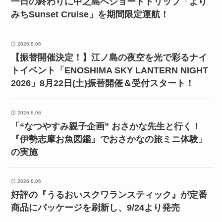
一日の終わりに中之島へショートトリップ「より
みちSunset Cruise」を期間限定運航！
2026.8.06
【振替開催決定！】江ノ島の夜空を光で彩るナイ
トイベント「ENOSHIMA SKY LANTERN NIGHT
2026」8月22日(土)振替開催＆受付スタート！
2026.8.06
「“なつやすみ親子企画” おさかな先生と行く！
『伊勢志摩お魚図鑑』でおさかなの旅ミニ体験」
の実施
2026.8.06
好評の『うるおいスクワランスティック』が定番
商品にパッケージを刷新し、9/24より発売