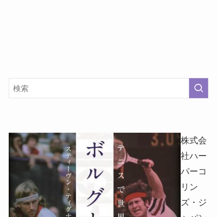
株式会
社ハー
パーコ
リン
ズ・ジ