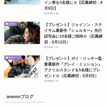
イン券を3名様に☆【応募締切：8
月9日】
2026.7.28
【プレゼント】ジェイソン・ステ
試写会
イサム最新作『シェルター』先行
試写会に10名様ご招待☆（応募締
切：8月12日）
2026.7.27
【プレゼント】ガイ・リッチー監
映画グッズ
督最新作『グレイ・ミッション』
アクリルスタンドを5名様にプレ
ゼント☆（応募締切：8月9日）
2026.7.27
anemoブログ