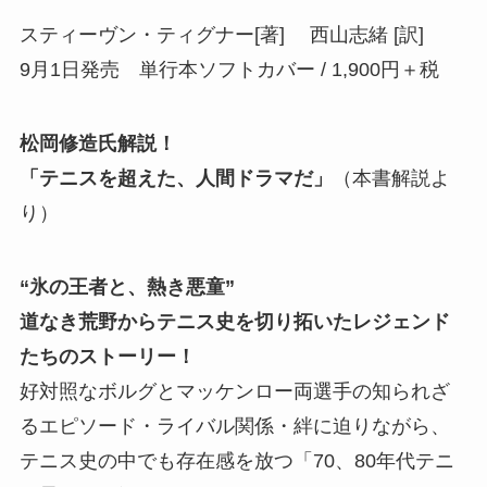
スティーヴン・ティグナー[著] 西山志緒 [訳]
9月1日発売 単行本ソフトカバー / 1,900円＋税
松岡修造氏解説！
「テニスを超えた、人間ドラマだ」
（本書解説よ
り）
“氷の王者と、熱き悪童”
道なき荒野からテニス史を切り拓いたレジェンド
たちのストーリー！
好対照なボルグとマッケンロー両選手の知られざ
るエピソード・ライバル関係・絆に迫りながら、
テニス史の中でも存在感を放つ「70、80年代テニ