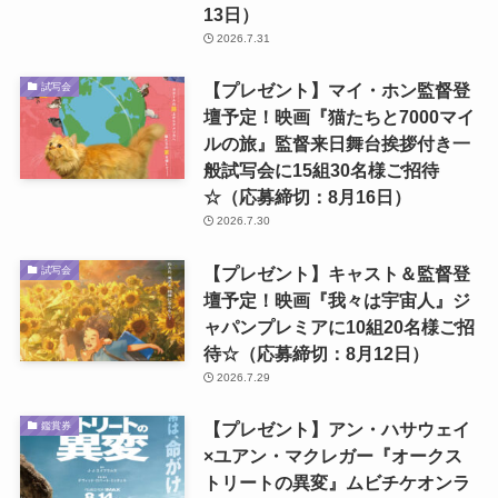
13日）
2026.7.31
【プレゼント】マイ・ホン監督登
試写会
壇予定！映画『猫たちと7000マイ
ルの旅』監督来日舞台挨拶付き一
般試写会に15組30名様ご招待
☆（応募締切：8月16日）
2026.7.30
【プレゼント】キャスト＆監督登
試写会
壇予定！映画『我々は宇宙人』ジ
ャパンプレミアに10組20名様ご招
待☆（応募締切：8月12日）
2026.7.29
【プレゼント】アン・ハサウェイ
鑑賞券
×ユアン・マクレガー『オークス
トリートの異変』ムビチケオンラ