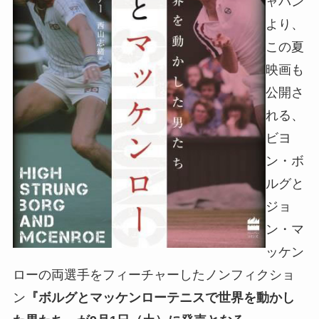
ャパン
より、
この夏
映画も
公開さ
れる、
ビヨ
ン・ボ
ルグと
ジョ
ン・マ
ッケン
ローの両選手をフィーチャーしたノンフィクショ
ン
『ボルグとマッケンローテニスで世界を動かし