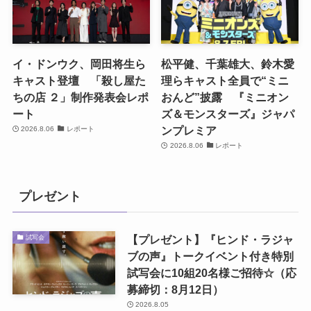
イ・ドンウク、岡田将生ら
松平健、千葉雄大、鈴木愛
キャスト登壇 「殺し屋た
理らキャスト全員で“ミニ
ちの店 ２」制作発表会レポ
おんど”披露 『ミニオン
ート
ズ＆モンスターズ』ジャパ
ンプレミア
2026.8.06
レポート
2026.8.06
レポート
プレゼント
【プレゼント】『ヒンド・ラジャ
試写会
ブの声』トークイベント付き特別
試写会に10組20名様ご招待☆（応
募締切：8月12日）
2026.8.05