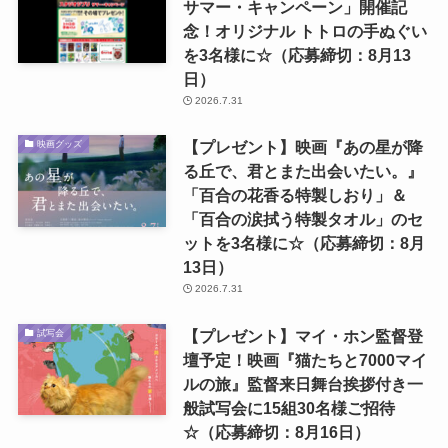
サマー・キャンペーン」開催記
念！オリジナル トトロの手ぬぐい
を3名様に☆（応募締切：8月13
日）
2026.7.31
【プレゼント】映画『あの星が降
映画グッズ
る丘で、君とまた出会いたい。』
「百合の花香る特製しおり」＆
「百合の涙拭う特製タオル」のセ
ットを3名様に☆（応募締切：8月
13日）
2026.7.31
【プレゼント】マイ・ホン監督登
試写会
壇予定！映画『猫たちと7000マイ
ルの旅』監督来日舞台挨拶付き一
般試写会に15組30名様ご招待
☆（応募締切：8月16日）