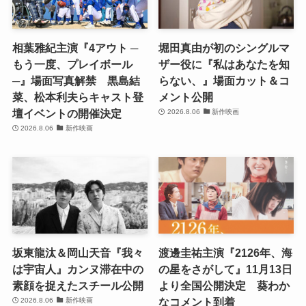
相葉雅紀主演『4アウト ─
堀田真由が初のシングルマ
もう一度、プレイボール
ザー役に『私はあなたを知
─』場面写真解禁 黒島結
らない、』場面カット＆コ
菜、松本利夫らキャスト登
メント公開
壇イベントの開催決定
2026.8.06
新作映画
2026.8.06
新作映画
坂東龍汰＆岡山天音『我々
渡邊圭祐主演『2126年、海
は宇宙人』カンヌ滞在中の
の星をさがして』11月13日
素顔を捉えたスチール公開
より全国公開決定 葵わか
なコメント到着
2026.8.06
新作映画