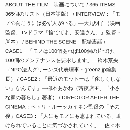
ABOUT THE FILM：映画について / 365 ITEMS：
365個のリスト（日本語版） / INTERVIEW：「モ
ノの向こうには必ず人がいる」―大九明子（映画
監督、TVドラマ『捨ててよ、安達さん。』監督・
脚本） / BEHIND THE SCENE：配給裏話 /
CASE1：「モノは100個あれば100個の片づけ、
100個のメンテナンスを要求します」―鈴木菜央
（NPO法人グリーンズ代表理事・greenz.jp編集
長） / CASE2：「最近のモットーは『侘しくしな
い』なんです」―柳本あかね（茜夜店主、『小さ
な家の暮らし』著者） / DIRECTOR AFTER THE
CINEMA：ペトリ・ルーッカイネン監督の「その
後」CASE3：「人にもモノにも恵まれている、助
けられていることに気づかされていく」―佐々木