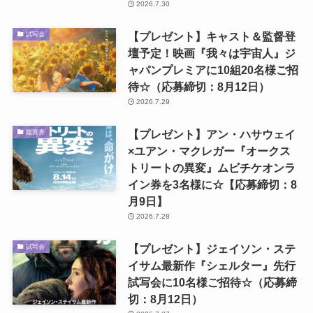
2026.7.30
【プレゼント】キャスト＆監督登
試写会
壇予定！映画『我々は宇宙人』ジ
ャパンプレミアに10組20名様ご招
待☆（応募締切：8月12日）
2026.7.29
【プレゼント】アン・ハサウェイ
鑑賞券
×ユアン・マクレガー『オークス
トリートの異変』ムビチケオンラ
イン券を3名様に☆【応募締切：8
月9日】
2026.7.28
【プレゼント】ジェイソン・ステ
試写会
イサム最新作『シェルター』先行
試写会に10名様ご招待☆（応募締
切：8月12日）