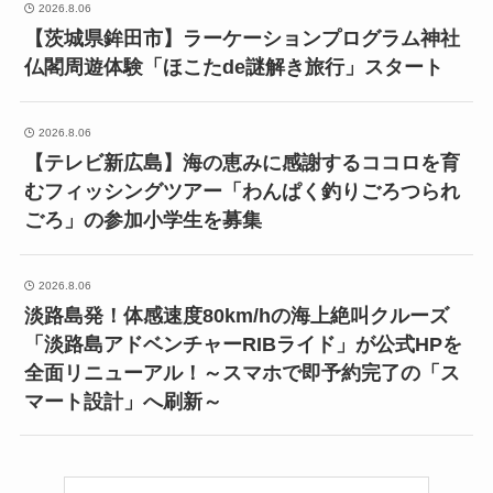
2026.8.06
【茨城県鉾田市】ラーケーションプログラム神社
仏閣周遊体験「ほこたde謎解き旅行」スタート
2026.8.06
【テレビ新広島】海の恵みに感謝するココロを育
むフィッシングツアー「わんぱく釣りごろつられ
ごろ」の参加小学生を募集
2026.8.06
淡路島発！体感速度80km/hの海上絶叫クルーズ
「淡路島アドベンチャーRIBライド」が公式HPを
全面リニューアル！～スマホで即予約完了の「ス
マート設計」へ刷新～