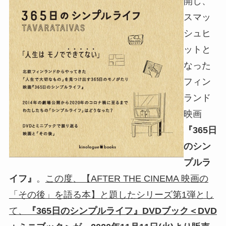
開し、
スマッ
シュヒ
ットと
なった
フィン
ランド
映画
『365日
のシン
プルラ
イフ』
。
この度、【AFTER THE CINEMA 映画の
「その後」を語る本】と題したシリーズ第1弾とし
て、
『365日のシンプルライフ』DVDブック＜DVD