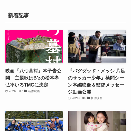
新着記事
映画『八つ墓村』本予告公
『バグダッド・メッシ 片足
開 主題歌はB’zの松本孝
のサッカー少年』検問シー
弘率いるTMGに決定
ン本編映像＆監督メッセー
ジ動画公開
2026.8.07
新作映画
2026.8.06
新作映画