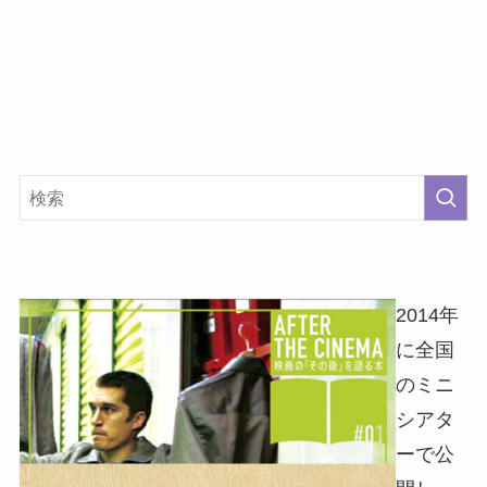
2014年
に全国
のミニ
シアタ
ーで公