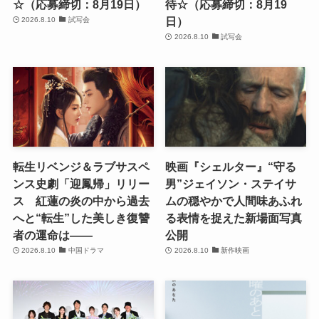
☆（応募締切：8月19日）
待☆（応募締切：8月19
日）
2026.8.10
試写会
2026.8.10
試写会
転生リベンジ＆ラブサスペ
映画『シェルター』“守る
ンス史劇「迎鳳帰」リリー
男”ジェイソン・ステイサ
ス 紅蓮の炎の中から過去
ムの穏やかで人間味あふれ
へと“転生”した美しき復讐
る表情を捉えた新場面写真
者の運命は――
公開
2026.8.10
中国ドラマ
2026.8.10
新作映画