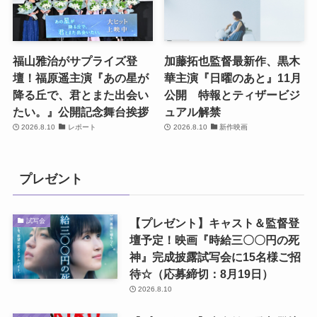
福山雅治がサプライズ登
加藤拓也監督最新作、黒木
壇！福原遥主演『あの星が
華主演『日曜のあと』11月
降る丘で、君とまた出会い
公開 特報とティザービジ
たい。』公開記念舞台挨拶
ュアル解禁
2026.8.10
レポート
2026.8.10
新作映画
プレゼント
【プレゼント】キャスト＆監督登
試写会
壇予定！映画『時給三〇〇円の死
神』完成披露試写会に15名様ご招
待☆（応募締切：8月19日）
2026.8.10