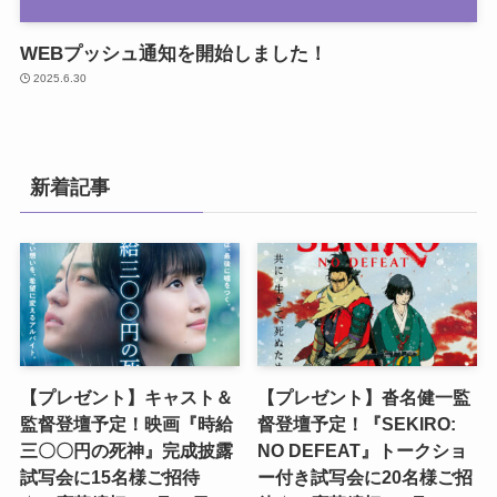
WEBプッシュ通知を開始しました！
2025.6.30
新着記事
【プレゼント】キャスト＆
【プレゼント】沓名健一監
監督登壇予定！映画『時給
督登壇予定！『SEKIRO:
三〇〇円の死神』完成披露
NO DEFEAT』トークショ
試写会に15名様ご招待
ー付き試写会に20名様ご招