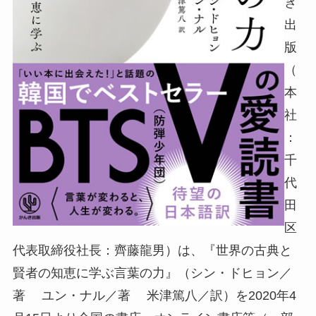
き
出
版
（
本
社
：
千
代
田
区
代表取締役社長：齊藤龍男）は、『世界の古典と
賢者の知恵に学ぶ言葉の力』（シン・ドヒョン／
著 ユン・ナル／著 米津篤八／訳）を2020年4