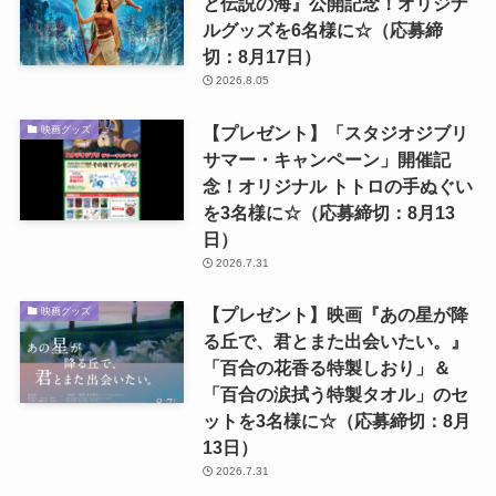
と伝説の海』公開記念！オリジナ
ルグッズを6名様に☆（応募締
切：8月17日）
2026.8.05
【プレゼント】「スタジオジブリ
映画グッズ
サマー・キャンペーン」開催記
念！オリジナル トトロの手ぬぐい
を3名様に☆（応募締切：8月13
日）
2026.7.31
【プレゼント】映画『あの星が降
映画グッズ
る丘で、君とまた出会いたい。』
「百合の花香る特製しおり」＆
「百合の涙拭う特製タオル」のセ
ットを3名様に☆（応募締切：8月
13日）
2026.7.31