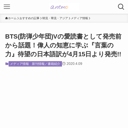
ホーム
おすすめの記事
韓流・華流・アジア
メディア情報
BTS(防弾少年団)Vの愛読書として発売前
から話題！偉人の知恵に学ぶ『言葉の
力』待望の日本語訳が4月15日より発売!!
2020.4.09
メディア情報
新刊情報／書籍紹介