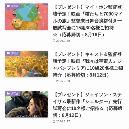
【プレゼント】マイ・ホン監督登
試写会
壇予定！映画『猫たちと7000マイ
ルの旅』監督来日舞台挨拶付き一
般試写会に15組30名様ご招待
☆（応募締切：8月16日）
2026.7.30
【プレゼント】キャスト＆監督登
試写会
壇予定！映画『我々は宇宙人』ジ
ャパンプレミアに10組20名様ご招
待☆（応募締切：8月12日）
2026.7.29
【プレゼント】ジェイソン・ステ
試写会
イサム最新作『シェルター』先行
試写会に10名様ご招待☆（応募締
切：8月12日）
2026.7.27