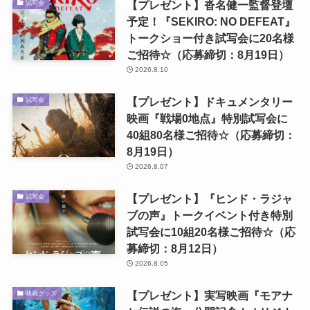
【プレゼント】沓名健一監督登壇
試写会
予定！『SEKIRO: NO DEFEAT』
トークショー付き試写会に20名様
ご招待☆（応募締切：8月19日）
2026.8.10
【プレゼント】ドキュメンタリー
試写会
映画『戦場0地点』特別試写会に
40組80名様ご招待☆（応募締切：
8月19日）
2026.8.07
【プレゼント】『ヒンド・ラジャ
試写会
ブの声』トークイベント付き特別
試写会に10組20名様ご招待☆（応
募締切：8月12日）
2026.8.05
【プレゼント】実写映画『モアナ
映画グッズ