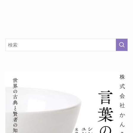
株
式
会
社
か
ん