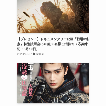
【プレゼント】ドキュメンタリー映画『戦場0地
点』特別試写会に40組80名様ご招待☆（応募締
切：8月19日）
2026.8.07
試写会