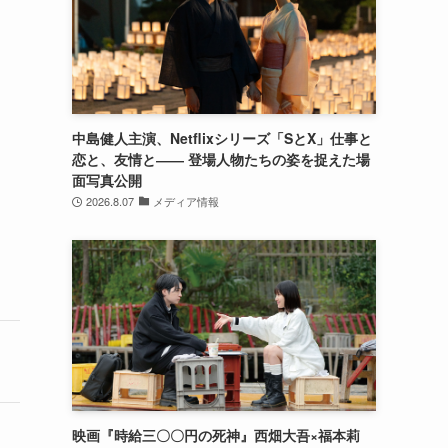
中島健人主演、Netflixシリーズ「SとX」仕事と
恋と、友情と―― 登場人物たちの姿を捉えた場
面写真公開
2026.8.07
メディア情報
映画『時給三〇〇円の死神』西畑大吾×福本莉