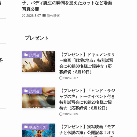
無
子、バディ誕生の瞬間を捉えたカットなど場面
写真公開
2026.8.07
新作映画
プレゼント
【プレゼント】ドキュメンタリ
試写会
冬
ー映画『戦場0地点』特別試写
会に40組80名様ご招待☆（応
募締切：8月19日）
2026.8.07
【プレゼント】『ヒンド・ラジ
試写会
ャブの声』トークイベント付き
特別試写会に10組20名様ご招
待☆（応募締切：8月12日）
2026.8.05
【プレゼント】実写映画『モア
映画グッズ
ナと伝説の海』公開記念！オリ