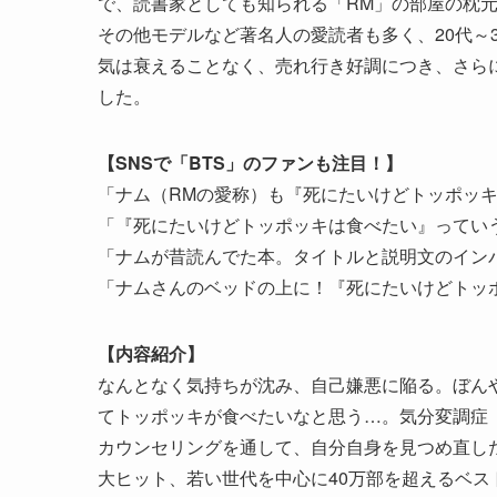
で、読書家としても知られる「RM」の部屋の枕
その他モデルなど著名人の愛読者も多く、20代～
気は衰えることなく、売れ行き好調につき、さらに重版
した。
【SNSで「BTS」のファンも注目！】
「ナム（RMの愛称）も『死にたいけどトッポッ
「『死にたいけどトッポッキは食べたい』ってい
「ナムが昔読んでた本。タイトルと説明文のイン
「ナムさんのベッドの上に！『死にたいけどトッ
【内容紹介】
なんとなく気持ちが沈み、自己嫌悪に陥る。ぼん
てトッポッキが食べたいなと思う…。気分変調症
カウンセリングを通して、自分自身を見つめ直した
大ヒット、若い世代を中心に40万部を超えるベス