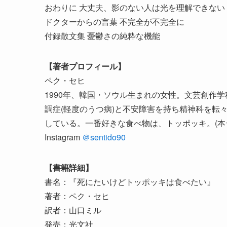
おわりに 大丈夫、影のない人は光を理解できない
ドクターからの言葉 不完全が不完全に
付録散文集 憂鬱さの純粋な機能
【著者プロフィール】
ペク・セヒ
1990年、韓国・ソウル生まれの女性。文芸創作
調症(軽度のうつ病)と不安障害を持ち精神科を転
している。一番好きな食べ物は、トッポッキ。(本
Instagram
＠sentido90
【書籍詳細】
書名：『死にたいけどトッポッキは食べたい』
著者：ペク・セヒ
訳者：山口ミル
発売：光文社