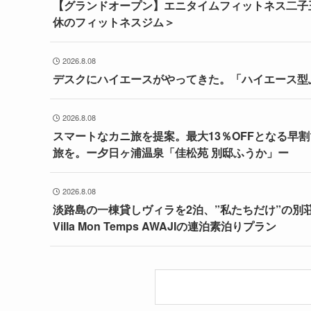
【グランドオープン】エニタイムフィットネス二子玉
休のフィットネスジム＞
2026.8.08
デスクにハイエースがやってきた。「ハイエース型ふ
2026.8.08
スマートなカニ旅を提案。最大13％OFFとなる早
旅を。ー夕日ヶ浦温泉「佳松苑 別邸ふうか」ー
2026.8.08
淡路島の一棟貸しヴィラを2泊、”私たちだけ”の別
Villa Mon Temps AWAJIの連泊素泊りプラン