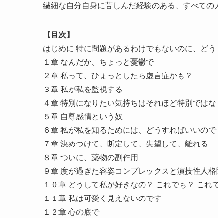
繊細な自分自身に苦しんだ経験のある、すべての
【目次】
はじめに 特に問題があるわけでもないのに、ど
１章 なんだか、ちょっと憂鬱で
２章 私って、ひょっとしたら虚言症かも？
３章 私が私を監視する
４章 特別になりたい気持ちはそれほど特別ではな
５章 自尊感情という奴
６章 私が私を知るためには、どうすればいいので
７章 決めつけて、断定して、失望して、離れる
８章 ついに、薬物の副作用
９章 度が過ぎた容姿コンプレックスと演技性人格
１０章 どうして私が好きなの？ これでも？ これ
１１章 私は可愛く見えないのです
１２章 心の底で