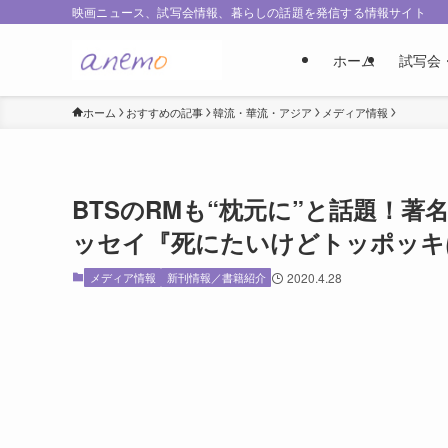
映画ニュース、試写会情報、暮らしの話題を発信する情報サイト
ホーム
試写会
ホーム
おすすめの記事
韓流・華流・アジア
メディア情報
BTSのRMも“枕元に”と話題！
ッセイ『死にたいけどトッポッキ
メディア情報
新刊情報／書籍紹介
2020.4.28