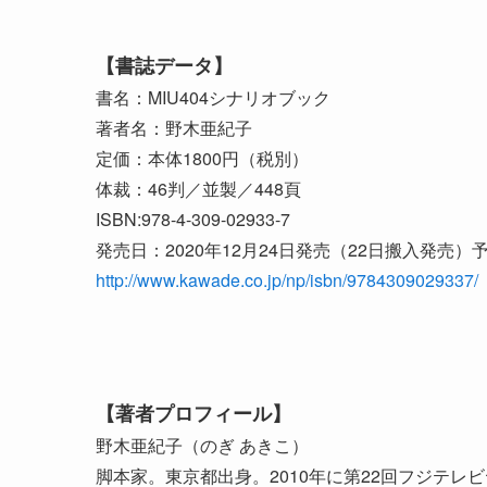
【書誌データ】
書名：MIU404シナリオブック
著者名：野木亜紀子
定価：本体1800円（税別）
体裁：46判／並製／448頁
ISBN:978-4-309-02933-7
発売日：2020年12月24日発売（22日搬入発売）
http://www.kawade.co.jp/np/isbn/9784309029337/
【著者プロフィール】
野木亜紀子（のぎ あきこ）
脚本家。東京都出身。2010年に第22回フジテ