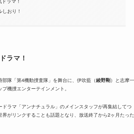
気ドラマ！
ルしおり！
気ドラマ！
時部隊「第4機動捜査隊」を舞台に、伊吹藍（
綾野剛
）と志摩
ップ機捜エンターテインメント。
リードラマ「アンナチュラル」のメインスタッフが再集結してつ
世界がリンクすることも話題となり、放送終了から2ヶ月たっ