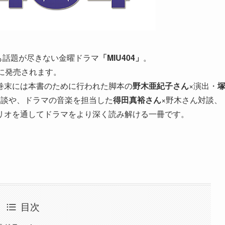
後も話題が尽きない金曜ドラマ
「MIU404」
。
に発売されます。
巻末には本書のために行われた脚本の
野木亜紀子さん
×演出・
鼎談や、ドラマの音楽を担当した
得田真裕さん
×野木さん対談、
リオを通してドラマをより深く読み解ける一冊です。
目次