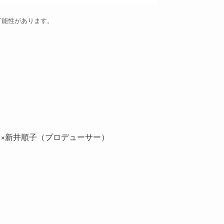
可能性があります。
×新井順子（プロデューサー）
。