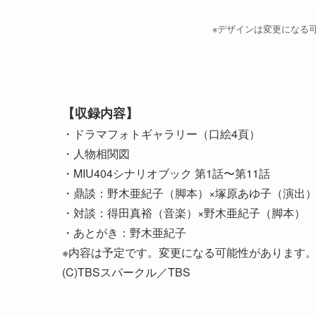
​※デザインは変更になる
【収録内容】
・ドラマフォトギャラリー（口絵4頁）
・人物相関図
・MIU404シナリオブック 第1話〜第11話
・鼎談：野木亜紀子（脚本）×塚原あゆ子（演出）
・対談：得田真裕（音楽）×野木亜紀子（脚本）
・あとがき：野木亜紀子
※内容は予定です。変更になる可能性があります
(C)TBSスパークル／TBS