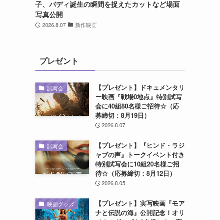
子、バディ誕生の瞬間を捉えたカットなど場面
写真公開
2026.8.07
新作映画
プレゼント
【プレゼント】ドキュメンタリ
試写会
ー映画『戦場0地点』特別試写
会に40組80名様ご招待☆（応
募締切：8月19日）
2026.8.07
【プレゼント】『ヒンド・ラジ
試写会
ャブの声』トークイベント付き
特別試写会に10組20名様ご招
待☆（応募締切：8月12日）
2026.8.05
【プレゼント】実写映画『モア
映画グッズ
ナと伝説の海』公開記念！オリ