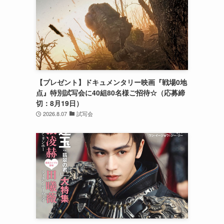
【プレゼント】ドキュメンタリー映画『戦場0地
点』特別試写会に40組80名様ご招待☆（応募締
切：8月19日）
2026.8.07
試写会