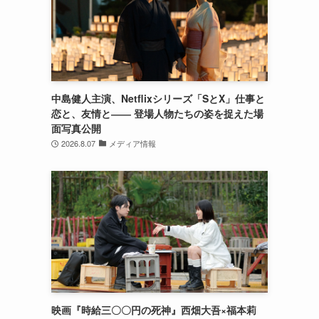
中島健人主演、Netflixシリーズ「SとX」仕事と
恋と、友情と―― 登場人物たちの姿を捉えた場
面写真公開
2026.8.07
メディア情報
映画『時給三〇〇円の死神』西畑大吾×福本莉