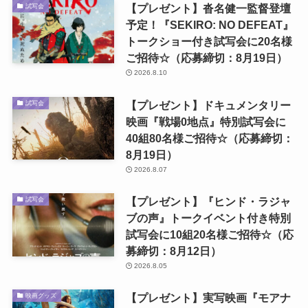
【プレゼント】沓名健一監督登壇
試写会
予定！『SEKIRO: NO DEFEAT』
トークショー付き試写会に20名様
ご招待☆（応募締切：8月19日）
2026.8.10
【プレゼント】ドキュメンタリー
試写会
映画『戦場0地点』特別試写会に
40組80名様ご招待☆（応募締切：
8月19日）
2026.8.07
【プレゼント】『ヒンド・ラジャ
試写会
ブの声』トークイベント付き特別
試写会に10組20名様ご招待☆（応
募締切：8月12日）
2026.8.05
【プレゼント】実写映画『モアナ
映画グッズ