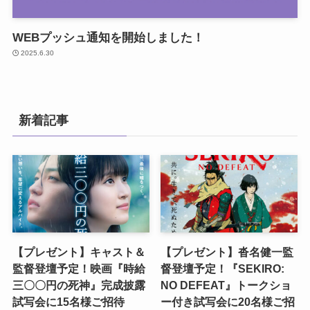
WEBプッシュ通知を開始しました！
2025.6.30
新着記事
【プレゼント】キャスト＆
【プレゼント】沓名健一監
監督登壇予定！映画『時給
督登壇予定！『SEKIRO:
三〇〇円の死神』完成披露
NO DEFEAT』トークショ
試写会に15名様ご招待
ー付き試写会に20名様ご招