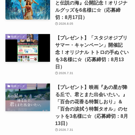
と伝説の海』公開記念！オリジナ
ルグッズを6名様に☆（応募締
切：8月17日）
2026.8.05
【プレゼント】「スタジオジブリ
映画グッズ
サマー・キャンペーン」開催記
念！オリジナル トトロの手ぬぐい
を3名様に☆（応募締切：8月13
日）
2026.7.31
【プレゼント】映画『あの星が降
映画グッズ
る丘で、君とまた出会いたい。』
「百合の花香る特製しおり」＆
「百合の涙拭う特製タオル」のセ
ットを3名様に☆（応募締切：8月
13日）
2026.7.31