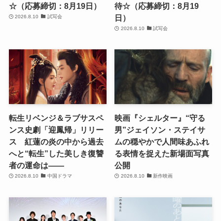
☆（応募締切：8月19日）
待☆（応募締切：8月19
日）
2026.8.10
試写会
2026.8.10
試写会
転生リベンジ＆ラブサスペ
映画『シェルター』“守る
ンス史劇「迎鳳帰」リリー
男”ジェイソン・ステイサ
ス 紅蓮の炎の中から過去
ムの穏やかで人間味あふれ
へと“転生”した美しき復讐
る表情を捉えた新場面写真
者の運命は――
公開
2026.8.10
中国ドラマ
2026.8.10
新作映画