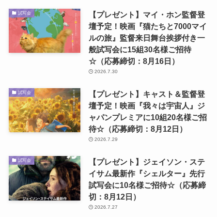
【プレゼント】マイ・ホン監督登
試写会
壇予定！映画『猫たちと7000マイ
ルの旅』監督来日舞台挨拶付き一
般試写会に15組30名様ご招待
☆（応募締切：8月16日）
2026.7.30
【プレゼント】キャスト＆監督登
試写会
壇予定！映画『我々は宇宙人』ジ
ャパンプレミアに10組20名様ご招
待☆（応募締切：8月12日）
2026.7.29
【プレゼント】ジェイソン・ステ
試写会
イサム最新作『シェルター』先行
試写会に10名様ご招待☆（応募締
切：8月12日）
2026.7.27