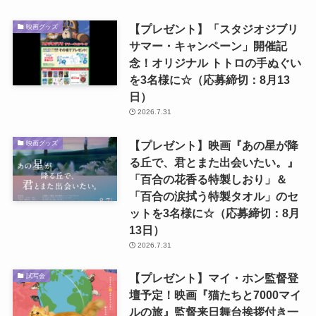
【プレゼント】「スタジオジブリ
映画グッズ
サマー・キャンペーン」開催記
念！オリジナル トトロの手ぬぐい
を3名様に☆（応募締切：8月13
日）
2026.7.31
【プレゼント】映画『あの星が降
映画グッズ
る丘で、君とまた出会いたい。』
「百合の花香る特製しおり」＆
「百合の涙拭う特製タオル」のセ
ットを3名様に☆（応募締切：8月
13日）
2026.7.31
【プレゼント】マイ・ホン監督登
試写会
壇予定！映画『猫たちと7000マイ
ルの旅』監督来日舞台挨拶付き一