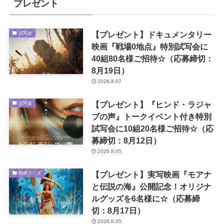
プレゼント
【プレゼント】ドキュメンタリー
試写会
映画『戦場0地点』特別試写会に
40組80名様ご招待☆（応募締切：
8月19日）
2026.8.07
【プレゼント】『ヒンド・ラジャ
試写会
ブの声』トークイベント付き特別
試写会に10組20名様ご招待☆（応
募締切：8月12日）
2026.8.05
【プレゼント】実写映画『モアナ
映画グッズ
と伝説の海』公開記念！オリジナ
ルグッズを6名様に☆（応募締
切：8月17日）
2026.8.05