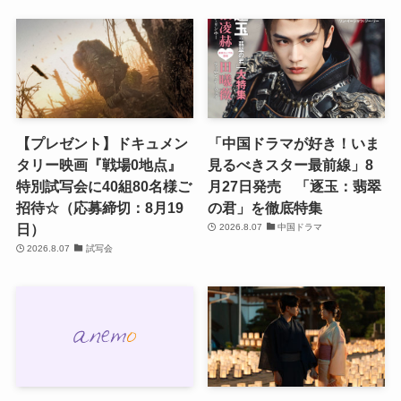
【プレゼント】ドキュメン
「中国ドラマが好き！いま
タリー映画『戦場0地点』
見るべきスター最前線」8
特別試写会に40組80名様ご
月27日発売 「逐玉：翡翠
招待☆（応募締切：8月19
の君」を徹底特集
日）
2026.8.07
中国ドラマ
2026.8.07
試写会