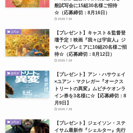
般試写会に15組30名様ご招待
☆（応募締切：8月16日）
2026.7.30
【プレゼント】キャスト＆監督登
試写会
壇予定！映画『我々は宇宙人』ジ
ャパンプレミアに10組20名様ご招
待☆（応募締切：8月12日）
2026.7.29
【プレゼント】アン・ハサウェイ
鑑賞券
×ユアン・マクレガー『オークス
トリートの異変』ムビチケオンラ
イン券を3名様に☆【応募締切：8
月9日】
2026.7.28
【プレゼント】ジェイソン・ステ
試写会
イサム最新作『シェルター』先行