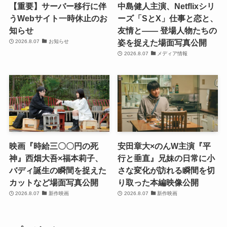
【重要】サーバー移行に伴
中島健人主演、Netflixシリ
うWebサイト一時休止のお
ーズ「SとX」仕事と恋と、
知らせ
友情と―― 登場人物たちの
姿を捉えた場面写真公開
2026.8.07
お知らせ
2026.8.07
メディア情報
映画『時給三〇〇円の死
安田章大×のんW主演『平
神』西畑大吾×福本莉子、
行と垂直』兄妹の日常に小
バディ誕生の瞬間を捉えた
さな変化が訪れる瞬間を切
カットなど場面写真公開
り取った本編映像公開
2026.8.07
新作映画
2026.8.07
新作映画